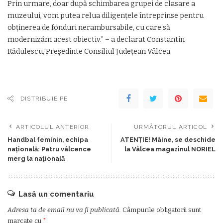
Prin urmare, doar după schimbarea grupei de clasare a
muzeului, vom putea relua diligenţele întreprinse pentru
obţinerea de fonduri nerambursabile, cu care să
modernizăm acest obiectiv.” – a declarat Constantin
Rădulescu, Preşedinte Consiliul Judeţean Vâlcea.
DISTRIBUIE PE
ARTICOLUL ANTERIOR
URMĂTORUL ARTICOL
Handbal feminin, echipa
ATENȚIE! Mâine, se deschide
națională: Patru vâlcence
la Vâlcea magazinul NORIEL
merg la națională
Lasă un comentariu
Adresa ta de email nu va fi publicată.
Câmpurile obligatorii sunt
marcate cu
*