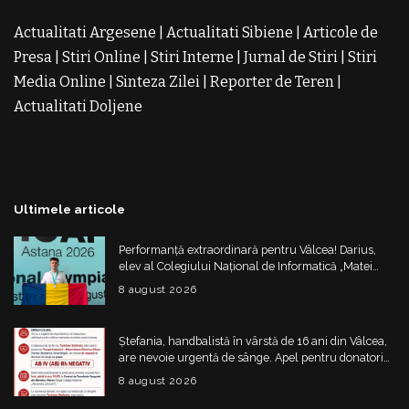
Actualitati Argesene
|
Actualitati Sibiene
|
Articole de
Presa
|
Stiri Online
|
Stiri Interne
|
Jurnal de Stiri
|
Stiri
Media Online
|
Sinteza Zilei
|
Reporter de Teren
|
Actualitati Doljene
Rochii Noi
Rochii de Revelion
Rochii
de Banchet
Rochii de Cununie
Magazin de Rochii
Rochii
pe Comanda
Rochii de Seara
Ultimele articole
Performanță extraordinară pentru Vâlcea! Darius,
elev al Colegiului Național de Informatică „Matei
Basarab”, a cucerit argintul la Olimpiada
8 august 2026
Internațională de Inteligență Artificială
Ștefania, handbalistă în vârstă de 16 ani din Vâlcea,
are nevoie urgentă de sânge. Apel pentru donatori
cu grupa AB IV negativ
8 august 2026