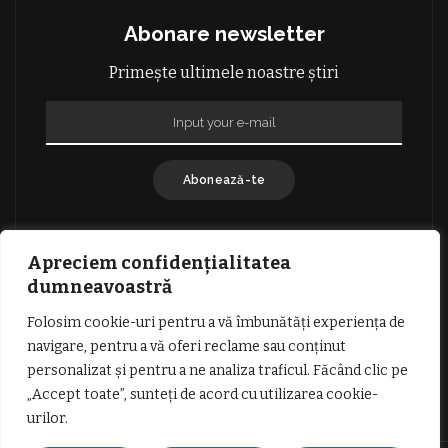
Abonare newsletter
Primește ultimele noastre știri
Abonează-te
Apreciem confidențialitatea
dumneavoastră
Folosim cookie-uri pentru a vă îmbunătăți experiența de
GDPR: POLITICA DE CONFIDENȚIALITATE
navigare, pentru a vă oferi reclame sau conținut
TERMENI SI CONDITII DE UTILIZARE
personalizat și pentru a ne analiza traficul. Făcând clic pe
INFORMATII DESPRE COOKIES
DESPRE NOI
„Accept toate”, sunteți de acord cu utilizarea cookie-
PUBLICITATE
urilor.