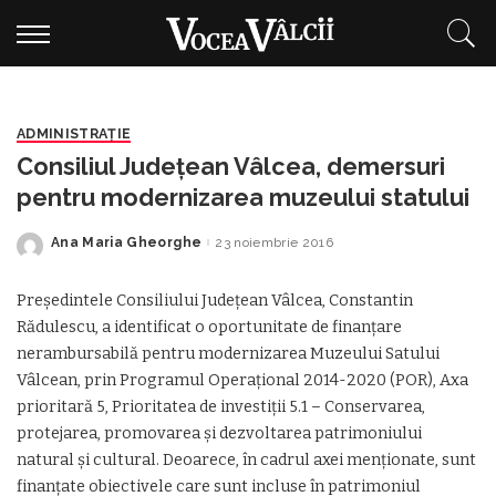
ADMINISTRAŢIE
Consiliul Judeţean Vâlcea, demersuri
pentru modernizarea muzeului statului
Ana Maria Gheorghe
23 noiembrie 2016
Posted
by
Preşedintele Consiliului Judeţean Vâlcea, Constantin
Rădulescu, a identificat o oportunitate de finanţare
nerambursabilă pentru modernizarea Muzeului Satului
Vâlcean, prin Programul Operațional 2014-2020 (POR), Axa
prioritară 5, Prioritatea de investiții 5.1 – Conservarea,
protejarea, promovarea şi dezvoltarea patrimoniului
natural şi cultural. Deoarece, în cadrul axei menționate, sunt
finanţate obiectivele care sunt incluse în patrimoniul