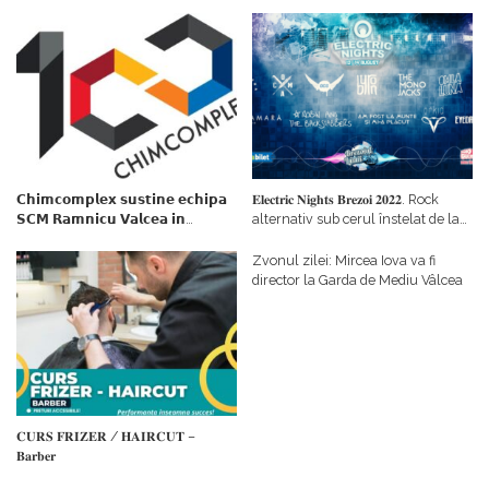
𝗖𝗵𝗶𝗺𝗰𝗼𝗺𝗽𝗹𝗲𝘅 𝘀𝘂𝘀𝘁𝗶𝗻𝗲 𝗲𝗰𝗵𝗶𝗽𝗮
𝐄𝐥𝐞𝐜𝐭𝐫𝐢𝐜 𝐍𝐢𝐠𝐡𝐭𝐬 𝐁𝐫𝐞𝐳𝐨𝐢 𝟐𝟎𝟐𝟐. Rock
𝗦𝗖𝗠 𝗥𝗮𝗺𝗻𝗶𝗰𝘂 𝗩𝗮𝗹𝗰𝗲𝗮 𝗶𝗻
alternativ sub cerul înstelat de la
𝗰𝗮𝗹𝗶𝘁𝗮𝘁𝗲 𝗱𝗲 𝗽𝗮𝗿𝘁𝗲𝗻𝗲𝗿
#𝐁𝐫𝐞𝐳𝐨𝐢𝐮𝐥𝐋𝐮𝐦𝐢𝐢
𝗳𝗶𝗻𝗮𝗻𝘁𝗮𝘁𝗼𝗿
Zvonul zilei: Mircea Iova va fi
director la Garda de Mediu Vâlcea
𝐂𝐔𝐑𝐒 𝐅𝐑𝐈𝐙𝐄𝐑 / 𝐇𝐀𝐈𝐑𝐂𝐔𝐓 –
𝐁𝐚𝐫𝐛𝐞𝐫