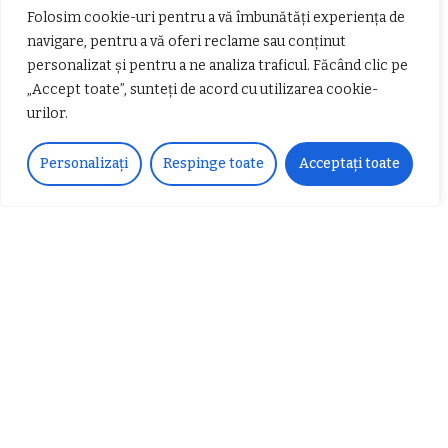
𝗰𝗮𝗹𝗶𝘁𝗮𝘁𝗲 𝗱𝗲 𝗽𝗮𝗿𝘁𝗲𝗻𝗲𝗿
#𝐁𝐫𝐞𝐳𝐨𝐢𝐮𝐥𝐋𝐮𝐦𝐢𝐢
Folosim cookie-uri pentru a vă îmbunătăți experiența de
𝗳𝗶𝗻𝗮𝗻𝘁𝗮𝘁𝗼𝗿
Zvonul zilei: Mircea Iova va fi
navigare, pentru a vă oferi reclame sau conținut
director la Garda de Mediu Vâlcea
personalizat și pentru a ne analiza traficul. Făcând clic pe
„Accept toate”, sunteți de acord cu utilizarea cookie-
urilor.
Personalizați
Respinge toate
Acceptați toate
𝐂𝐔𝐑𝐒 𝐅𝐑𝐈𝐙𝐄𝐑 / 𝐇𝐀𝐈𝐑𝐂𝐔𝐓 –
𝐁𝐚𝐫𝐛𝐞𝐫
Despre noi