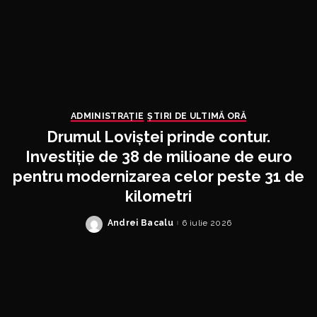
ADMINISTRAŢIE
ȘTIRI DE ULTIMĂ ORĂ
Drumul Loviștei prinde contur.
Investiție de 38 de milioane de euro
pentru modernizarea celor peste 31 de
kilometri
Andrei Bacalu
6 iulie 2026
Posted
by