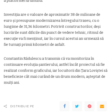
a platformei drumului.
Investiția are o valoare de aproximativ 38 de milioane de
euro și presupune modernizarea întregului traseu, cu o
lungime de 31,36 kilometri. Potrivit constructorilor, deși
lucrările sunt dificile din punct de vedere tehnic, ritmul de
execuție va fi menținut, iar în cursul acestui an urmează să
fie turnați primii kilometri de asfalt.
Constantin Rădulescu a transmis că va monitoriza în
continuare evoluția șantierului, astfel încât proiectul să fie
realizat conform graficului, iar locuitorii din Țara Loviștei să
beneficieze cât mai curând de un drum modern, așteptat de
mulți ani.
DISTRIBUIE PE