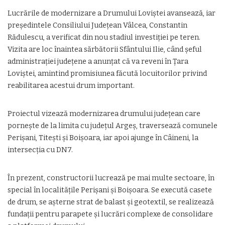
Lucrările de modernizare a Drumului Loviștei avansează, iar
președintele Consiliului Județean Vâlcea, Constantin
Rădulescu, a verificat din nou stadiul investiției pe teren.
Vizita are loc înaintea sărbătorii Sfântului Ilie, când șeful
administrației județene a anunțat că va reveni în Țara
Loviștei, amintind promisiunea făcută locuitorilor privind
reabilitarea acestui drum important.
Proiectul vizează modernizarea drumului județean care
pornește de la limita cu județul Argeș, traversează comunele
Perișani, Titești și Boișoara, iar apoi ajunge în Câineni, la
intersecția cu DN7.
În prezent, constructorii lucrează pe mai multe sectoare, în
special în localitățile Perișani și Boișoara. Se execută casete
de drum, se așterne strat de balast și geotextil, se realizează
fundații pentru parapete și lucrări complexe de consolidare