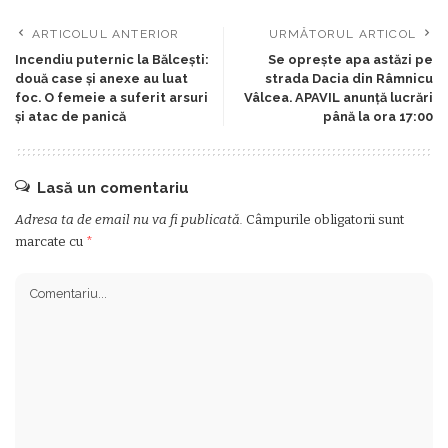
ARTICOLUL ANTERIOR
URMĂTORUL ARTICOL
Incendiu puternic la Bălcești:
Se oprește apa astăzi pe
două case și anexe au luat
strada Dacia din Râmnicu
foc. O femeie a suferit arsuri
Vâlcea. APAVIL anunță lucrări
și atac de panică
până la ora 17:00
Lasă un comentariu
Adresa ta de email nu va fi publicată.
Câmpurile obligatorii sunt
marcate cu
*