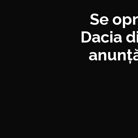
Se opr
Dacia d
anunță