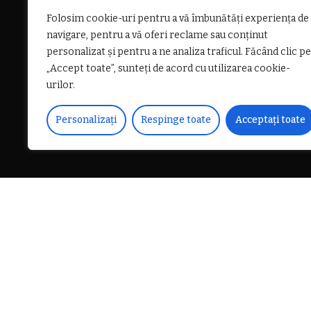
Folosim cookie-uri pentru a vă îmbunătăți experiența de
navigare, pentru a vă oferi reclame sau conținut
personalizat și pentru a ne analiza traficul. Făcând clic pe
„Accept toate”, sunteți de acord cu utilizarea cookie-
urilor.
Personalizați
Respinge toate
Acceptați toate
DISTRIBUIE PE
Locuitorii de pe strada Da
iulie 2026, de o întrerupe
unor lucrări de remediere 
Potrivit APAVIL, apa este o