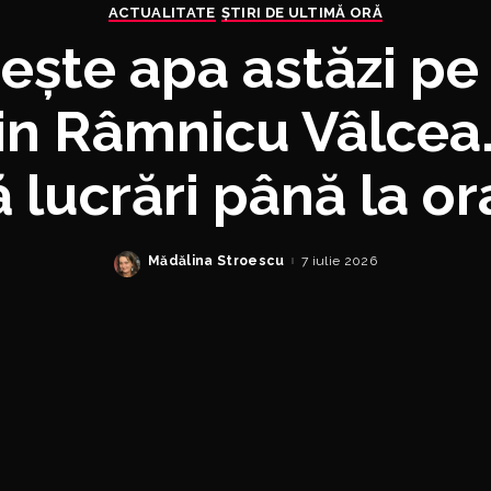
ACTUALITATE
ȘTIRI DE ULTIMĂ ORĂ
ește apa astăzi pe
in Râmnicu Vâlcea
 lucrări până la or
Mădălina Stroescu
7 iulie 2026
Posted
by