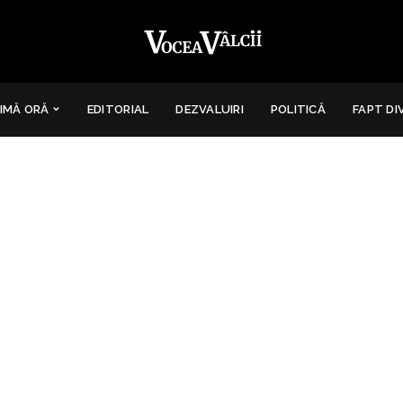
IMĂ ORĂ
EDITORIAL
DEZVALUIRI
POLITICĂ
FAPT DI