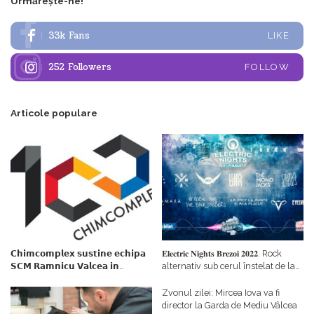
Urmărește-ne!
33k
Fans
LIKE
252
Followers
FOLLOW
Articole populare
𝗖𝗵𝗶𝗺𝗰𝗼𝗺𝗽𝗹𝗲𝘅 𝘀𝘂𝘀𝘁𝗶𝗻𝗲 𝗲𝗰𝗵𝗶𝗽𝗮
𝐄𝐥𝐞𝐜𝐭𝐫𝐢𝐜 𝐍𝐢𝐠𝐡𝐭𝐬 𝐁𝐫𝐞𝐳𝐨𝐢 𝟐𝟎𝟐𝟐. Rock
𝗦𝗖𝗠 𝗥𝗮𝗺𝗻𝗶𝗰𝘂 𝗩𝗮𝗹𝗰𝗲𝗮 𝗶𝗻
alternativ sub cerul înstelat de la
𝗰𝗮𝗹𝗶𝘁𝗮𝘁𝗲 𝗱𝗲 𝗽𝗮𝗿𝘁𝗲𝗻𝗲𝗿
#𝐁𝐫𝐞𝐳𝐨𝐢𝐮𝐥𝐋𝐮𝐦𝐢𝐢
𝗳𝗶𝗻𝗮𝗻𝘁𝗮𝘁𝗼𝗿
Zvonul zilei: Mircea Iova va fi
director la Garda de Mediu Vâlcea