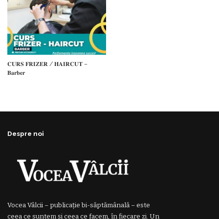
𝐂𝐔𝐑𝐒 𝐅𝐑𝐈𝐙𝐄𝐑 / 𝐇𝐀𝐈𝐑𝐂𝐔𝐓 –
𝐁𝐚𝐫𝐛𝐞𝐫
Despre noi
Vocea Vâlcii – publicație bi-săptămânală – este
ceea ce suntem și ceea ce facem, în fiecare zi. Un