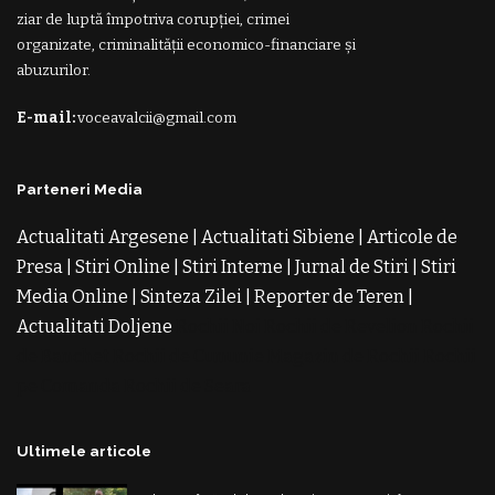
ziar de luptă împotriva corupției, crimei
organizate, criminalității economico-financiare și
abuzurilor.
E-mail:
voceavalcii@gmail.com
Parteneri Media
Actualitati Argesene
|
Actualitati Sibiene
|
Articole de
Presa
|
Stiri Online
|
Stiri Interne
|
Jurnal de Stiri
|
Stiri
Media Online
|
Sinteza Zilei
|
Reporter de Teren
|
Actualitati Doljene
Rochii Noi
Rochii de Revelion
Rochii
de Banchet
Rochii de Cununie
Magazin de Rochii
Rochii
pe Comanda
Rochii de Seara
Ultimele articole