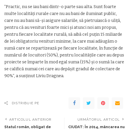
”Practic, nu se iau bani dintr-o parte sau alta. Sunt foarte
multe localităţi rurale care nu au bani de iluminat public,
care nu au bani să-şi asigure salariile, să pietruiască o uliţă,
pentru că au venituri foarte mici şi atunci noi am propus,
pentru fiecare localitate rurală, să aibă cel puţin 15 miliarde
de lei obligatoriu venituri minime, la care mai adăugăm o
sumă care se repartizează pe fiecare localitate, în funcţie de
numărul de locuitori (50%), pentru localităţile care au depus
proiecte se împarte în mod egal suma (15%) şi o sumă la care
se califică numai cei care au depăşit gradul de colectare de
90%”, a susţinut Liviu Dragnea.
DISTRIBUIE PE
ARTICOLUL ANTERIOR
URMĂTORUL ARTICOL
Statul român, obligat de
CIUDAT: În 2014, mâncarea nu