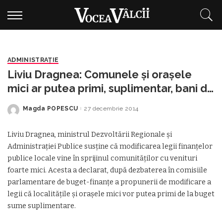
ADMINISTRAŢIE
Liviu Dragnea: Comunele şi oraşele
mici ar putea primi, suplimentar, bani de
la buget
Magda POPESCU
27 decembrie 2014
Posted
by
Liviu Dragnea, ministrul Dezvoltării Regionale şi
Administraţiei Publice susţine că modificarea legii finanţelor
publice locale vine în sprijinul comunităţilor cu venituri
foarte mici. Acesta a declarat, după dezbaterea în comisiile
parlamentare de buget-finanţe a propunerii de modificare a
legii că localităţile şi oraşele mici vor putea primi de la buget
sume suplimentare.