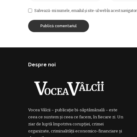
Salvează-mi numele, emailul și site-ul web în acest navigator
Despre noi
Vocea Vâlcii – publicație bi-săptămânală – este
ceea ce suntem și ceea ce facem, în fiecare zi. Un
ziar de luptă împotriva corupției, crimei
organizate, criminalității economico-financiare și