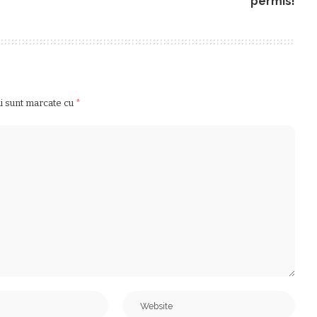
permis!
ii sunt marcate cu
*