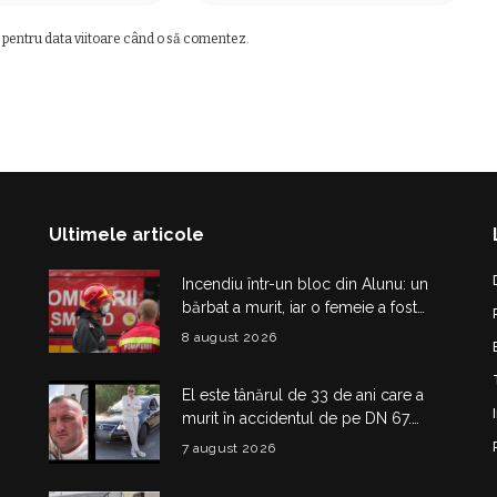
 pentru data viitoare când o să comentez.
Ultimele articole
Incendiu într-un bloc din Alunu: un
bărbat a murit, iar o femeie a fost
salvată din apartamentul cuprins de
8 august 2026
flăcări
El este tânărul de 33 de ani care a
murit în accidentul de pe DN 67.
Dragoș Mihail lasă în urmă o fetiță
7 august 2026