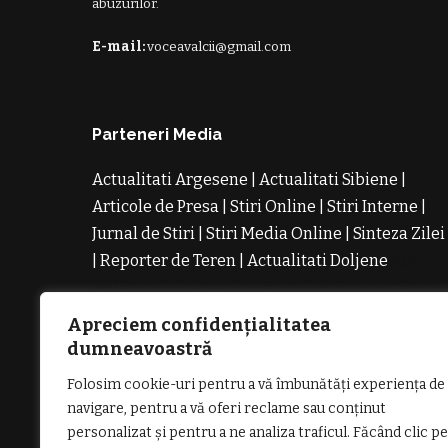
abuzurilor.
E-mail:
voceavalcii@gmail.com
Parteneri Media
Actualitati Argesene
|
Actualitati Sibiene
|
Articole de Presa
|
Stiri Online
|
Stiri Interne
|
Jurnal de Stiri
|
Stiri Media Online
|
Sinteza Zilei
|
Reporter de Teren
|
Actualitati Doljene
Rochii
Noi
Rochii de Revelion
Rochii de Banchet
Rochi
de Cununie
Magazin de Rochii
Rochii pe
Apreciem confidențialitatea
Comanda
Rochii de Seara
dumneavoastră
Folosim cookie-uri pentru a vă îmbunătăți experiența de
navigare, pentru a vă oferi reclame sau conținut
personalizat și pentru a ne analiza traficul. Făcând clic pe