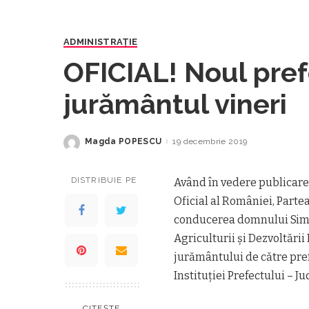
ADMINISTRAŢIE
OFICIAL! Noul pre
jurământul vineri
Magda POPESCU
19 decembrie 2019
Posted
by
DISTRIBUIE PE
Având în vedere publicarea
Oficial al României, Partea 
conducerea domnului Simio
Agriculturii și Dezvoltări
jurământului de către pref
Instituției Prefectului – Ju
CITEȘTE