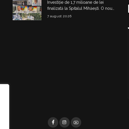
Investiție de 1,7 milioane de lei
finalizată la Spitalul Mihăești. O nouă
clădire medico-administrativă a fost
7 august 2026
construită
i