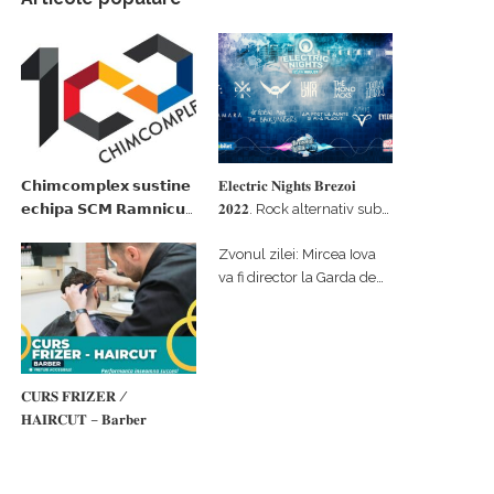
𝗖𝗵𝗶𝗺𝗰𝗼𝗺𝗽𝗹𝗲𝘅 𝘀𝘂𝘀𝘁𝗶𝗻𝗲
𝐄𝐥𝐞𝐜𝐭𝐫𝐢𝐜 𝐍𝐢𝐠𝐡𝐭𝐬 𝐁𝐫𝐞𝐳𝐨𝐢
𝗲𝗰𝗵𝗶𝗽𝗮 𝗦𝗖𝗠 𝗥𝗮𝗺𝗻𝗶𝗰𝘂
𝟐𝟎𝟐𝟐. Rock alternativ sub
𝗩𝗮𝗹𝗰𝗲𝗮 𝗶𝗻 𝗰𝗮𝗹𝗶𝘁𝗮𝘁𝗲 𝗱𝗲
cerul înstelat de la
Zvonul zilei: Mircea Iova
𝗽𝗮𝗿𝘁𝗲𝗻𝗲𝗿 𝗳𝗶𝗻𝗮𝗻𝘁𝗮𝘁𝗼𝗿
#𝐁𝐫𝐞𝐳𝐨𝐢𝐮𝐥𝐋𝐮𝐦𝐢𝐢
va fi director la Garda de
Mediu Vâlcea
𝐂𝐔𝐑𝐒 𝐅𝐑𝐈𝐙𝐄𝐑 /
𝐇𝐀𝐈𝐑𝐂𝐔𝐓 – 𝐁𝐚𝐫𝐛𝐞𝐫