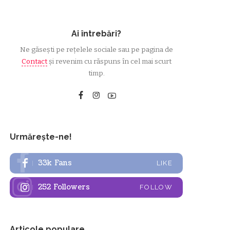
Ai întrebări?
Ne găsești pe rețelele sociale sau pe pagina de
Contact
și revenim cu răspuns în cel mai scurt
timp.
Urmărește-ne!
33k
Fans
LIKE
252
Followers
FOLLOW
Articole populare