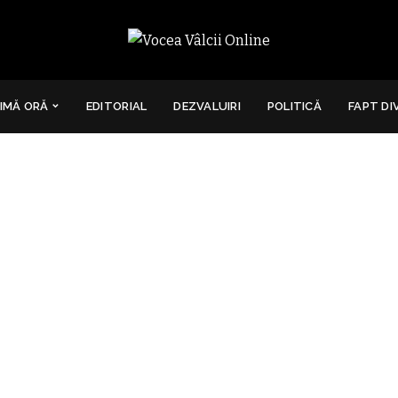
IMĂ ORĂ
EDITORIAL
DEZVALUIRI
POLITICĂ
FAPT DI