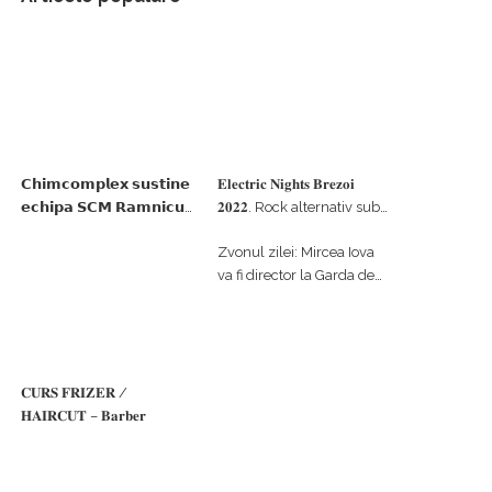
𝗖𝗵𝗶𝗺𝗰𝗼𝗺𝗽𝗹𝗲𝘅 𝘀𝘂𝘀𝘁𝗶𝗻𝗲
𝐄𝐥𝐞𝐜𝐭𝐫𝐢𝐜 𝐍𝐢𝐠𝐡𝐭𝐬 𝐁𝐫𝐞𝐳𝐨𝐢
𝗲𝗰𝗵𝗶𝗽𝗮 𝗦𝗖𝗠 𝗥𝗮𝗺𝗻𝗶𝗰𝘂
𝟐𝟎𝟐𝟐. Rock alternativ sub
𝗩𝗮𝗹𝗰𝗲𝗮 𝗶𝗻 𝗰𝗮𝗹𝗶𝘁𝗮𝘁𝗲 𝗱𝗲
cerul înstelat de la
Zvonul zilei: Mircea Iova
𝗽𝗮𝗿𝘁𝗲𝗻𝗲𝗿 𝗳𝗶𝗻𝗮𝗻𝘁𝗮𝘁𝗼𝗿
#𝐁𝐫𝐞𝐳𝐨𝐢𝐮𝐥𝐋𝐮𝐦𝐢𝐢
va fi director la Garda de
Mediu Vâlcea
𝐂𝐔𝐑𝐒 𝐅𝐑𝐈𝐙𝐄𝐑 /
𝐇𝐀𝐈𝐑𝐂𝐔𝐓 – 𝐁𝐚𝐫𝐛𝐞𝐫