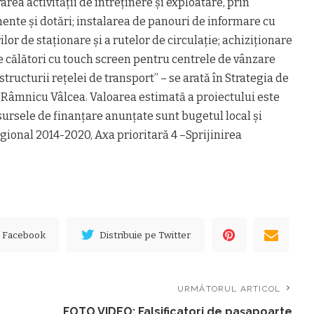
rea activității de întreținere și exploatare, prin
ente și dotări; instalarea de panouri de informare cu
lor de staționare și a rutelor de circulație; achiziționare
călători cu touch screen pentru centrele de vânzare
tructurii rețelei de transport” – se arată în Strategia de
 Râmnicu Vâlcea. Valoarea estimată a proiectului este
 sursele de finanțare anunţate sunt bugetul local şi
ional 2014-2020, Axa prioritară 4 –Sprijinirea
e Facebook
Distribuie pe Twitter
URMĂTORUL ARTICOL
FOTO VIDEO: Falsificatori de paşapoarte