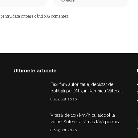
 pentru data viitoare când o să comentez.
Ultimele articole
Taxi fără autorizație, depistat de
polițiști pe DN 7, în Râmnicu Vâlcea.
Șoferul a rămas fără plăcuțe timp de
8 august 2026
6 luni
Viteză de 109 km/h cu alcool la
volan! Șoferul a rămas fără permis
180 de zile și a primit amendă de
8 august 2026
4.325 de lei