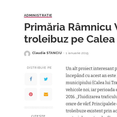
ADMINISTRAŢIE
Primăria Râmnicu V
troleibuz pe Calea 
Claudia STANCIU
1 ianuarie 2015
Posted
by
DISTRIBUIE PE
Un alt proiect interesant
începând cu acest an este 
municipiului (Calea lui Tra
vehicole noi, iar perioada
2016. „Fluidizarea traficul
orare de vârf. Principalel
troleibuze existent prin a
CITEȘTE