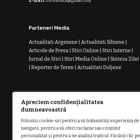
E-mail:
voceavalcii@gmail.com
Parteneri Media
Actualitati Argesene
|
Actualitati Sibiene
|
Articole de Presa
|
Stiri Online
|
Stiri Interne
|
Jurnal de Stiri
|
Stiri Media Online
|
Sinteza Zilei
|
Reporter de Teren
|
Actualitati Doljene
Rochii
Noi
Rochii de Revelion
Rochii de Banchet
Rochi
de Cununie
Magazin de Rochii
Rochii pe
Comanda
Rochii de Seara
Apreciem confidențialitatea
dumneavoastră
Folosim cookie-uri pentru a vă îmbunătăți experiența de
navigare, pentru a vă oferi reclame sau conținut
personalizat și pentru a ne analiza traficul. Făcând clic pe