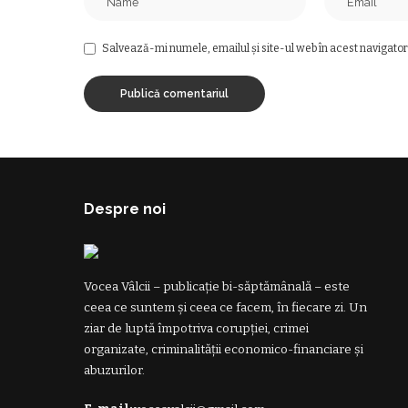
Salvează-mi numele, emailul și site-ul web în acest navigator
Despre noi
Vocea Vâlcii – publicație bi-săptămânală – este
ceea ce suntem și ceea ce facem, în fiecare zi. Un
ziar de luptă împotriva corupției, crimei
organizate, criminalității economico-financiare și
abuzurilor.