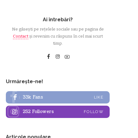
Ai întrebări?
Ne găsești pe rețelele sociale sau pe pagina de
Contact
și revenim cu răspuns în cel mai scurt
timp.
Urmărește-ne!
33k
Fans
LIKE
252
Followers
FOLLOW
Articole populare