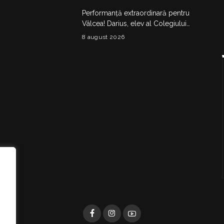
Performanță extraordinară pentru
Vâlcea! Darius, elev al Colegiului
Național de Informatică „Matei
8 august 2026
Basarab”, a cucerit argintul la
Olimpiada Internațională de
Inteligență Artificială
i