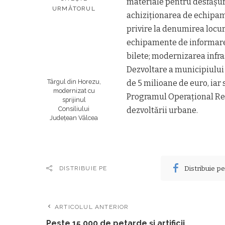
materiale pentru desfășura
URMĂTORUL
achiziționarea de echipam
privire la denumirea locuri
echipamente de informare 
bilete; modernizarea infras
Dezvoltare a municipiului
Târgul din Horezu,
de 5 milioane de euro, iar
modernizat cu
Programul Operațional Reg
sprijinul
Consiliului
dezvoltării urbane.
Județean Vâlcea
Distribuie p
DISTRIBUIE PE
ARTICOLUL ANTERIOR
Peste 15.000 de petarde şi artificii,