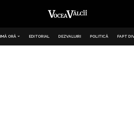
IMĂ ORĂ
EDITORIAL
DEZVALUIRI
POLITICĂ
FAPT DI