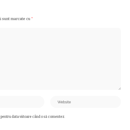
ii sunt marcate cu
*
 pentru data viitoare când o să comentez.