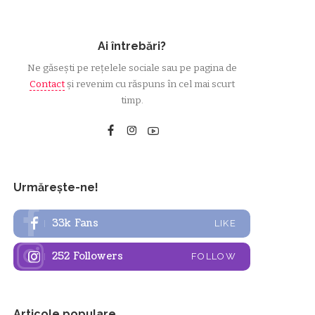
Ai întrebări?
Ne găsești pe rețelele sociale sau pe pagina de
Contact
și revenim cu răspuns în cel mai scurt
timp.
Urmărește-ne!
33k
Fans
LIKE
252
Followers
FOLLOW
Articole populare