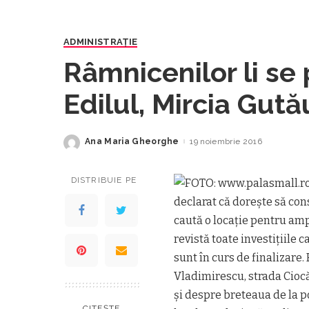
ADMINISTRAŢIE
Râmnicenilor li se
Edilul, Mircia Gută
patinoar în oraș
Ana Maria Gheorghe
19 noiembrie 2016
Posted
by
DISTRIBUIE PE
declarat că dorește să con
caută o locație pentru amp
revistă toate investițiile 
sunt în curs de finalizare
Vladimirescu, strada Ciocă
și despre breteaua de la 
CITEȘTE