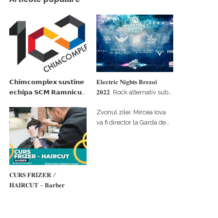
𝗖𝗵𝗶𝗺𝗰𝗼𝗺𝗽𝗹𝗲𝘅 𝘀𝘂𝘀𝘁𝗶𝗻𝗲
𝐄𝐥𝐞𝐜𝐭𝐫𝐢𝐜 𝐍𝐢𝐠𝐡𝐭𝐬 𝐁𝐫𝐞𝐳𝐨𝐢
𝗲𝗰𝗵𝗶𝗽𝗮 𝗦𝗖𝗠 𝗥𝗮𝗺𝗻𝗶𝗰𝘂
𝟐𝟎𝟐𝟐. Rock alternativ sub
𝗩𝗮𝗹𝗰𝗲𝗮 𝗶𝗻 𝗰𝗮𝗹𝗶𝘁𝗮𝘁𝗲 𝗱𝗲
cerul înstelat de la
Zvonul zilei: Mircea Iova
𝗽𝗮𝗿𝘁𝗲𝗻𝗲𝗿 𝗳𝗶𝗻𝗮𝗻𝘁𝗮𝘁𝗼𝗿
#𝐁𝐫𝐞𝐳𝐨𝐢𝐮𝐥𝐋𝐮𝐦𝐢𝐢
va fi director la Garda de
Mediu Vâlcea
𝐂𝐔𝐑𝐒 𝐅𝐑𝐈𝐙𝐄𝐑 /
𝐇𝐀𝐈𝐑𝐂𝐔𝐓 – 𝐁𝐚𝐫𝐛𝐞𝐫