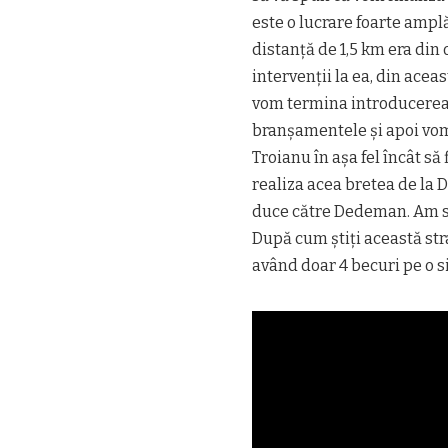
este o lucrare foarte ampl
distanță de 1,5 km era din 
intervenții la ea, din acea
vom termina introducerea 
branșamentele și apoi vom 
Troianu în așa fel încât să 
realiza acea bretea de la 
duce către Dedeman. Am sc
După cum știți această str
având doar 4 becuri pe o s