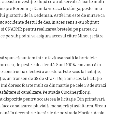
e aceasta investiție, după ce au observat că foarte mulţi
dinspre Boromir şi Damila virează la stânga, peste linia
lui giratoriu de la Dedeman. Astfel, nu este de mirare că
uc accidente destul de des. În aces sens s-au obţinut
R şi CNADNR pentru realizarea bretelei pe partea cu
ece pe sub pod şi va asigura accesul către Minet şi către
ă vă spun că suntem într-o fază avansată la bretelele
rescu, de peste calea ferată. Sunt 100% convins că în
onstrucția efectivă a acestora. Este scos la licitație,
ie, un tronson de 38 de străzi. Deja am scos la licitație
 Îmi doresc foarte mult ca din martie pe cele 38 de străzi
asfaltare și canalizare. Pe strada Ciocăneştilor și
dispoziția pentru scoaterea la licitație. Din primăvară,
m face canalizarea pluvială, menajeră și asfaltarea. Vreau
 până în decembrie lucrările de pe strada Morilor. Acolo