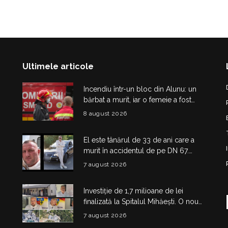
Ultimele articole
Incendiu într-un bloc din Alunu: un
bărbat a murit, iar o femeie a fost
salvată din apartamentul cuprins de
8 august 2026
flăcări
El este tânărul de 33 de ani care a
murit în accidentul de pe DN 67.
Dragoș Mihail lasă în urmă o fetiță
7 august 2026
Investiție de 1,7 milioane de lei
finalizată la Spitalul Mihăești. O nouă
clădire medico-administrativă a fost
7 august 2026
construită