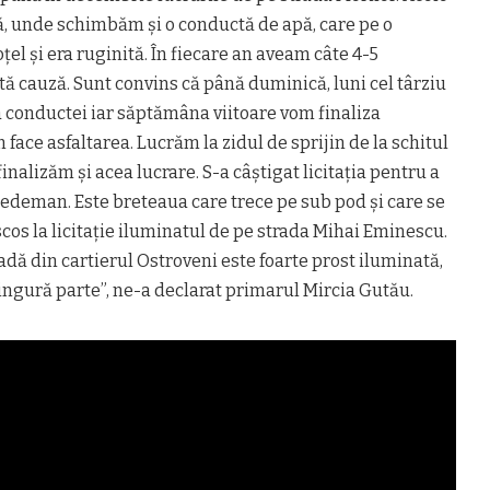
ă, unde schimbăm și o conductă de apă, care pe o
oțel și era ruginită. În fiecare an aveam câte 4-5
stă cauză. Sunt convins că până duminică, luni cel târziu
conductei iar săptămâna viitoare vom finaliza
face asfaltarea. Lucrăm la zidul de sprijin de la schitul
finalizăm și acea lucrare. S-a câștigat licitația pentru a
Dedeman. Este breteaua care trece pe sub pod și care se
os la licitație iluminatul de pe strada Mihai Eminescu.
adă din cartierul Ostroveni este foarte prost iluminată,
ingură parte”, ne-a declarat primarul Mircia Gutău.