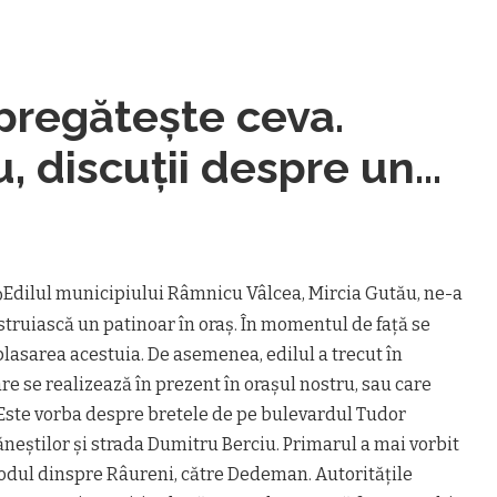
 pregătește ceva.
u, discuții despre un
Edilul municipiului Râmnicu Vâlcea, Mircia Gutău, ne-a
struiască un patinoar în oraș. În momentul de faţă se
lasarea acestuia. De asemenea, edilul a trecut în
care se realizează în prezent în orașul nostru, sau care
. Este vorba despre bretele de pe bulevardul Tudor
neştilor şi strada Dumitru Berciu. Primarul a mai vorbit
podul dinspre Râureni, către Dedeman. Autoritățile