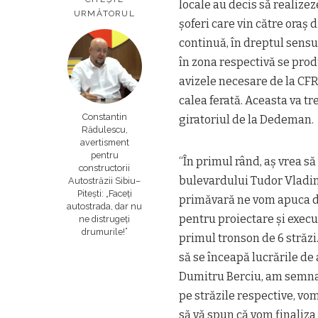
locale au decis să realizez
URMĂTORUL
şoferi care vin către oraş 
continuă, în dreptul sensu
în zona respectivă se prod
avizele necesare de la CF
calea ferată. Aceasta va tr
Constantin
giratoriul de la Dedeman.
Rădulescu,
avertisment
pentru
“În primul rând, aș vrea s
constructorii
bulevardului Tudor Vladimi
Autostrăzii Sibiu–
Pitești: „Faceți
primăvară ne vom apuca de c
autostrada, dar nu
pentru proiectare şi execuţ
ne distrugeți
drumurile!”
primul tronson de 6 străzi.
să se înceapă lucrările de 
Dumitru Berciu, am semnat 
pe străzile respective, vo
să vă spun că vom finaliza