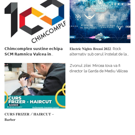
𝗖𝗵𝗶𝗺𝗰𝗼𝗺𝗽𝗹𝗲𝘅 𝘀𝘂𝘀𝘁𝗶𝗻𝗲 𝗲𝗰𝗵𝗶𝗽𝗮
𝐄𝐥𝐞𝐜𝐭𝐫𝐢𝐜 𝐍𝐢𝐠𝐡𝐭𝐬 𝐁𝐫𝐞𝐳𝐨𝐢 𝟐𝟎𝟐𝟐. Rock
𝗦𝗖𝗠 𝗥𝗮𝗺𝗻𝗶𝗰𝘂 𝗩𝗮𝗹𝗰𝗲𝗮 𝗶𝗻
alternativ sub cerul înstelat de la
𝗰𝗮𝗹𝗶𝘁𝗮𝘁𝗲 𝗱𝗲 𝗽𝗮𝗿𝘁𝗲𝗻𝗲𝗿
#𝐁𝐫𝐞𝐳𝐨𝐢𝐮𝐥𝐋𝐮𝐦𝐢𝐢
𝗳𝗶𝗻𝗮𝗻𝘁𝗮𝘁𝗼𝗿
Zvonul zilei: Mircea Iova va fi
director la Garda de Mediu Vâlcea
𝐂𝐔𝐑𝐒 𝐅𝐑𝐈𝐙𝐄𝐑 / 𝐇𝐀𝐈𝐑𝐂𝐔𝐓 –
𝐁𝐚𝐫𝐛𝐞𝐫