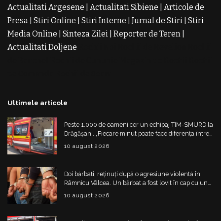
Actualitati Argesene
|
Actualitati Sibiene
|
Articole de
Presa
|
Stiri Online
|
Stiri Interne
|
Jurnal de Stiri
|
Stiri
Media Online
|
Sinteza Zilei
|
Reporter de Teren
|
Actualitati Doljene
Rochii Noi
Rochii de Revelion
Rochii
de Banchet
Rochii de Cununie
Magazin de Rochii
Rochii
pe Comanda
Rochii de Seara
Ultimele articole
Peste 1.000 de oameni cer un echipaj TIM-SMURD la
Drăgășani. „Fiecare minut poate face diferența între
viață și moarte”
10 august 2026
Doi bărbați, reținuți după o agresiune violentă în
Râmnicu Vâlcea. Un bărbat a fost lovit în cap cu un
obiect contondent
10 august 2026