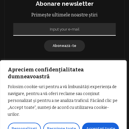
Abonare newsletter
Primește ultimele noastre știri
Abonează-te
Apreciem confidențialitatea
dumneavoastră
Folosim cookie-uri pentru a vă îmbunătăți experiența de
GDPR: POLITICA DE CONFIDENȚIALITATE
navigare, pentru a vă oferi reclame sau conținut
TERMENI SI CONDITII DE UTILIZARE
personalizat și pentru a ne analiza traficul. Făcând clic pe
INFORMATII DESPRE COOKIES
DESPRE NOI
„Accept toate”, sunteți de acord cu utilizarea cookie-
PUBLICITATE
urilor.
© Copyright Vocea Vâlcii | Toate drepturile rezervate | Site creat cu
Personalizați
Respinge toate
Acceptați toate