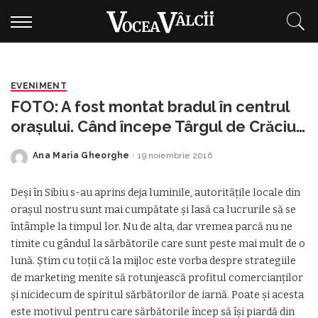
EVENIMENT
FOTO: A fost montat bradul în centrul
orașului. Când începe Târgul de Crăciun
în Vâlcea
Ana Maria Gheorghe
19 noiembrie 2016
Posted
by
Deși în Sibiu s-au aprins deja luminile, autoritățile locale din
orașul nostru sunt mai cumpătate și lasă ca lucrurile să se
întâmple la timpul lor. Nu de alta, dar vremea parcă nu ne
timite cu gândul la sărbătorile care sunt peste mai mult de o
lună. Știm cu toții că la mijloc este vorba despre strategiile
de marketing menite să rotunjească profitul comercianților
și nicidecum de spiritul sărbătorilor de iarnă. Poate și acesta
este motivul pentru care sărbătorile încep să își piardă din