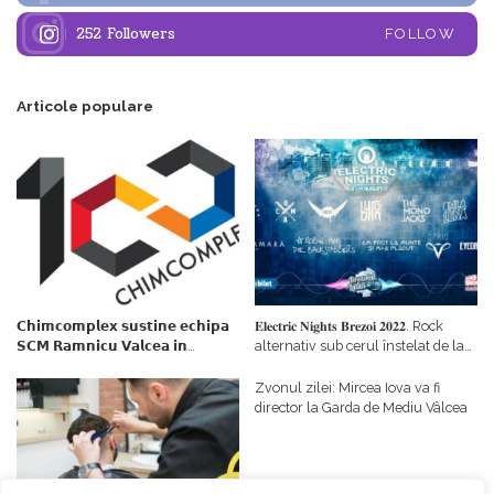
252
Followers
FOLLOW
Articole populare
𝗖𝗵𝗶𝗺𝗰𝗼𝗺𝗽𝗹𝗲𝘅 𝘀𝘂𝘀𝘁𝗶𝗻𝗲 𝗲𝗰𝗵𝗶𝗽𝗮
𝐄𝐥𝐞𝐜𝐭𝐫𝐢𝐜 𝐍𝐢𝐠𝐡𝐭𝐬 𝐁𝐫𝐞𝐳𝐨𝐢 𝟐𝟎𝟐𝟐. Rock
𝗦𝗖𝗠 𝗥𝗮𝗺𝗻𝗶𝗰𝘂 𝗩𝗮𝗹𝗰𝗲𝗮 𝗶𝗻
alternativ sub cerul înstelat de la
𝗰𝗮𝗹𝗶𝘁𝗮𝘁𝗲 𝗱𝗲 𝗽𝗮𝗿𝘁𝗲𝗻𝗲𝗿
#𝐁𝐫𝐞𝐳𝐨𝐢𝐮𝐥𝐋𝐮𝐦𝐢𝐢
𝗳𝗶𝗻𝗮𝗻𝘁𝗮𝘁𝗼𝗿
Zvonul zilei: Mircea Iova va fi
director la Garda de Mediu Vâlcea