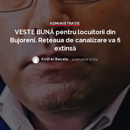
ADMINISTRAŢIE
VESTE BUNĂ pentru locuitorii din
Bujoreni. Rețeaua de canalizare va fi
extinsă
Andrei Bacalu
4 ianuarie 2024
Posted
by