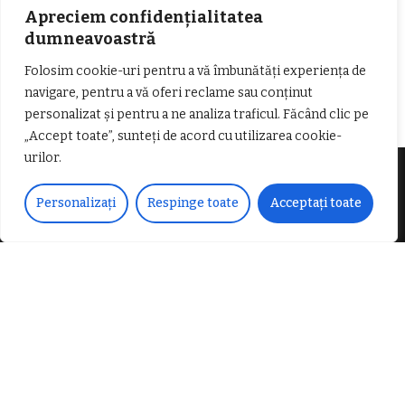
Apreciem confidențialitatea
dumneavoastră
𝐂𝐔𝐑𝐒 𝐅𝐑𝐈𝐙𝐄𝐑 / 𝐇𝐀𝐈𝐑𝐂𝐔𝐓 –
Folosim cookie-uri pentru a vă îmbunătăți experiența de
𝐁𝐚𝐫𝐛𝐞𝐫
navigare, pentru a vă oferi reclame sau conținut
personalizat și pentru a ne analiza traficul. Făcând clic pe
„Accept toate”, sunteți de acord cu utilizarea cookie-
urilor.
Despre noi
Personalizați
Respinge toate
Acceptați toate
Vocea Vâlcii – publicație bi-săptămânală – este
ceea ce suntem și ceea ce facem, în fiecare zi. Un
ziar de luptă împotriva corupției, crimei
organizate, criminalității economico-financiare și
abuzurilor.