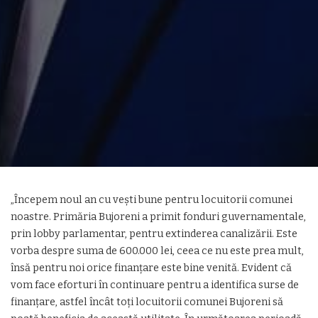
„Începem noul an cu vești bune pentru locuitorii comunei
noastre. Primăria Bujoreni a primit fonduri guvernamentale,
prin lobby parlamentar, pentru extinderea canalizării. Este
vorba despre suma de 600.000 lei, ceea ce nu este prea mult,
însă pentru noi orice finanțare este bine venită. Evident că
vom face eforturi în continuare pentru a identifica surse de
finanțare, astfel încât toți locuitorii comunei Bujoreni să