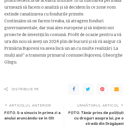
poată beneficia de această utilitate. În următoarea perioadă
urmează să facem o analiză și să decidem în ce zone vom
extinde canalizarea cu fondurile primite.
Continuăm să ne facem treaba, să atragem fonduri
guvernamentale, dar mai ales europene și să inițiem noi
proiecte de investiții în comună. Profit de ocazie pentru a vă
ura din nou să aveți un 2024 plin de bucurii și să vă asigur că
Primăria Bujoreni va avea încă un an cu multe realizări. La
mulți ani!” a transmis primarul comunei Bujoreni, Gheorghe
Gîngu.
DISTRIBUIE PE
ARTICOLUL ANTERIOR
URMĂTORUL ARTICOL
FOTO. S-a sinucis în prima zi a
FOTO. Tânăr prins de polițiști
anului aruncându-se în Olt
cu droguri asupra lui, pe o
stradă din Drăgășani