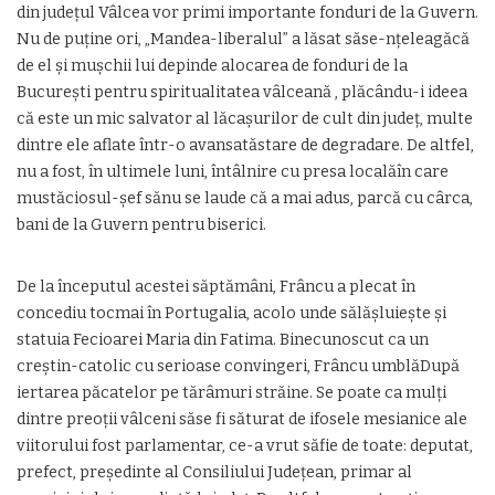
din județul Vâlcea vor primi importante fonduri de la Guvern.
Nu de puține ori, „Mandea-liberalul” a lăsat săse-nțeleagăcă
de el și mușchii lui depinde alocarea de fonduri de la
București pentru spiritualitatea vâlceană , plăcându-i ideea
că este un mic salvator al lăcașurilor de cult din județ, multe
dintre ele aflate într-o avansatăstare de degradare. De altfel,
nu a fost, în ultimele luni, întâlnire cu presa localăîn care
mustăciosul-șef sănu se laude că a mai adus, parcă cu cârca,
bani de la Guvern pentru biserici.
De la începutul acestei săptămâni, Frâncu a plecat în
concediu tocmai în Portugalia, acolo unde sălășluiește și
statuia Fecioarei Maria din Fatima. Binecunoscut ca un
creștin-catolic cu serioase convingeri, Frâncu umblăDupă
iertarea păcatelor pe tărâmuri străine. Se poate ca mulți
dintre preoții vâlceni săse fi săturat de ifosele mesianice ale
viitorului fost parlamentar, ce-a vrut săfie de toate: deputat,
prefect, președinte al Consiliului Județean, primar al