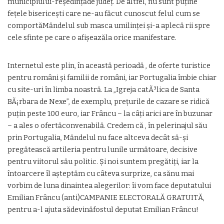
municipiului-reședințăde județ. De altfel, nu sunt puține
fețele bisericești care ne-au făcut cunoscut felul cum se
comportăMăndelul sub masca umilinței și-a aplecă rii spre
cele sfinte pe care o afișeazăla orice manifestare.
Internetul este plin, în această perioadă , de oferte turistice
pentru români și familii de români, iar Portugalia îmbie chiar
cu site-uri în limba noastră. La „Igreja catÃ³lica de Santa
BÃ¡rbara de Nexe”, de exemplu, prețurile de cazare se ridică
puțin peste 100 euro, iar Frâncu – la câți arici are în buzunar
– a ales o ofertăconvenabilă. Credem că , în pelerinajul său
prin Portugalia, Măndelul nu face altceva decât să-și
pregătească artileria pentru lunile următoare, decisive
pentru viitorul său politic. Și noi suntem pregătiți, iar la
întoarcere îl așteptăm cu câteva surprize, ca sănu mai
vorbim de luna dinaintea alegerilor: îi vom face deputatului
Emilian Frâncu (anti)CAMPANIE ELECTORALĂ GRATUITĂ,
pentru a-l ajuta sădevinăfostul deputat Emilian Frâncu!