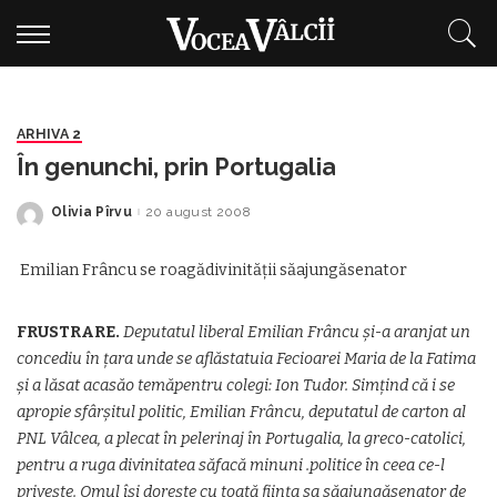
ARHIVA 2
În genunchi, prin Portugalia
Olivia Pîrvu
20 august 2008
Posted
by
Emilian Frâncu se roagădivinității săajungăsenator
FRUSTRARE.
Deputatul liberal Emilian Frâncu și-a aranjat un
concediu în țara unde se aflăstatuia Fecioarei Maria de la Fatima
și a lăsat acasăo temăpentru colegi: Ion Tudor. Simțind că i se
apropie sfârșitul politic, Emilian Frâncu, deputatul de carton al
PNL Vâlcea, a plecat în pelerinaj în Portugalia, la greco-catolici,
pentru a ruga divinitatea săfacă minuni .politice în ceea ce-l
privește. Omul își dorește cu toată ființa sa săajungăsenator de