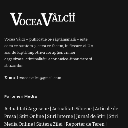
Vocea Vâlcii – publicație bi-săptămânală – este
ceea ce suntem și ceea ce facem, în fiecare zi. Un
ziar de luptă împotriva corupției, crimei
organizate, criminalității economico-financiare și
abuzurilor.
E-mail:
voceavalcii@gmail.com
Parteneri Media
Actualitati Argesene
|
Actualitati Sibiene
|
Articole de
Presa
|
Stiri Online
|
Stiri Interne
|
Jurnal de Stiri
|
Stiri
Media Online
|
Sinteza Zilei
|
Reporter de Teren
|