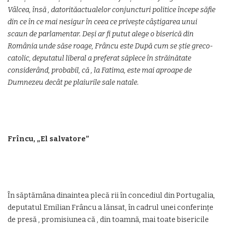
Vâlcea, însă , datorităactualelor conjuncturi politice începe săfie
din ce în ce mai nesigur în ceea ce privește câștigarea unui
scaun de parlamentar. Deși ar fi putut alege o biserică din
România unde săse roage, Frâncu este După cum se știe greco-
catolic, deputatul liberal a preferat săplece în străinătate
considerând, probabil, că , la Fatima, este mai aproape de
Dumnezeu decât pe plaiurile sale natale.
Frîncu, „El salvatore”
În săptămâna dinaintea plecă rii în concediul din Portugalia,
deputatul Emilian Frâncu a lănsat, în cadrul unei conferințe
de presă , promisiunea că , din toamnă, mai toate bisericile