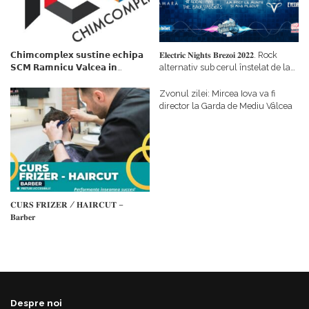
𝗖𝗵𝗶𝗺𝗰𝗼𝗺𝗽𝗹𝗲𝘅 𝘀𝘂𝘀𝘁𝗶𝗻𝗲 𝗲𝗰𝗵𝗶𝗽𝗮
𝐄𝐥𝐞𝐜𝐭𝐫𝐢𝐜 𝐍𝐢𝐠𝐡𝐭𝐬 𝐁𝐫𝐞𝐳𝐨𝐢 𝟐𝟎𝟐𝟐. Rock
𝗦𝗖𝗠 𝗥𝗮𝗺𝗻𝗶𝗰𝘂 𝗩𝗮𝗹𝗰𝗲𝗮 𝗶𝗻
alternativ sub cerul înstelat de la
𝗰𝗮𝗹𝗶𝘁𝗮𝘁𝗲 𝗱𝗲 𝗽𝗮𝗿𝘁𝗲𝗻𝗲𝗿
#𝐁𝐫𝐞𝐳𝐨𝐢𝐮𝐥𝐋𝐮𝐦𝐢𝐢
𝗳𝗶𝗻𝗮𝗻𝘁𝗮𝘁𝗼𝗿
Zvonul zilei: Mircea Iova va fi
director la Garda de Mediu Vâlcea
𝐂𝐔𝐑𝐒 𝐅𝐑𝐈𝐙𝐄𝐑 / 𝐇𝐀𝐈𝐑𝐂𝐔𝐓 –
𝐁𝐚𝐫𝐛𝐞𝐫
Despre noi