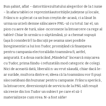
Bun șahist, aflat – datoritărezultatului alegerilor de la 1 iunie
– în afara tablei ce reprezintăautoritățile județene și locale,
Frâncu n-a plecat ca un bun creștin de-acasă, ci a lăsat în
urma sa urzeli demne săîncaiere PNL-ul cu totul. Iar el, un
pion cu aere de tură, săse-ncoroneze la întoarcere ca rege al
tablei! Chiar în urmăcu o săptămână, și-a chemat supușii
(așa îi consideră!) la discuții pe seama unei posibile
înregimentări a lui Ion Tudor, promițând că finanțarea
pentru campania electoralădin toamnăva fi, astfel,
asigurată. E a doua oarăcând „Măndelul” încearcă mișcarea
cu Tudor, prima fiindu-i refuzatăîn mod categoric de colegi.
Nici de această dată, liberalii n-au vrut săaudă, chiar dacă le-
ar surâde, multora dintre ei, ideea că la toamnănu vor fi puși
săscoatăbani din buzunar pentru campanie. Frâncu sperăcă ,
la întoarcere, diversioniștii de serviciu de la PNL săfi reușit
săcreeze din Ion Tudor un subiect pe care el să-l
materializeze cum vrea. N-a fost săfie!