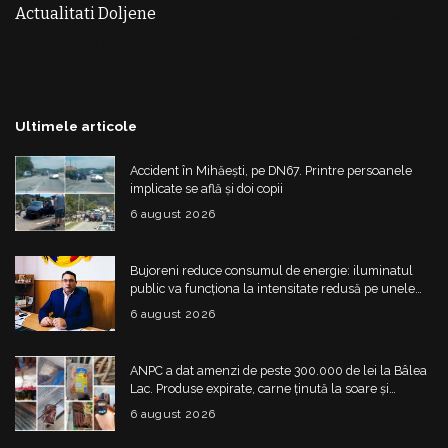
Actualitati Doljene
Rochii Noi
Rochii de Revelion
Rochii
de Banchet
Rochii de Cununie
Magazin de Rochii
Rochii
pe Comanda
Rochii de Seara
Ultimele articole
Accident în Mihăești, pe DN67. Printre persoanele
implicate se află și doi copii
6 august 2026
Bujoreni reduce consumul de energie: iluminatul
public va funcționa la intensitate redusă pe unele
străzi
6 august 2026
ANPC a dat amenzi de peste 300.000 de lei la Bâlea
Lac. Produse expirate, carne ținută la soare și
nereguli grave
6 august 2026