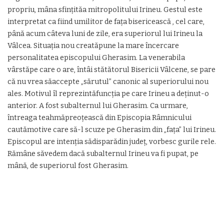
propriu, mâna sfințităa mitropolitului Irineu. Gestul este
interpretat ca fiind umilitor de fața bisericească , cel care,
până acum câteva luni de zile, era superiorul lui Irineu la
Vâlcea. Situația nou creatăpune la mare încercare
personalitatea episcopului Gherasim. La venerabila
vârstăpe care o are, întâi stătătorul Bisericii Vâlcene, se pare
că nu vrea săaccepte „sărutul” canonic al superiorului nou
ales. Motivul îl reprezintăfuncția pe care Irineu a deținut-o
anterior. A fost subalternul lui Gherasim. Ca urmare,
întreaga teahmăpreoțească din Episcopia Râmnicului
cautămotive care să-l scuze pe Gherasim din „fața” lui Irineu.
Episcopul are intenția sădisparădin județ, vorbesc gurile rele.
Rămâne săvedem dacă subalternul Irineu va fi pupat, pe
mână, de superiorul fost Gherasim.