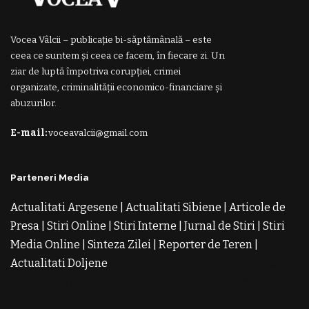
Vocea Vâlcii – publicație bi-săptămânală – este
ceea ce suntem și ceea ce facem, în fiecare zi. Un
ziar de luptă împotriva corupției, crimei
organizate, criminalității economico-financiare și
abuzurilor.
E-mail:
voceavalcii@gmail.com
Parteneri Media
Actualitati Argesene
|
Actualitati Sibiene
|
Articole de
Presa
|
Stiri Online
|
Stiri Interne
|
Jurnal de Stiri
|
Stiri
Media Online
|
Sinteza Zilei
|
Reporter de Teren
|
Actualitati Doljene
Rochii Noi
Rochii de Revelion
Rochii
de Banchet
Rochii de Cununie
Magazin de Rochii
Rochii
pe Comanda
Rochii de Seara