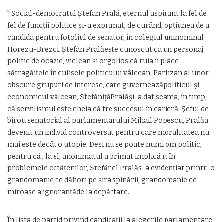
” Social-democratul Ștefan Prală, eternul aspirant la fel de
fel de funcții politice și-a exprimat, de curând, opțiunea de a
candida pentru fotoliul de senator, în colegiul uninominal
Horezu-Brezoi. Ștefan Pralăeste cunoscut ca un personaj
politic de ocazie, viclean și orgolios că ruia îi place
sătragăițele în culisele politicului vâlcean. Partizan al unor
obscure grupuri de interese, care guverneazăpoliticul și
economicul vâlcean, ȘtefănițăPralăși-a dat seama, în timp,
că servilismul este cheia că tre succesul în carieră. Șeful de
birou senatorial al parlamentarului Mihail Popescu, Pralăa
devenit un individ controversat pentru care moralitatea nu
mai este decât o utopie. Deși nu se poate numi om politic,
pentru că , la el, anonimatul a primat implică ri în
problemele cetățenilor, Ștefănel Pralăs-a evidențiat printr-o
grandomanie ce dăfiori pe șira spinării, grandomanie ce
miroase a ignoranțăde la depărtare.
În lista de partid privind candidații la alegerile parlamentare