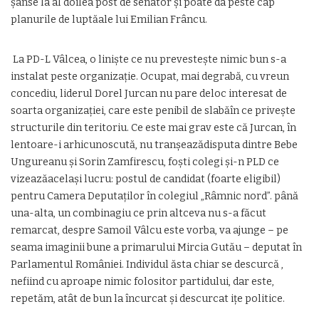
șanse la al doilea post de senator și poate da peste cap
planurile de luptăale lui Emilian Frâncu.
La PD-L Vâlcea, o liniște ce nu prevestește nimic bun s-a
instalat peste organizație. Ocupat, mai degrabă, cu vreun
concediu, liderul Dorel Jurcan nu pare deloc interesat de
soarta organizației, care este penibil de slabăîn ce privește
structurile din teritoriu. Ce este mai grav este că Jurcan, în
lentoare-i arhicunoscută, nu tranșeazădisputa dintre Bebe
Ungureanu și Sorin Zamfirescu, foști colegi și-n PLD ce
vizeazăacelași lucru: postul de candidat (foarte eligibil)
pentru Camera Deputaților în colegiul „Râmnic nord”. până
una-alta, un combinagiu ce prin altceva nu s-a făcut
remarcat, despre Samoil Vâlcu este vorba, va ajunge – pe
seama imaginii bune a primarului Mircia Gutău – deputat în
Parlamentul României. Individul ăsta chiar se descurcă ,
nefiind cu aproape nimic folositor partidului, dar este,
repetăm, atât de bun la încurcat și descurcat ițe politice.