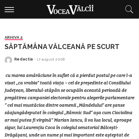
ARHIVA 2
SĂPTĂMÂNA VĂLCEANĂ PE SCURT
Redactia
17 august 2008
Posted
by
cu marea amărăciune în suflet că a pierdut postul pe care l-a
visat „ca vrabia” toată viața – cel de președinte al Consiliului
Județean, liberalul-stăpân se ocupăîn această perioadă de
pregătirea campaniei electorale pentru alegerile parlamentare
” cel mai mustăcios dintre oamenii „Măndelului” are șanse
săajungădeputat în colegiul „Râmnic Sud” așa cum Ciociolina
ar mai putea fi virgină” Marian Iancu, îi va lua locul, aproape
sigur, lui Laurențiu Coca în colegiul senatorial Bălcești-
Drăgășani, unde un nume și mai important este așteptat de