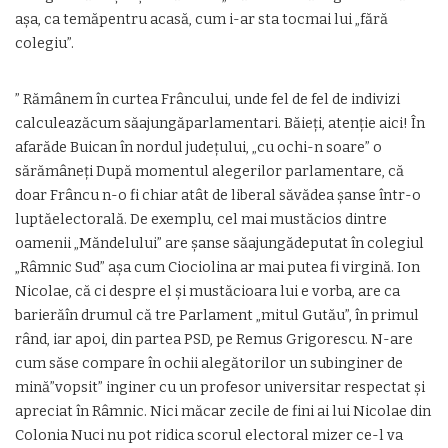
așa, ca temăpentru acasă, cum i-ar sta tocmai lui „fără
colegiu”.
” Rămânem în curtea Frâncului, unde fel de fel de indivizi
calculeazăcum săajungăparlamentari. Băieți, atenție aici! În
afarăde Buican în nordul județului, „cu ochi-n soare” o
sărămâneți După momentul alegerilor parlamentare, că
doar Frâncu n-o fi chiar atât de liberal săvădea șanse într-o
luptăelectorală. De exemplu, cel mai mustăcios dintre
oamenii „Măndelului” are șanse săajungădeputat în colegiul
„Râmnic Sud” așa cum Ciociolina ar mai putea fi virgină. Ion
Nicolae, că ci despre el și mustăcioara lui e vorba, are ca
barierăîn drumul că tre Parlament „mitul Gutău”, în primul
rând, iar apoi, din partea PSD, pe Remus Grigorescu. N-are
cum săse compare în ochii alegătorilor un subinginer de
mină”vopsit” inginer cu un profesor universitar respectat și
apreciat în Râmnic. Nici măcar zecile de fini ai lui Nicolae din
Colonia Nuci nu pot ridica scorul electoral mizer ce-l va