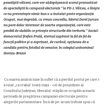
pesediștii vâlceni, care vor sădepășească scorul pronosticat
de specialiștii în campanii electorale ” la PD-L Vâlcea, o liniște
ce nu prevestește nimic bun s-a instalat peste organizație.
Ocupat, mai degrabă, cu vreun concediu, liderul Dorel Jurcan
nu pare deloc interesat de soarta organizației, care este
penibil de slabăîn ce privește structurile din teritoriu ” Social-
democratul Ștefan Prală, eternul aspirant la fel de fel de
funcții politice și-a exprimat, de curând, opțiunea de a
candida pentru fotoliul de senator, în colegiul uninominal
Horezu-Brezoi
Cu marea amărăciune în suflet că a pierdut postul pe care l-
a visat „ca vrabia” toată viața – cel de președinte al
Consiliului Județean, liberalul-stăpân se ocupăîn această
perioadă de pregătirea campaniei electorale pentru
alegerile parlamentare. Încă de pe-acum trebuie spus că