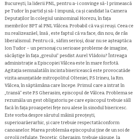
București, la liderii PNL, pentru a-i convinge să-l primească
pe Tudor în partid și să-l impună, ca și candidat la Camera
Deputaților în colegiul uninominal Horezu, în fața
membrilor BPT al PNL Vâlcea. Probabil că va și reuși. Ceea ce
nu realizeazăel, însă , este faptul că va face, din nou, de râs
liberalismul. Pentru că , săfim serioși, doar nu se așteaptăca
Ion Tudor – un personaj cu serioase probleme de imagine,
săcâștige în fața „greului” pesdist Aurel Vlădoiu? Întreaga
administrație a Episcopiei Vâlcea este în mare forfotă.
Agitația semnalatăîn incinta bisericească este provocatăde
vizita anunțatăde mitropolitul Olteniei, P.S Irineu, la Rm.
Vâlcea, în săptămâna care începe. Primul care a intrat în
„transă” este P.S Gherasim, episcopul de Vâlcea. Problema se
rezumăla un gest obligatoriu pe care episcopul trebuie săîl
facă în fața proaspetei fețe nou alese în sinodul bisericesc.
Este vorba despre sărutul mâinii preoțești,
superioarăerarhic, și care trebuie respectatăconform
canoanelor. Marea problemăa episcopului ține de un soi de
orgolii refulate. Teoretic, Gherasim, trebuie săpupe, la