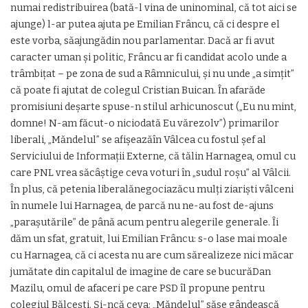
numai redistribuirea (bată-l vina de uninominal, că tot aici se
ajunge) l-ar putea ajuta pe Emilian Frâncu, că ci despre el
este vorba, săajungădin nou parlamentar. Dacă ar fi avut
caracter uman și politic, Frâncu ar fi candidat acolo unde a
trâmbițat – pe zona de sud a Râmnicului, și nu unde „a simțit”
că poate fi ajutat de colegul Cristian Buican. În afarăde
promisiuni deșarte spuse-n stilul arhicunoscut („Eu nu mint,
domne! N-am făcut-o niciodată Eu vărezolv”) primarilor
liberali, „Măndelul” se afișeazăîn Vâlcea cu fostul șef al
Serviciului de Informații Externe, că tălin Harnagea, omul cu
care PNL vrea săcâștige ceva voturi în „sudul roșu” al Vâlcii.
În plus, că petenia liberalănegociazăcu mulți ziariști vâlceni
în numele lui Harnagea, de parcă nu ne-au fost de-ajuns
„parașutările” de până acum pentru alegerile generale. Îi
dăm un sfat, gratuit, lui Emilian Frâncu: s-o lase mai moale
cu Harnagea, că ci acesta nu are cum sărealizeze nici măcar
jumătate din capitalul de imagine de care se bucurăDan
Mazilu, omul de afaceri pe care PSD îl propune pentru
colegiul Bălcești. Și-ncă ceva: „Măndelul” săse gândească