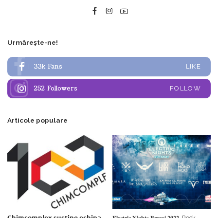
Urmărește-ne!
33k
Fans
LIKE
252
Followers
FOLLOW
Articole populare
𝗖𝗵𝗶𝗺𝗰𝗼𝗺𝗽𝗹𝗲𝘅 𝘀𝘂𝘀𝘁𝗶𝗻𝗲 𝗲𝗰𝗵𝗶𝗽𝗮
𝐄𝐥𝐞𝐜𝐭𝐫𝐢𝐜 𝐍𝐢𝐠𝐡𝐭𝐬 𝐁𝐫𝐞𝐳𝐨𝐢 𝟐𝟎𝟐𝟐. Rock