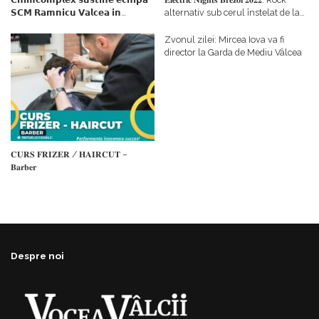
𝗦𝗖𝗠 𝗥𝗮𝗺𝗻𝗶𝗰𝘂 𝗩𝗮𝗹𝗰𝗲𝗮 𝗶𝗻
alternativ sub cerul înstelat de la
𝗰𝗮𝗹𝗶𝘁𝗮𝘁𝗲 𝗱𝗲 𝗽𝗮𝗿𝘁𝗲𝗻𝗲𝗿
#𝐁𝐫𝐞𝐳𝐨𝐢𝐮𝐥𝐋𝐮𝐦𝐢𝐢
𝗳𝗶𝗻𝗮𝗻𝘁𝗮𝘁𝗼𝗿
Zvonul zilei: Mircea Iova va fi
director la Garda de Mediu Vâlcea
𝐂𝐔𝐑𝐒 𝐅𝐑𝐈𝐙𝐄𝐑 / 𝐇𝐀𝐈𝐑𝐂𝐔𝐓 –
𝐁𝐚𝐫𝐛𝐞𝐫
Despre noi