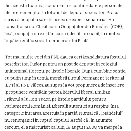
din această toamnă, document ce conține datele personale
ale pretendenților la fotoliul de deputat și senator, Pralăa
scris că ocupația sa este aceea de expert senatorial. Am
consultat și noi Clasificarea Ocupațiilor din România (COR),
însă , ocupația nu existănică ieri, decât, probabil, în mintea
împăienjenităa social-democratului Prală.
Tot mai multe voci din PNL dau ca certăcandidatura fostului
pesedist Ion Tudor pentru un post de deputat în colegiul
uninominal Horezu, pe listele liberale. După cum bine se știe,
cu puțin timp în urmă, membrii Biroul Permanent Teritorial
(BPT) al PNL Vâlcea au supus la vot propunerea de înscriere
(propunere venitădin partea liderului liberal Emilian
Frâncu) a lui Ion Tudor, pe listele partidului pentru
Parlamentul României. Liberalii autentici au respins, însă ,
categoric intrarea acestuia în partid. Numai că , „Măndelul”
nu renunțănici în ruptul capului. Astfel că , în anumite
cercuri, el a mărturisit că luni, 18 august 2008, va merge la