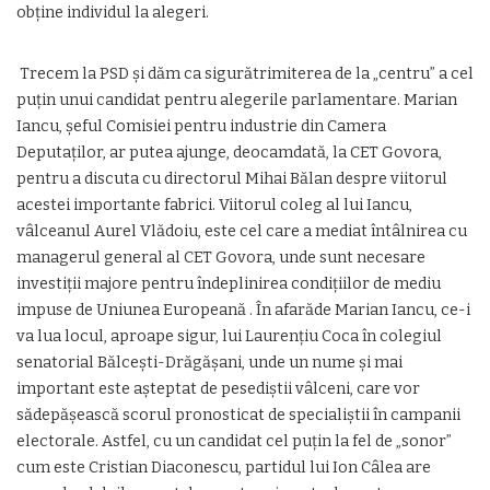
obține individul la alegeri.
Trecem la PSD și dăm ca sigurătrimiterea de la „centru” a cel
puțin unui candidat pentru alegerile parlamentare. Marian
Iancu, șeful Comisiei pentru industrie din Camera
Deputaților, ar putea ajunge, deocamdată, la CET Govora,
pentru a discuta cu directorul Mihai Bălan despre viitorul
acestei importante fabrici. Viitorul coleg al lui Iancu,
vâlceanul Aurel Vlădoiu, este cel care a mediat întâlnirea cu
managerul general al CET Govora, unde sunt necesare
investiții majore pentru îndeplinirea condițiilor de mediu
impuse de Uniunea Europeană . În afarăde Marian Iancu, ce-i
va lua locul, aproape sigur, lui Laurențiu Coca în colegiul
senatorial Bălcești-Drăgășani, unde un nume și mai
important este așteptat de pesediștii vâlceni, care vor
sădepășească scorul pronosticat de specialiștii în campanii
electorale. Astfel, cu un candidat cel puțin la fel de „sonor”
cum este Cristian Diaconescu, partidul lui Ion Câlea are