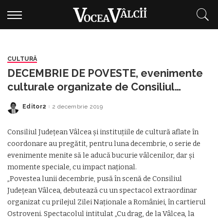
CULTURĂ
DECEMBRIE DE POVESTE, evenimente
culturale organizate de Consiliul
Județean Vâlcea
Editor2
2 decembrie 2019
Posted
by
Consiliul Județean Vâlcea și instituțiile de cultură aflate în
coordonare au pregătit, pentru luna decembrie, o serie de
evenimente menite să le aducă bucurie vâlcenilor, dar și
momente speciale, cu impact național.
„Povestea lunii decembrie, pusă în scenă de Consiliul
Județean Vâlcea, debutează cu un spectacol extraordinar
organizat cu prilejul Zilei Naționale a României, în cartierul
Ostroveni. Spectacolul intitulat „Cu drag, de la Vâlcea, la