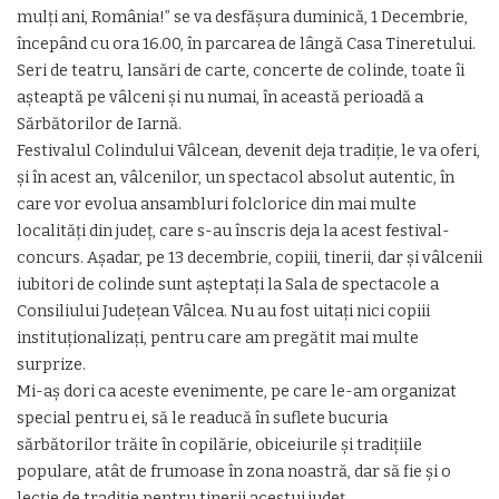
mulți ani, România!” se va desfășura duminică, 1 Decembrie,
începând cu ora 16.00, în parcarea de lângă Casa Tineretului.
Seri de teatru, lansări de carte, concerte de colinde, toate îi
așteaptă pe vâlceni și nu numai, în această perioadă a
Sărbătorilor de Iarnă.
Festivalul Colindului Vâlcean, devenit deja tradiție, le va oferi,
și în acest an, vâlcenilor, un spectacol absolut autentic, în
care vor evolua ansambluri folclorice din mai multe
localități din județ, care s-au înscris deja la acest festival-
concurs. Așadar, pe 13 decembrie, copiii, tinerii, dar și vâlcenii
iubitori de colinde sunt așteptați la Sala de spectacole a
Consiliului Județean Vâlcea. Nu au fost uitați nici copiii
instituționalizați, pentru care am pregătit mai multe
surprize.
Mi-aș dori ca aceste evenimente, pe care le-am organizat
special pentru ei, să le readucă în suflete bucuria
sărbătorilor trăite în copilărie, obiceiurile și tradițiile
populare, atât de frumoase în zona noastră, dar să fie și o
lecție de tradiție pentru tinerii acestui județ.