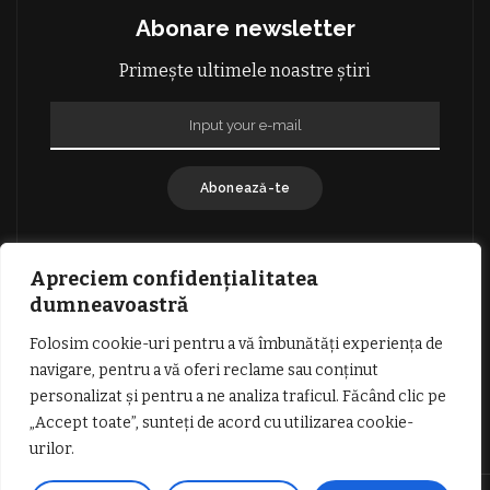
Abonare newsletter
Primește ultimele noastre știri
Abonează-te
Apreciem confidențialitatea
dumneavoastră
Folosim cookie-uri pentru a vă îmbunătăți experiența de
GDPR: POLITICA DE CONFIDENȚIALITATE
navigare, pentru a vă oferi reclame sau conținut
TERMENI SI CONDITII DE UTILIZARE
personalizat și pentru a ne analiza traficul. Făcând clic pe
INFORMATII DESPRE COOKIES
DESPRE NOI
„Accept toate”, sunteți de acord cu utilizarea cookie-
PUBLICITATE
urilor.