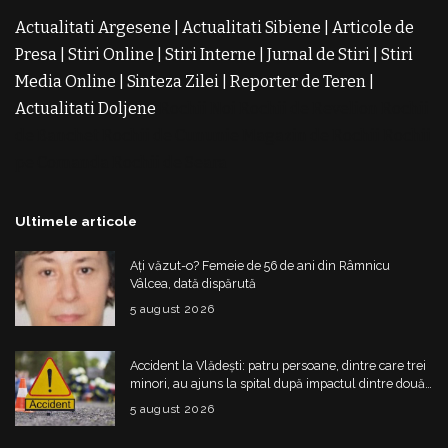
Actualitati Argesene
|
Actualitati Sibiene
|
Articole de
Presa
|
Stiri Online
|
Stiri Interne
|
Jurnal de Stiri
|
Stiri
Media Online
|
Sinteza Zilei
|
Reporter de Teren
|
Actualitati Doljene
Rochii Noi
Rochii de Revelion
Rochii
de Banchet
Rochii de Cununie
Magazin de Rochii
Rochii
pe Comanda
Rochii de Seara
Ultimele articole
Ați văzut-o? Femeie de 56 de ani din Râmnicu
Vâlcea, dată dispărută
5 august 2026
Accident la Vlădești: patru persoane, dintre care trei
minori, au ajuns la spital după impactul dintre două
mașini
5 august 2026