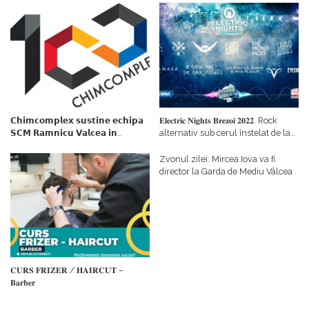
𝗖𝗵𝗶𝗺𝗰𝗼𝗺𝗽𝗹𝗲𝘅 𝘀𝘂𝘀𝘁𝗶𝗻𝗲 𝗲𝗰𝗵𝗶𝗽𝗮
𝐄𝐥𝐞𝐜𝐭𝐫𝐢𝐜 𝐍𝐢𝐠𝐡𝐭𝐬 𝐁𝐫𝐞𝐳𝐨𝐢 𝟐𝟎𝟐𝟐. Rock
𝗦𝗖𝗠 𝗥𝗮𝗺𝗻𝗶𝗰𝘂 𝗩𝗮𝗹𝗰𝗲𝗮 𝗶𝗻
alternativ sub cerul înstelat de la
𝗰𝗮𝗹𝗶𝘁𝗮𝘁𝗲 𝗱𝗲 𝗽𝗮𝗿𝘁𝗲𝗻𝗲𝗿
#𝐁𝐫𝐞𝐳𝐨𝐢𝐮𝐥𝐋𝐮𝐦𝐢𝐢
𝗳𝗶𝗻𝗮𝗻𝘁𝗮𝘁𝗼𝗿
Zvonul zilei: Mircea Iova va fi
director la Garda de Mediu Vâlcea
𝐂𝐔𝐑𝐒 𝐅𝐑𝐈𝐙𝐄𝐑 / 𝐇𝐀𝐈𝐑𝐂𝐔𝐓 –
𝐁𝐚𝐫𝐛𝐞𝐫