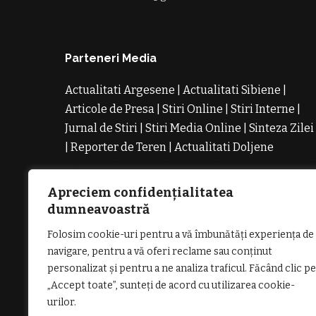
Parteneri Media
Actualitati Argesene
|
Actualitati Sibiene
|
Articole de Presa
|
Stiri Online
|
Stiri Interne
|
Jurnal de Stiri
|
Stiri Media Online
|
Sinteza Zilei
|
Reporter de Teren
|
Actualitati Doljene
Rochii
Noi
Rochii de Revelion
Rochii de Banchet
Rochi
de Cununie
Magazin de Rochii
Rochii pe
Apreciem confidențialitatea
Comanda
Rochii de Seara
dumneavoastră
Folosim cookie-uri pentru a vă îmbunătăți experiența de
navigare, pentru a vă oferi reclame sau conținut
personalizat și pentru a ne analiza traficul. Făcând clic pe
„Accept toate”, sunteți de acord cu utilizarea cookie-
GDPR: POLITICA DE CONFIDENȚIALI
urilor.