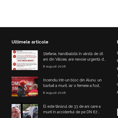
Ultimele articole
Ștefania, handbalistă în vârstă de 16
ani din Vâlcea, are nevoie urgentă de
sânge. Apel pentru donatori cu
8 august 2026
grupa AB IV negativ
Incendiu într-un bloc din Alunu: un
bărbat a murit, iar o femeie a fost
salvată din apartamentul cuprins de
8 august 2026
flăcări
El este tânărul de 33 de ani care a
murit în accidentul de pe DN 67.
Dragoș Mihail lasă în urmă o fetiță