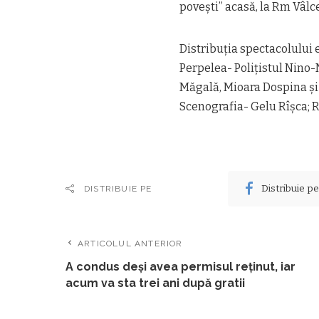
povești” acasă, la Rm Vâlcea
Distribuția spectacolului 
Perpelea- Polițistul Nino-
Măgală, Mioara Dospina și 
Scenografia- Gelu Rîșca; R
Distribuie p
DISTRIBUIE PE
ARTICOLUL ANTERIOR
A condus deși avea permisul reținut, iar
acum va sta trei ani după gratii