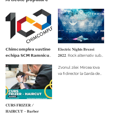
𝗖𝗵𝗶𝗺𝗰𝗼𝗺𝗽𝗹𝗲𝘅 𝘀𝘂𝘀𝘁𝗶𝗻𝗲
𝐄𝐥𝐞𝐜𝐭𝐫𝐢𝐜 𝐍𝐢𝐠𝐡𝐭𝐬 𝐁𝐫𝐞𝐳𝐨𝐢
𝗲𝗰𝗵𝗶𝗽𝗮 𝗦𝗖𝗠 𝗥𝗮𝗺𝗻𝗶𝗰𝘂
𝟐𝟎𝟐𝟐. Rock alternativ sub
𝗩𝗮𝗹𝗰𝗲𝗮 𝗶𝗻 𝗰𝗮𝗹𝗶𝘁𝗮𝘁𝗲 𝗱𝗲
cerul înstelat de la
Zvonul zilei: Mircea Iova
𝗽𝗮𝗿𝘁𝗲𝗻𝗲𝗿 𝗳𝗶𝗻𝗮𝗻𝘁𝗮𝘁𝗼𝗿
#𝐁𝐫𝐞𝐳𝐨𝐢𝐮𝐥𝐋𝐮𝐦𝐢𝐢
va fi director la Garda de
Mediu Vâlcea
𝐂𝐔𝐑𝐒 𝐅𝐑𝐈𝐙𝐄𝐑 /
𝐇𝐀𝐈𝐑𝐂𝐔𝐓 – 𝐁𝐚𝐫𝐛𝐞𝐫