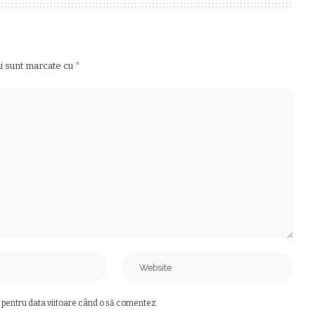
ii sunt marcate cu
*
 pentru data viitoare când o să comentez.