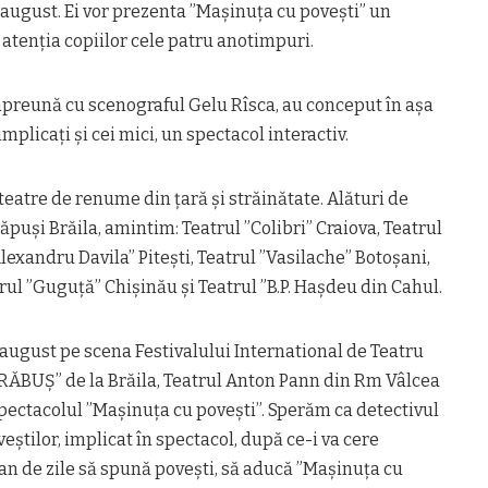
2 august. Ei vor prezenta ”Mașinuța cu povești” un
 atenția copiilor cele patru anotimpuri.
împreună cu scenograful Gelu Rîsca, au conceput în așa
implicați și cei mici, un spectacol interactiv.
 teatre de renume din țară și străinătate. Alături de
ăpuși Brăila, amintim: Teatrul ”Colibri” Craiova, Teatrul
lexandru Davila” Pitești, Teatrul ”Vasilache” Botoșani,
rul ”Guguță” Chișinău și Teatrul ”B.P. Hașdeu din Cahul.
2 august pe scena Festivalului International de Teatru
ĂRĂBUȘ” de la Brăila, Teatrul Anton Pann din Rm Vâlcea
spectacolul ”Mașinuța cu povești”. Sperăm ca detectivul
veștilor, implicat în spectacol, după ce-i va cere
an de zile să spună povești, să aducă ”Mașinuța cu