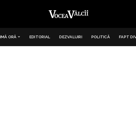
IMĂ ORĂ
EDITORIAL
DEZVALUIRI
POLITICĂ
FAPT DI