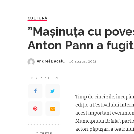
CULTURĂ
”Mașinuța cu poveș
Anton Pann a fugit 
Internațional de Te
Andrei Bacalu
10 august 2021
Posted
by
tineret ”CĂRĂBUȘ”
DISTRIBUIE PE
Timp de cinci zile, începân
ediție a Festivalului Inte
acest important eveniment,
Municipiului Brăila”, part
actori păpușari a teatrului
CITEȘTE