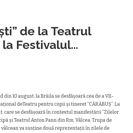
ti” de la Teatrul
la Festivalul
atru pentru copii și
 Brăila
d din 10 august, la Brăila se desfășoară cea de a VII–
rnațional deTeatru pentru copii și tineret ”CĂRĂBUȘ”. La
 care se desfășoară în contextul manifestării ”Zilelor
icipă și Teatrul Anton Pann din Rm. Vâlcea. Trupa de
 vâlcean va susține două reprezentații în zilele de