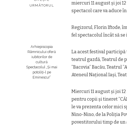
miercuri 11 august și joi 1
URMĂTORUL
spectacol care va aduce în
Regizorul, Florin Iftode, 
fel spectacolul încât să se 
Arhiepiscopia
La acest festival participă
Râmnicului oferă
iubitorilor de
teatrul gazdă, Teatrul de p
cultură
”Bacovia” Bacău, Teatrul ”A
Spectacolul „Și mai
potoliți-l pe
Ateneul Național Iași, Teat
Eminescu!”
Miercuri 11 august și joi 1
pentru copii și tineret ”C
le va prezenta celor mici 
Nino-Nino, de la Poliția Po
povestitorului timp de un 