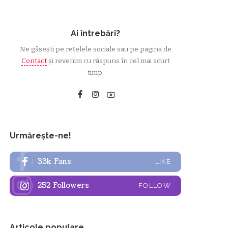
Ai întrebări?
Ne găsești pe rețelele sociale sau pe pagina de
Contact
și revenim cu răspuns în cel mai scurt
timp.
Urmărește-ne!
33k
Fans
LIKE
252
Followers
FOLLOW
Articole populare