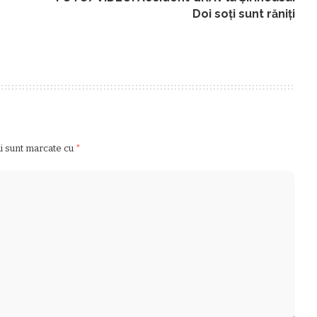
Doi soți sunt răniți
ii sunt marcate cu
*