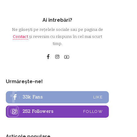
Ai întrebări?
Ne găsești pe rețelele sociale sau pe pagina de
Contact
și revenim cu răspuns în cel mai scurt
timp.
Urmărește-ne!
33k
Fans
LIKE
252
Followers
FOLLOW
Articole populare