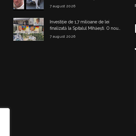
Dragoș Mihail lasă în urmă o fetiță
7 august 2026
Investiție de 1,7 milioane de lei
finalizată la Spitalul Mihăești. O nouă
clădire medico-administrativă a fost
7 august 2026
construită
i