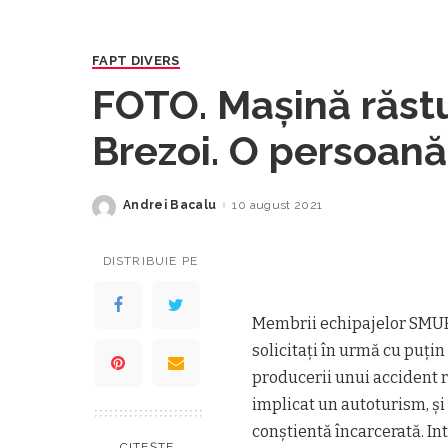
FAPT DIVERS
FOTO. Mașină răstu
Brezoi. O persoană
Andrei Bacalu
10 august 2021
Posted
by
DISTRIBUIE PE
Membrii echipajelor SMURD
solicitați în urmă cu puți
producerii unui accident ru
implicat un autoturism, și
conștientă încarcerată. Int
CITEȘTE