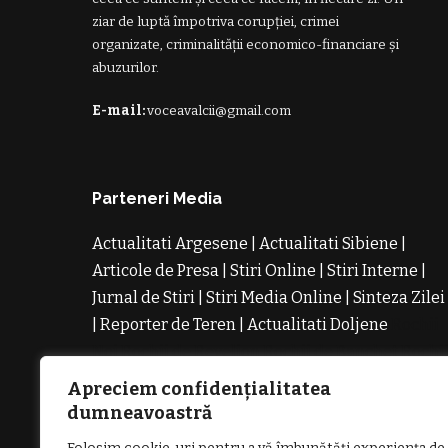
ziar de luptă împotriva corupției, crimei
organizate, criminalității economico-financiare și
abuzurilor.
E-mail:
voceavalcii@gmail.com
Parteneri Media
Actualitati Argesene
|
Actualitati Sibiene
|
Articole de Presa
|
Stiri Online
|
Stiri Interne
|
Jurnal de Stiri
|
Stiri Media Online
|
Sinteza Zilei
|
Reporter de Teren
|
Actualitati Doljene
Rochii
Noi
Rochii de Revelion
Rochii de Banchet
Rochi
de Cununie
Magazin de Rochii
Rochii pe
Apreciem confidențialitatea
Comanda
Rochii de Seara
dumneavoastră