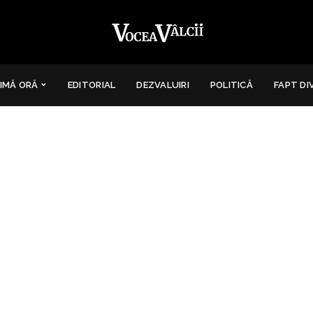
IMĂ ORĂ
EDITORIAL
DEZVALUIRI
POLITICĂ
FAPT DI