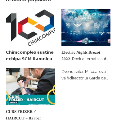
𝗖𝗵𝗶𝗺𝗰𝗼𝗺𝗽𝗹𝗲𝘅 𝘀𝘂𝘀𝘁𝗶𝗻𝗲
𝐄𝐥𝐞𝐜𝐭𝐫𝐢𝐜 𝐍𝐢𝐠𝐡𝐭𝐬 𝐁𝐫𝐞𝐳𝐨𝐢
𝗲𝗰𝗵𝗶𝗽𝗮 𝗦𝗖𝗠 𝗥𝗮𝗺𝗻𝗶𝗰𝘂
𝟐𝟎𝟐𝟐. Rock alternativ sub
𝗩𝗮𝗹𝗰𝗲𝗮 𝗶𝗻 𝗰𝗮𝗹𝗶𝘁𝗮𝘁𝗲 𝗱𝗲
cerul înstelat de la
Zvonul zilei: Mircea Iova
𝗽𝗮𝗿𝘁𝗲𝗻𝗲𝗿 𝗳𝗶𝗻𝗮𝗻𝘁𝗮𝘁𝗼𝗿
#𝐁𝐫𝐞𝐳𝐨𝐢𝐮𝐥𝐋𝐮𝐦𝐢𝐢
va fi director la Garda de
Mediu Vâlcea
𝐂𝐔𝐑𝐒 𝐅𝐑𝐈𝐙𝐄𝐑 /
𝐇𝐀𝐈𝐑𝐂𝐔𝐓 – 𝐁𝐚𝐫𝐛𝐞𝐫