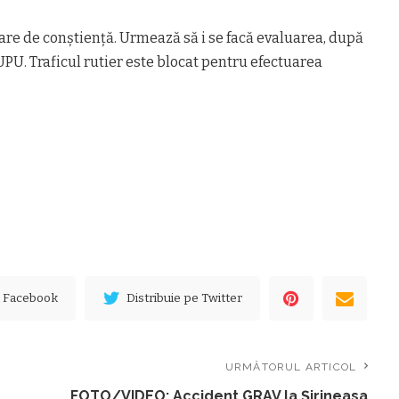
stare de conștiență. Urmează să i se facă evaluarea, după
 UPU. Traficul rutier este blocat pentru efectuarea
e Facebook
Distribuie pe Twitter
URMĂTORUL ARTICOL
FOTO/VIDEO: Accident GRAV la Șirineasa.