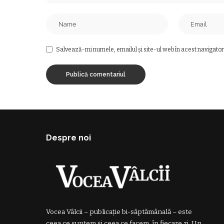
Salvează-mi numele, emailul și site-ul web în acest navigator
Despre noi
Vocea Vâlcii – publicație bi-săptămânală – este
ceea ce suntem și ceea ce facem, în fiecare zi. Un