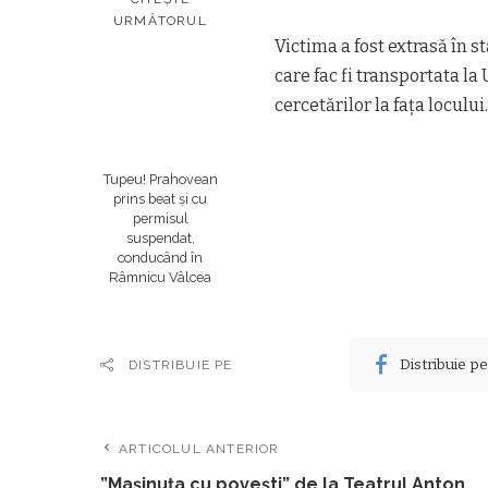
URMĂTORUL
Victima a fost extrasă în 
care fac fi transportata la
cercetărilor la fața locului.
Tupeu! Prahovean
prins beat și cu
permisul
suspendat,
conducând în
Râmnicu Vâlcea
Distribuie p
DISTRIBUIE PE
ARTICOLUL ANTERIOR
”Mașinuța cu povești” de la Teatrul Anton