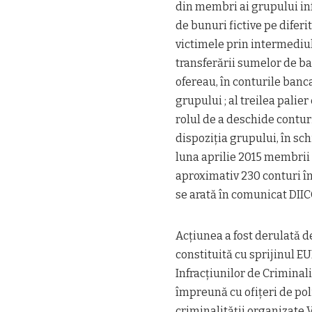
din membri ai grupului inf
de bunuri fictive pe diferi
victimele prin intermediul
transferării sumelor de ba
ofereau, în conturile banca
grupului ; al treilea palie
rolul de a deschide contur
dispoziţia grupului, în sc
luna aprilie 2015 membrii 
aproximativ 230 conturi în
se arată în comunicat DIIC
Acţiunea a fost derulată
constituită cu sprijinul E
Infracţiunilor de Criminali
împreună cu ofiţeri de pol
criminalităţii organizate Vâ