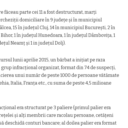
e făceau parte cei 11 a fost destructurat, marţi
rcheziţii domiciliare în 9 judeţe şi în municipiul
lcea, 15 în judeţul Cluj, 14 în municipiul Bucureşti, 2 în
 Bihor, 1 în judeţul Hunedoara, 1 în judeţul Dâmboviţa, 1
deţul Neamţ şi 1 in judeţul Dolj).
cursul lunii aprilie 2015, un bărbat a iniţiat pe raza
grup infracţional organizat, format din 74 de suspecţi,
dicierea unui număr de peste 1000 de persoane vătămate
ia, Italia, Franţa etc., cu suma de peste 4,5 milioane
acţional era structurat pe 3 paliere (primul palier era
eţelei şi alţi membrii care racolau persoane, cetăţeni
 să deschidă conturi bancare; al doilea palier era format