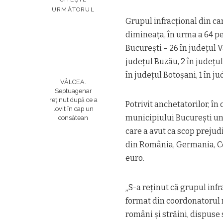
URMĂTORUL
Grupul infracţional din car
dimineaţa, în urma a 64 pe
Bucureşti – 26 în judeţul Vâ
judeţul Buzău, 2 în judeţul
în judeţul Botoşani, 1 în ju
VÂLCEA.
Septuagenar
reținut după ce a
Potrivit anchetatorilor, în 
lovit în cap un
municipiului Bucureşti un 
consătean
care a avut ca scop preju
din România, Germania, Ceh
euro.
„S-a reţinut că grupul infr
format din coordonatorul r
români şi străini, dispuse