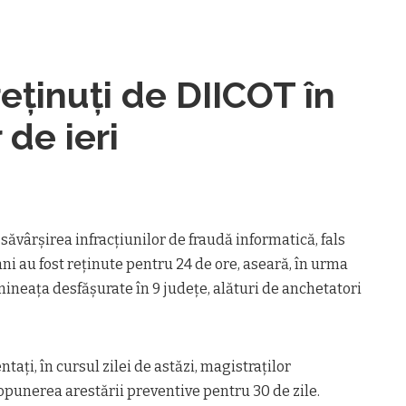
reţinuţi de DIICOT în
 de ieri
săvârşirea infracţiunilor de fraudă informatică, fals
ni au fost reţinute pentru 24 de ore, aseară, în urma
mineaţa desfăşurate în 9 judeţe, alături de anchetatori
taţi, în cursul zilei de astăzi, magistraţilor
opunerea arestării preventive pentru 30 de zile.