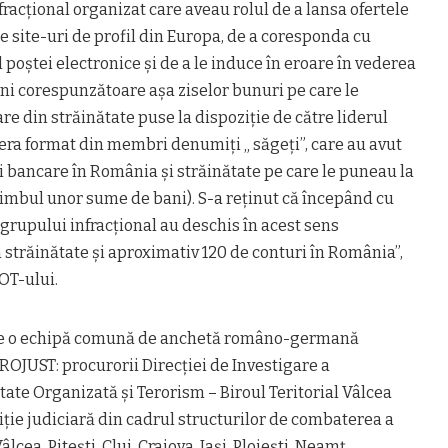
racţional organizat care aveau rolul de a lansa ofertele
te site-uri de profil din Europa, de a coresponda cu
 poştei electronice şi de a le induce în eroare în vederea
ni corespunzătoare aşa ziselor bunuri pe care le
re din străinătate puse la dispoziţie de către liderul
r era format din membri denumiţi „ săgeţi”, care au avut
i bancare în România şi străinătate pe care le puneau la
himbul unor sume de bani). S-a reţinut că începând cu
grupului infracţional au deschis în acest sens
 străinătate şi aproximativ 120 de conturi în România”,
OT-ului.
 de o echipă comună de anchetă româno-germană
UROJUST: procurorii Direcţiei de Investigare a
tate Organizată şi Terorism – Biroul Teritorial Vâlcea
iţie judiciară din cadrul structurilor de combaterea a
lcea, Piteşti, Cluj, Craiova, Iaşi, Ploieşti, Neamţ,