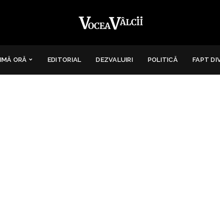
IMĂ ORĂ
EDITORIAL
DEZVALUIRI
POLITICĂ
FAPT DI