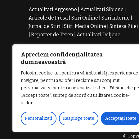
Actualitati Argesene
|
Actualitati Sibiene
|
Articole de Presa
|
Stiri Online
|
Stiri Interne
|
Jurnal de Stiri
|
Stiri Media Online
|
Sinteza Zilei
|
Reporter de Teren
|
Actualitati Doljene
Rochii
Noi
Rochii de Revelion
Rochii de Banchet
Rochi
de Cununie
Magazin de Rochii
Rochii pe
Apreciem confidențialitatea
Comanda
Rochii de Seara
dumneavoastră
Folosim cookie-uri pentru a vă îmbunătăți experiența de
navigare, pentru a vă oferi reclame sau conținut
personalizat și pentru a ne analiza traficul. Făcând clic pe
„Accept toate”, sunteți de acord cu utilizarea cookie-
GDPR: POLITICA DE CONFIDENȚIALI
urilor.
Personalizați
Respinge toate
Acceptați toate
© Copyri