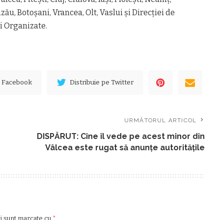
u, Botoşani, Vrancea, Olt, Vaslui şi Direcţiei de
i Organizate.
e Facebook
Distribuie pe Twitter
URMĂTORUL ARTICOL
DISPĂRUT: Cine îl vede pe acest minor din
Vâlcea este rugat să anunțe autoritățile
ii sunt marcate cu
*