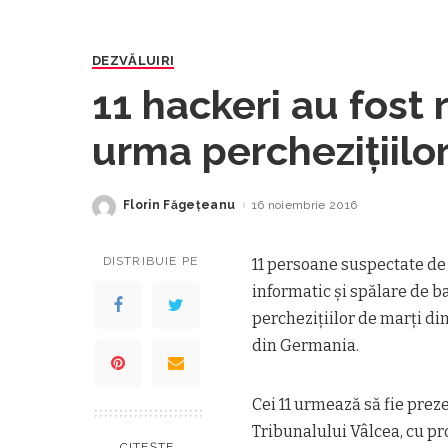
DEZVĂLUIRI
11 hackeri au fost 
urma perchezițiilor
Florin Făgeţeanu
16 noiembrie 2016
Posted
by
DISTRIBUIE PE
11 persoane suspectate de 
informatic şi spălare de ba
percheziţiilor de marţi di
din Germania.
Cei 11 urmează să fie prezen
Tribunalului Vâlcea, cu pr
CITEȘTE