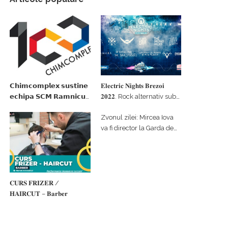
𝗖𝗵𝗶𝗺𝗰𝗼𝗺𝗽𝗹𝗲𝘅 𝘀𝘂𝘀𝘁𝗶𝗻𝗲
𝐄𝐥𝐞𝐜𝐭𝐫𝐢𝐜 𝐍𝐢𝐠𝐡𝐭𝐬 𝐁𝐫𝐞𝐳𝐨𝐢
𝗲𝗰𝗵𝗶𝗽𝗮 𝗦𝗖𝗠 𝗥𝗮𝗺𝗻𝗶𝗰𝘂
𝟐𝟎𝟐𝟐. Rock alternativ sub
𝗩𝗮𝗹𝗰𝗲𝗮 𝗶𝗻 𝗰𝗮𝗹𝗶𝘁𝗮𝘁𝗲 𝗱𝗲
cerul înstelat de la
Zvonul zilei: Mircea Iova
𝗽𝗮𝗿𝘁𝗲𝗻𝗲𝗿 𝗳𝗶𝗻𝗮𝗻𝘁𝗮𝘁𝗼𝗿
#𝐁𝐫𝐞𝐳𝐨𝐢𝐮𝐥𝐋𝐮𝐦𝐢𝐢
va fi director la Garda de
Mediu Vâlcea
𝐂𝐔𝐑𝐒 𝐅𝐑𝐈𝐙𝐄𝐑 /
𝐇𝐀𝐈𝐑𝐂𝐔𝐓 – 𝐁𝐚𝐫𝐛𝐞𝐫