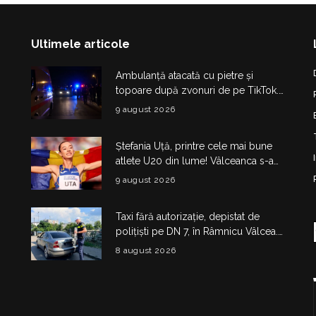
Ultimele articole
Ambulanță atacată cu pietre și
topoare după zvonuri de pe TikTok.
Trei tineri au fost reținuți
9 august 2026
Ștefania Uță, printre cele mai bune
atlete U20 din lume! Vâlceanca s-a
calificat în finala de la Eugene
9 august 2026
Taxi fără autorizație, depistat de
polițiști pe DN 7, în Râmnicu Vâlcea.
Șoferul a rămas fără plăcuțe timp de
8 august 2026
6 luni