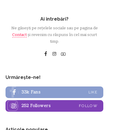
Ai întrebări?
Ne găsești pe rețelele sociale sau pe pagina de
Contact
și revenim cu răspuns în cel mai scurt
timp.
Urmărește-ne!
33k
Fans
LIKE
252
Followers
FOLLOW
Articole populare