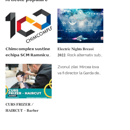
𝗖𝗵𝗶𝗺𝗰𝗼𝗺𝗽𝗹𝗲𝘅 𝘀𝘂𝘀𝘁𝗶𝗻𝗲
𝐄𝐥𝐞𝐜𝐭𝐫𝐢𝐜 𝐍𝐢𝐠𝐡𝐭𝐬 𝐁𝐫𝐞𝐳𝐨𝐢
𝗲𝗰𝗵𝗶𝗽𝗮 𝗦𝗖𝗠 𝗥𝗮𝗺𝗻𝗶𝗰𝘂
𝟐𝟎𝟐𝟐. Rock alternativ sub
𝗩𝗮𝗹𝗰𝗲𝗮 𝗶𝗻 𝗰𝗮𝗹𝗶𝘁𝗮𝘁𝗲 𝗱𝗲
cerul înstelat de la
Zvonul zilei: Mircea Iova
𝗽𝗮𝗿𝘁𝗲𝗻𝗲𝗿 𝗳𝗶𝗻𝗮𝗻𝘁𝗮𝘁𝗼𝗿
#𝐁𝐫𝐞𝐳𝐨𝐢𝐮𝐥𝐋𝐮𝐦𝐢𝐢
va fi director la Garda de
Mediu Vâlcea
𝐂𝐔𝐑𝐒 𝐅𝐑𝐈𝐙𝐄𝐑 /
𝐇𝐀𝐈𝐑𝐂𝐔𝐓 – 𝐁𝐚𝐫𝐛𝐞𝐫