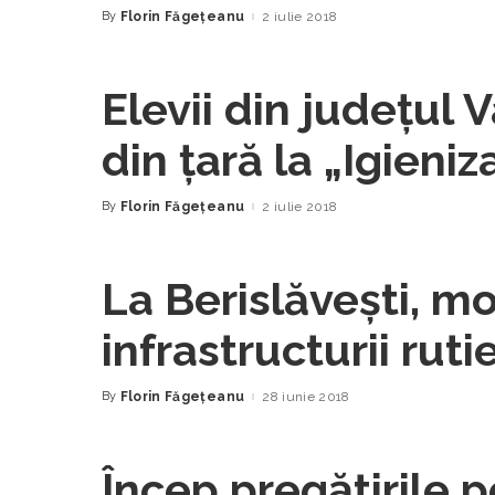
By
Florin Făgeţeanu
2 iulie 2018
Posted
by
Elevii din județul 
din țară la „Igieniz
Concursului Națio
By
Florin Făgeţeanu
2 iulie 2018
Posted
by
La Berislăveşti, m
infrastructurii rutie
dreaptă
By
Florin Făgeţeanu
28 iunie 2018
Posted
by
Încep pregătirile 