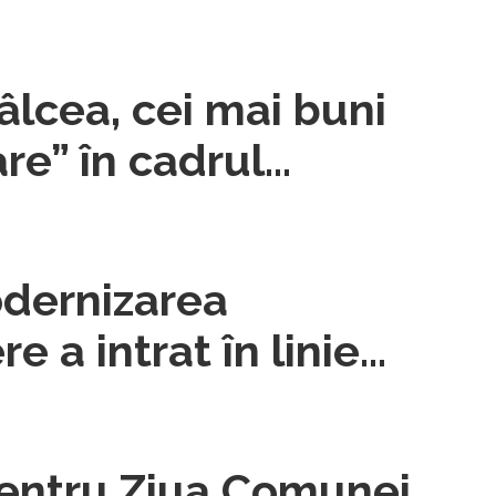
Vâlcea, cei mai buni
are” în cadrul
nal ecOprovocarea
odernizarea
re a intrat în linie
pentru Ziua Comunei