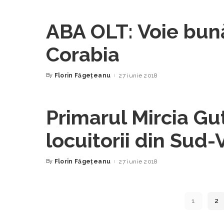
ABA OLT: Voie bună
Corabia
By
Florin Făgeţeanu
27 iunie 2018
Posted
by
Primarul Mircia Gut
locuitorii din Sud
By
Florin Făgeţeanu
27 iunie 2018
Posted
by
1
2