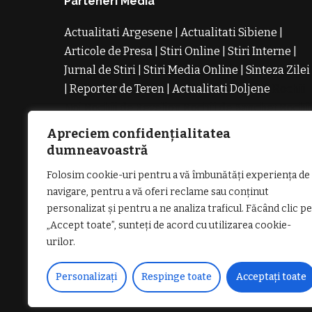
Parteneri Media
Actualitati Argesene
|
Actualitati Sibiene
|
Articole de Presa
|
Stiri Online
|
Stiri Interne
|
Jurnal de Stiri
|
Stiri Media Online
|
Sinteza Zilei
|
Reporter de Teren
|
Actualitati Doljene
Rochii
Noi
Rochii de Revelion
Rochii de Banchet
Rochi
de Cununie
Magazin de Rochii
Rochii pe
Apreciem confidențialitatea
Comanda
Rochii de Seara
dumneavoastră
Folosim cookie-uri pentru a vă îmbunătăți experiența de
navigare, pentru a vă oferi reclame sau conținut
personalizat și pentru a ne analiza traficul. Făcând clic pe
„Accept toate”, sunteți de acord cu utilizarea cookie-
GDPR: POLITICA DE CONFIDENȚIALI
urilor.
Personalizați
Respinge toate
Acceptați toate