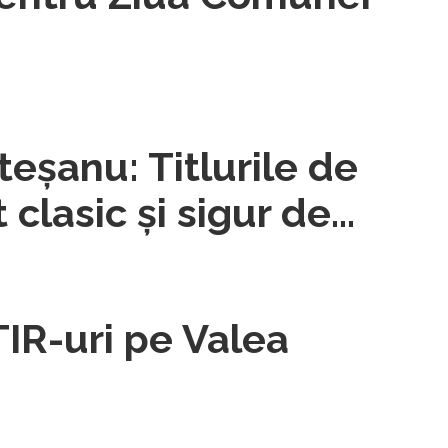
eşanu: Titlurile de
 clasic şi sigur de
 persoanele fizice
IR-uri pe Valea