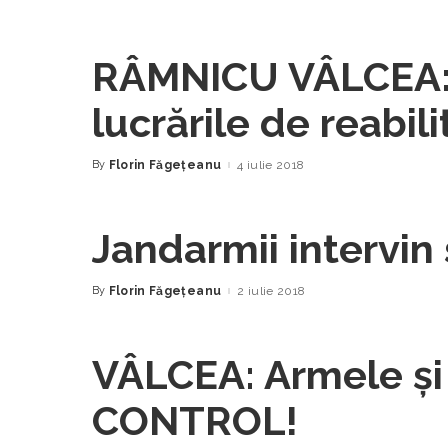
RÂMNICU VÂLCEA: A
lucrările de reabil
Revoluţiei
By
Florin Făgeţeanu
4 iulie 2018
Posted
by
Jandarmii intervin ş
By
Florin Făgeţeanu
2 iulie 2018
Posted
by
VÂLCEA: Armele şi 
CONTROL!