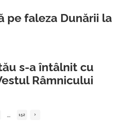
 pe faleza Dunării la
ău s-a întâlnit cu
-Vestul Râmnicului
…
152