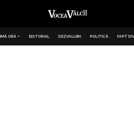
IMĂ ORĂ
EDITORIAL
DEZVALUIRI
POLITICĂ
FAPT DI