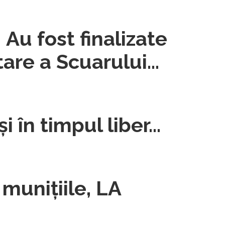
u fost finalizate
itare a Scuarului
i în timpul liber…
muniţiile, LA