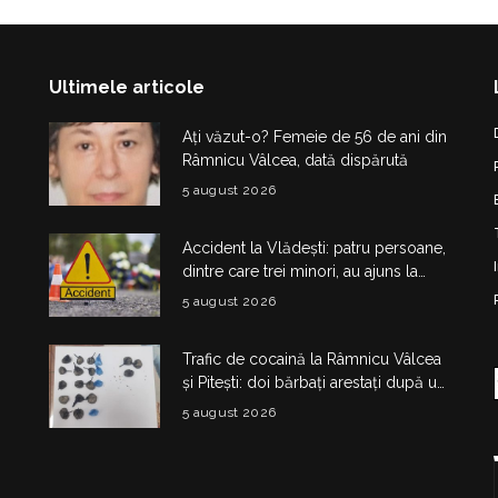
Ultimele articole
Ați văzut-o? Femeie de 56 de ani din
Râmnicu Vâlcea, dată dispărută
5 august 2026
Accident la Vlădești: patru persoane,
dintre care trei minori, au ajuns la
spital după impactul dintre două
5 august 2026
mașini
Trafic de cocaină la Râmnicu Vâlcea
și Pitești: doi bărbați arestați după un
flagrant
5 august 2026