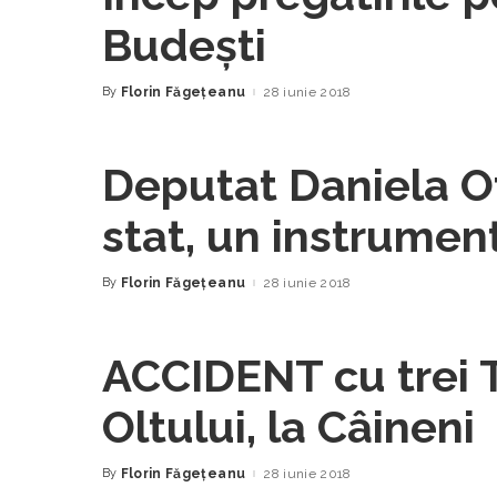
Budeşti
By
Florin Făgeţeanu
28 iunie 2018
Posted
by
Deputat Daniela Ot
stat, un instrument
economisire pentru
By
Florin Făgeţeanu
28 iunie 2018
Posted
by
ACCIDENT cu trei T
Oltului, la Câineni
By
Florin Făgeţeanu
28 iunie 2018
Posted
by