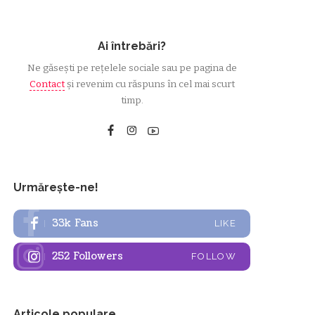
Ai întrebări?
Ne găsești pe rețelele sociale sau pe pagina de
Contact
și revenim cu răspuns în cel mai scurt
timp.
Urmărește-ne!
33k
Fans
LIKE
252
Followers
FOLLOW
Articole populare