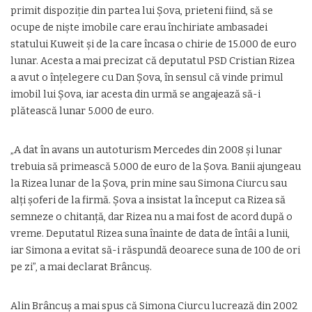
primit dispoziţie din partea lui Şova, prieteni fiind, să se
ocupe de nişte imobile care erau închiriate ambasadei
statului Kuweit şi de la care încasa o chirie de 15.000 de euro
lunar. Acesta a mai precizat că deputatul PSD Cristian Rizea
a avut o înţelegere cu Dan Şova, în sensul că vinde primul
imobil lui Şova, iar acesta din urmă se angajează să-i
plătească lunar 5.000 de euro.
„A dat în avans un autoturism Mercedes din 2008 şi lunar
trebuia să primească 5.000 de euro de la Şova. Banii ajungeau
la Rizea lunar de la Şova, prin mine sau Simona Ciurcu sau
alţi şoferi de la firmă. Şova a insistat la început ca Rizea să
semneze o chitanţă, dar Rizea nu a mai fost de acord după o
vreme. Deputatul Rizea suna înainte de data de întâi a lunii,
iar Simona a evitat să-i răspundă deoarece suna de 100 de ori
pe zi”, a mai declarat Brâncuș.
Alin Brâncuș a mai spus că Simona Ciurcu lucrează din 2002