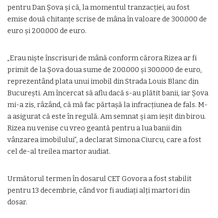
pentru Dan Şova şi că, la momentul tranzacţiei, au fost
emise două chitanţe scrise de mâna în valoare de 300.000 de
euro şi 200.000 de euro.
„Erau nişte înscrisuri de mână conform cărora Rizea ar fi
primit de la Şova doua sume de 200.000 şi 300.000 de euro,
reprezentând plata unui imobil din Strada Louis Blanc din
Bucureşti. Am încercat să aflu dacă s-au plătit banii, iar Şova
mi-a zis, râzând, că mă fac părtaşă la infracţiunea de fals. M-
a asigurat că este în regulă. Am semnat şi am ieşit din birou.
Rizea nu venise cu vreo geantă pentru a lua banii din
vânzarea imobilului”, a declarat Simona Ciurcu, care a fost
cel de-al treilea martor audiat.
Următorul termen în dosarul CET Govora a fost stabilit
pentru 13 decembrie, când vor fi audiați alți martori din
dosar.