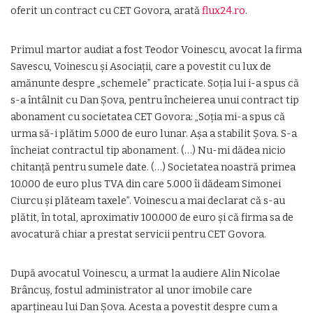
oferit un contract cu CET Govora, arată
flux24.ro
.
Primul martor audiat a fost Teodor Voinescu, avocat la firma
Savescu, Voinescu și Asociații, care a povestit cu lux de
amănunte despre „schemele” practicate. Soția lui i-a spus că
s-a întâlnit cu Dan Şova, pentru încheierea unui contract tip
abonament cu societatea CET Govora: „Soția mi-a spus că
urma să-i plătim 5.000 de euro lunar. Așa a stabilit Şova. S-a
încheiat contractul tip abonament. (…) Nu-mi dădea nicio
chitanță pentru sumele date. (…) Societatea noastră primea
10.000 de euro plus TVA din care 5.000 îi dădeam Simonei
Ciurcu și plăteam taxele”. Voinescu a mai declarat că s-au
plătit, în total, aproximativ 100.000 de euro şi că firma sa de
avocatură chiar a prestat servicii pentru CET Govora.
După avocatul Voinescu, a urmat la audiere Alin Nicolae
Brâncuș, fostul administrator al unor imobile care
aparţineau lui Dan Şova. Acesta a povestit despre cum a