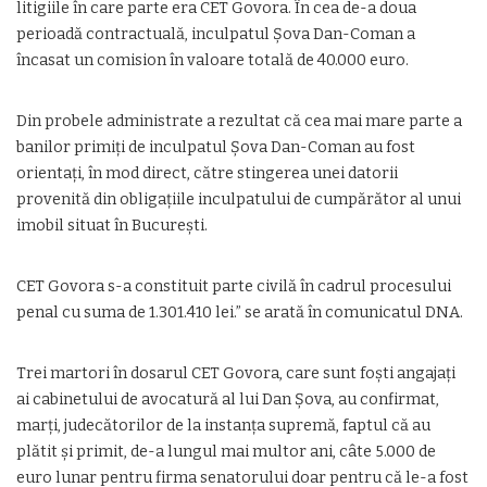
litigiile în care parte era CET Govora. În cea de-a doua
perioadă contractuală, inculpatul Șova Dan-Coman a
încasat un comision în valoare totală de 40.000 euro.
Din probele administrate a rezultat că cea mai mare parte a
banilor primiți de inculpatul Șova Dan-Coman au fost
orientați, în mod direct, către stingerea unei datorii
provenită din obligațiile inculpatului de cumpărător al unui
imobil situat în București.
CET Govora s-a constituit parte civilă în cadrul procesului
penal cu suma de 1.301.410 lei.” se arată în comunicatul DNA.
Trei martori în dosarul CET Govora, care sunt foşti angajaţi
ai cabinetului de avocatură al lui Dan Şova, au confirmat,
marţi, judecătorilor de la instanţa supremă, faptul că au
plătit şi primit, de-a lungul mai multor ani, câte 5.000 de
euro lunar pentru firma senatorului doar pentru că le-a fost