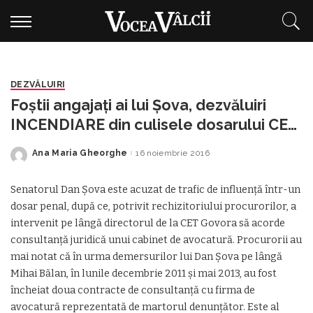
DEZVĂLUIRI
Foştii angajaţi ai lui Şova, dezvăluiri
INCENDIARE din culisele dosarului CET
Govora
Ana Maria Gheorghe
16 noiembrie 2016
Posted
by
Senatorul Dan Șova este acuzat de trafic de influență într-un
dosar penal, după ce, potrivit rechizitoriului procurorilor, a
intervenit pe lângă directorul de la CET Govora să acorde
consultanță juridică unui cabinet de avocatură. Procurorii au
mai notat că în urma demersurilor lui Dan Şova pe lângă
Mihai Bălan, în lunile decembrie 2011 şi mai 2013, au fost
încheiat doua contracte de consultanţă cu firma de
avocatură reprezentată de martorul denunţător. Este al