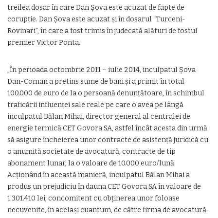
treilea dosar în care Dan Şova este acuzat de fapte de
corupţie. Dan Şova este acuzat şi în dosarul “Turceni-
Rovinari”, în care a fost trimis în judecată alături de fostul
premier Victor Ponta.
„În perioada octombrie 2011 – iulie 2014, inculpatul Șova
Dan-Coman a pretins sume de bani și a primit în total
100.000 de euro de la o persoană denunțătoare, în schimbul
traficării influenței sale reale pe care o avea pe lângă
inculpatul Bălan Mihai, director general al centralei de
energie termică CET Govora SA, astfel încât acesta din urmă
să asigure încheierea unor contracte de asistență juridică cu
o anumită societate de avocatură, contracte de tip
abonament lunar, la o valoare de 10.000 euro/lună.
Acționând în această manieră, inculpatul Bălan Mihai a
produs un prejudiciu în dauna CET Govora SA în valoare de
1.301.410 lei, concomitent cu obținerea unor foloase
necuvenite, în același cuantum, de către firma de avocatură.