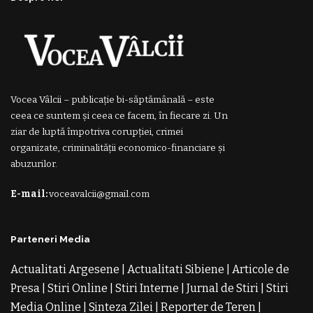
Vocea Vâlcii – publicație bi-săptămânală – este
ceea ce suntem și ceea ce facem, în fiecare zi. Un
ziar de luptă împotriva corupției, crimei
organizate, criminalității economico-financiare și
abuzurilor.
E-mail:
voceavalcii@gmail.com
Parteneri Media
Actualitati Argesene
|
Actualitati Sibiene
|
Articole de
Presa
|
Stiri Online
|
Stiri Interne
|
Jurnal de Stiri
|
Stiri
Media Online
|
Sinteza Zilei
|
Reporter de Teren
|