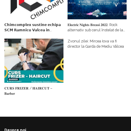
𝗖𝗵𝗶𝗺𝗰𝗼𝗺𝗽𝗹𝗲𝘅 𝘀𝘂𝘀𝘁𝗶𝗻𝗲 𝗲𝗰𝗵𝗶𝗽𝗮
𝐄𝐥𝐞𝐜𝐭𝐫𝐢𝐜 𝐍𝐢𝐠𝐡𝐭𝐬 𝐁𝐫𝐞𝐳𝐨𝐢 𝟐𝟎𝟐𝟐. Rock
𝗦𝗖𝗠 𝗥𝗮𝗺𝗻𝗶𝗰𝘂 𝗩𝗮𝗹𝗰𝗲𝗮 𝗶𝗻
alternativ sub cerul înstelat de la
𝗰𝗮𝗹𝗶𝘁𝗮𝘁𝗲 𝗱𝗲 𝗽𝗮𝗿𝘁𝗲𝗻𝗲𝗿
#𝐁𝐫𝐞𝐳𝐨𝐢𝐮𝐥𝐋𝐮𝐦𝐢𝐢
𝗳𝗶𝗻𝗮𝗻𝘁𝗮𝘁𝗼𝗿
Zvonul zilei: Mircea Iova va fi
director la Garda de Mediu Vâlcea
𝐂𝐔𝐑𝐒 𝐅𝐑𝐈𝐙𝐄𝐑 / 𝐇𝐀𝐈𝐑𝐂𝐔𝐓 –
𝐁𝐚𝐫𝐛𝐞𝐫
Despre noi