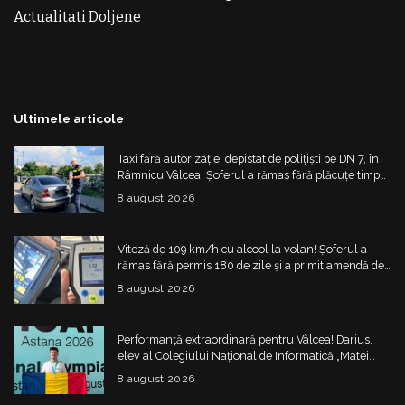
Actualitati Doljene
Rochii Noi
Rochii de Revelion
Rochii
de Banchet
Rochii de Cununie
Magazin de Rochii
Rochii
pe Comanda
Rochii de Seara
Ultimele articole
Taxi fără autorizație, depistat de polițiști pe DN 7, în
Râmnicu Vâlcea. Șoferul a rămas fără plăcuțe timp
de 6 luni
8 august 2026
Viteză de 109 km/h cu alcool la volan! Șoferul a
rămas fără permis 180 de zile și a primit amendă de
4.325 de lei
8 august 2026
Performanță extraordinară pentru Vâlcea! Darius,
elev al Colegiului Național de Informatică „Matei
Basarab”, a cucerit argintul la Olimpiada
8 august 2026
Internațională de Inteligență Artificială