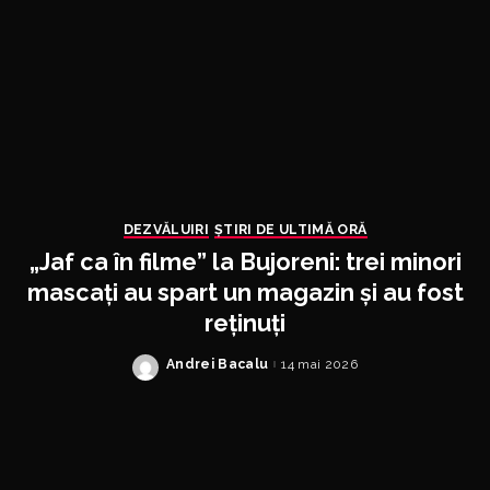
DEZVĂLUIRI
ȘTIRI DE ULTIMĂ ORĂ
„Jaf ca în filme” la Bujoreni: trei minori
mascați au spart un magazin și au fost
reținuți
Andrei Bacalu
14 mai 2026
Posted
by