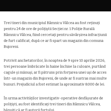
Trei tineri din municipiul Râmnicu Vâlcea au fost reținuți
pentru 24 de ore de polițiștii Secției nr. 1 Poliție Rurală
Râmnicu Vâlcea, fiind cercetați pentru săvârșirea infracțiunii
de furt calificat, după ce ar fi spart un magazin din comuna
Bujoreni.
Potrivit anchetatorilor, în noaptea de 9 spre 10 aprilie 2026,
trei persoane îmbrăcate în haine închise la culoare, purtând
cagule și mănuși, ar fi pătruns prin forțarea unei uși de acces
într-un magazin din Bujoreni, de unde ar fi sustras mai multe
bunuri. Prejudiciul a fost estimat la aproximativ 8.000 de lei.
În urma activităților investigativ-operative desfășurate de
polițiști, au fost identificați trei tineri din Râmnicu Vâlcea,
bănuiți că ar fi autorii furtului.