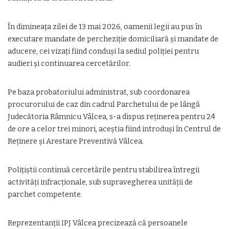
În dimineața zilei de 13 mai 2026, oamenii legii au pus în
executare mandate de percheziție domiciliară și mandate de
aducere, cei vizați fiind conduși la sediul poliției pentru
audieri și continuarea cercetărilor.
Pe baza probatoriului administrat, sub coordonarea
procurorului de caz din cadrul Parchetului de pe lângă
Judecătoria Râmnicu Vâlcea, s-a dispus reținerea pentru 24
de ore a celor trei minori, aceștia fiind introduși în Centrul de
Reținere și Arestare Preventivă Vâlcea.
Polițiștii continuă cercetările pentru stabilirea întregii
activități infracționale, sub supravegherea unității de
parchet competente.
Reprezentanții IPJ Vâlcea precizează că persoanele