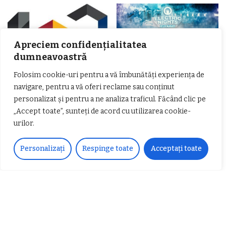
Apreciem confidențialitatea
dumneavoastră
Folosim cookie-uri pentru a vă îmbunătăți experiența de
navigare, pentru a vă oferi reclame sau conținut
𝗖𝗵𝗶𝗺𝗰𝗼𝗺𝗽𝗹𝗲𝘅 𝘀𝘂𝘀𝘁𝗶𝗻𝗲 𝗲𝗰𝗵𝗶𝗽𝗮
𝐄𝐥𝐞𝐜𝐭𝐫𝐢𝐜 𝐍𝐢𝐠𝐡𝐭𝐬 𝐁𝐫𝐞𝐳𝐨𝐢 𝟐𝟎𝟐𝟐. Rock
𝗦𝗖𝗠 𝗥𝗮𝗺𝗻𝗶𝗰𝘂 𝗩𝗮𝗹𝗰𝗲𝗮 𝗶𝗻
alternativ sub cerul înstelat de la
personalizat și pentru a ne analiza traficul. Făcând clic pe
𝗰𝗮𝗹𝗶𝘁𝗮𝘁𝗲 𝗱𝗲 𝗽𝗮𝗿𝘁𝗲𝗻𝗲𝗿
#𝐁𝐫𝐞𝐳𝐨𝐢𝐮𝐥𝐋𝐮𝐦𝐢𝐢
„Accept toate”, sunteți de acord cu utilizarea cookie-
𝗳𝗶𝗻𝗮𝗻𝘁𝗮𝘁𝗼𝗿
Zvonul zilei: Mircea Iova va fi
urilor.
director la Garda de Mediu Vâlcea
Personalizați
Respinge toate
Acceptați toate
𝐂𝐔𝐑𝐒 𝐅𝐑𝐈𝐙𝐄𝐑 / 𝐇𝐀𝐈𝐑𝐂𝐔𝐓 –
𝐁𝐚𝐫𝐛𝐞𝐫