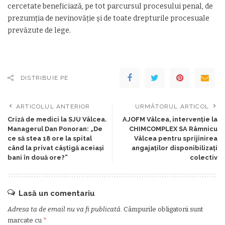
cercetate beneficiază, pe tot parcursul procesului penal, de
prezumția de nevinovăție și de toate drepturile procesuale
prevăzute de lege.
DISTRIBUIE PE
ARTICOLUL ANTERIOR
URMĂTORUL ARTICOL
Criză de medici la SJU Vâlcea.
AJOFM Vâlcea, intervenție la
Managerul Dan Ponoran: „De
CHIMCOMPLEX SA Râmnicu
ce să stea 18 ore la spital
Vâlcea pentru sprijinirea
când la privat câștigă aceiași
angajaților disponibilizați
bani în două ore?”
colectiv
Lasă un comentariu
Adresa ta de email nu va fi publicată.
Câmpurile obligatorii sunt
marcate cu
*