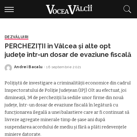
DEZVĂLUIRI
PERCHEZIȚII în Vâlcea și alte opt
județe într-un dosar de evaziune fiscală
Andrei Bacalu
16 septembrie 2021
Posted
by
Poliţiştii de investigare a criminalităţii economice din cadrul
Inspectoratului de Poliţie Judeţean (IPJ) Olt au efectuat, joi
dimineaţă, 34 de percheziţii la sediile unor firme din nouă
judeţe, într-un dosar de evaziune fiscală în legătură cu
funcţionarea ilegală a unei balastiere care ar fi continuat să
livreze agregate minerale timp de şase ani după
suspendarea acordului de mediu şi fără a plăti redevenţele
miniere datorate.