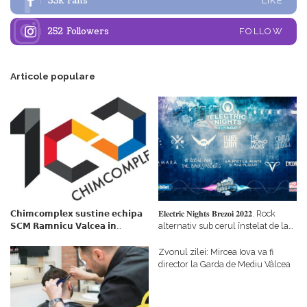
33k
Fans
LIKE
252
Followers
FOLLOW
Articole populare
𝗖𝗵𝗶𝗺𝗰𝗼𝗺𝗽𝗹𝗲𝘅 𝘀𝘂𝘀𝘁𝗶𝗻𝗲 𝗲𝗰𝗵𝗶𝗽𝗮
𝐄𝐥𝐞𝐜𝐭𝐫𝐢𝐜 𝐍𝐢𝐠𝐡𝐭𝐬 𝐁𝐫𝐞𝐳𝐨𝐢 𝟐𝟎𝟐𝟐. Rock
𝗦𝗖𝗠 𝗥𝗮𝗺𝗻𝗶𝗰𝘂 𝗩𝗮𝗹𝗰𝗲𝗮 𝗶𝗻
alternativ sub cerul înstelat de la
𝗰𝗮𝗹𝗶𝘁𝗮𝘁𝗲 𝗱𝗲 𝗽𝗮𝗿𝘁𝗲𝗻𝗲𝗿
#𝐁𝐫𝐞𝐳𝐨𝐢𝐮𝐥𝐋𝐮𝐦𝐢𝐢
𝗳𝗶𝗻𝗮𝗻𝘁𝗮𝘁𝗼𝗿
Zvonul zilei: Mircea Iova va fi
director la Garda de Mediu Vâlcea