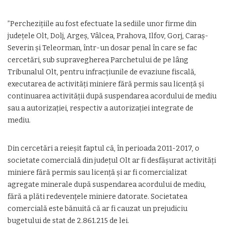
”Percheziţiile au fost efectuate la sediile unor firme din
judeţele Olt, Dolj, Argeş, Vâlcea, Prahova, Ilfov, Gorj, Caraş-
Severin şi Teleorman, într-un dosar penal în care se fac
cercetări, sub supravegherea Parchetului de pe lâng
Tribunalul Olt, pentru infracţiunile de evaziune fiscală,
executarea de activităţi miniere fără permis sau licenţă şi
continuarea activităţii după suspendarea acordului de mediu
sau a autorizaţiei, respectiv a autorizaţiei integrate de
mediu.
Din cercetări a reieşit faptul că, în perioada 2011-2017, o
societate comercială din judeţul Olt ar fi desfăşurat activităţi
miniere fără permis sau licenţă şi ar fi comercializat
agregate minerale după suspendarea acordului de mediu,
fără a plăti redevenţele miniere datorate. Societatea
comercială este bănuită că ar fi cauzat un prejudiciu
bugetului de stat de 2.861.215 de lei.