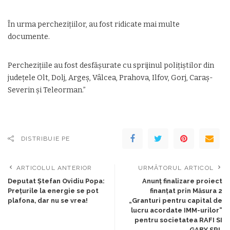
În urma percheziţiilor, au fost ridicate mai multe
documente.
Percheziţiile au fost desfăşurate cu sprijinul poliţiştilor din
judeţele Olt, Dolj, Argeş, Vâlcea, Prahova, Ilfov, Gorj, Caraş-
Severin şi Teleorman.”
DISTRIBUIE PE
ARTICOLUL ANTERIOR
URMĂTORUL ARTICOL
Deputat Ștefan Ovidiu Popa:
Anunț finalizare proiect
Prețurile la energie se pot
finanțat prin Măsura 2
plafona, dar nu se vrea!
„Granturi pentru capital de
lucru acordate IMM-urilor”
pentru societatea RAFI SI
GABY SRL