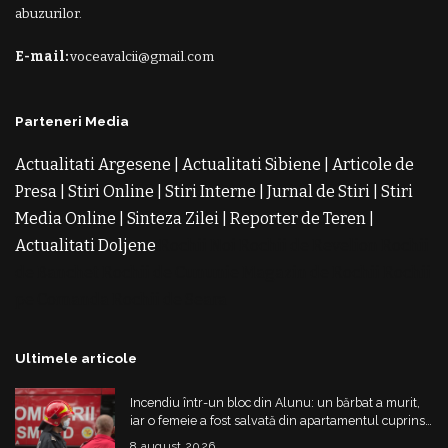
abuzurilor.
E-mail:
voceavalcii@gmail.com
Parteneri Media
Actualitati Argesene
|
Actualitati Sibiene
|
Articole de
Presa
|
Stiri Online
|
Stiri Interne
|
Jurnal de Stiri
|
Stiri
Media Online
|
Sinteza Zilei
|
Reporter de Teren
|
Actualitati Doljene
Rochii Noi
Rochii de Revelion
Rochii
de Banchet
Rochii de Cununie
Magazin de Rochii
Rochii
pe Comanda
Rochii de Seara
Ultimele articole
Incendiu într-un bloc din Alunu: un bărbat a murit,
iar o femeie a fost salvată din apartamentul cuprins
de flăcări
8 august 2026