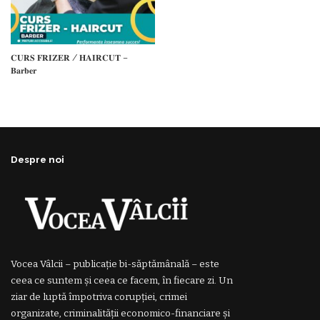
𝐂𝐔𝐑𝐒 𝐅𝐑𝐈𝐙𝐄𝐑 / 𝐇𝐀𝐈𝐑𝐂𝐔𝐓 –
𝐁𝐚𝐫𝐛𝐞𝐫
Despre noi
Vocea Vâlcii – publicație bi-săptămânală – este
ceea ce suntem și ceea ce facem, în fiecare zi. Un
ziar de luptă împotriva corupției, crimei
organizate, criminalității economico-financiare și