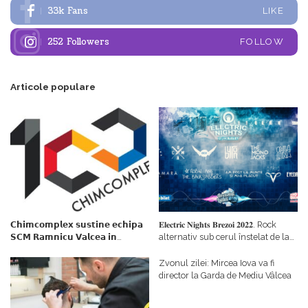
33k
Fans
LIKE
252
Followers
FOLLOW
Articole populare
𝗖𝗵𝗶𝗺𝗰𝗼𝗺𝗽𝗹𝗲𝘅 𝘀𝘂𝘀𝘁𝗶𝗻𝗲 𝗲𝗰𝗵𝗶𝗽𝗮
𝐄𝐥𝐞𝐜𝐭𝐫𝐢𝐜 𝐍𝐢𝐠𝐡𝐭𝐬 𝐁𝐫𝐞𝐳𝐨𝐢 𝟐𝟎𝟐𝟐. Rock
𝗦𝗖𝗠 𝗥𝗮𝗺𝗻𝗶𝗰𝘂 𝗩𝗮𝗹𝗰𝗲𝗮 𝗶𝗻
alternativ sub cerul înstelat de la
𝗰𝗮𝗹𝗶𝘁𝗮𝘁𝗲 𝗱𝗲 𝗽𝗮𝗿𝘁𝗲𝗻𝗲𝗿
#𝐁𝐫𝐞𝐳𝐨𝐢𝐮𝐥𝐋𝐮𝐦𝐢𝐢
𝗳𝗶𝗻𝗮𝗻𝘁𝗮𝘁𝗼𝗿
Zvonul zilei: Mircea Iova va fi
director la Garda de Mediu Vâlcea