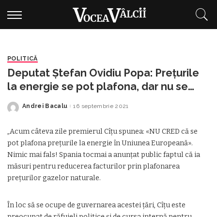
POLITICĂ
Deputat Ștefan Ovidiu Popa: Prețurile
la energie se pot plafona, dar nu se
vrea!
Andrei Bacalu
16 septembrie 2021
Posted
by
„Acum câteva zile premierul Cîțu spunea: «NU CRED că se
pot plafona prețurile la energie în Uniunea Europeană».
Nimic mai fals! Spania tocmai a anunțat public faptul că ia
măsuri pentru reducerea facturilor prin plafonarea
prețurilor gazelor naturale.
În loc să se ocupe de guvernarea acestei țări, Cîțu este
preocupat de răfuieli politice și de cursa internă pentru