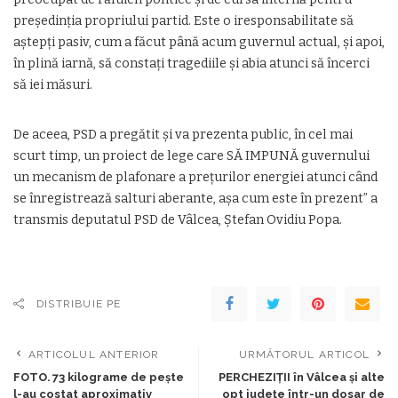
președinția propriului partid. Este o iresponsabilitate să
aștepți pasiv, cum a făcut până acum guvernul actual, și apoi,
în plină iarnă, să constați tragediile și abia atunci să încerci
să iei măsuri.
De aceea, PSD a pregătit și va prezenta public, în cel mai
scurt timp, un proiect de lege care SĂ IMPUNĂ guvernului
un mecanism de plafonare a prețurilor energiei atunci când
se înregistrează salturi aberante, așa cum este în prezent” a
transmis deputatul PSD de Vâlcea, Ștefan Ovidiu Popa.
DISTRIBUIE PE
ARTICOLUL ANTERIOR
URMĂTORUL ARTICOL
FOTO. 73 kilograme de pește
PERCHEZIȚII în Vâlcea și alte
l-au costat aproximativ
opt județe într-un dosar de