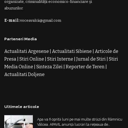
organizate, criminalității economico-financiare și
abuzurilor.
E-mail:
voceavalcii@gmail.com
Parteneri Media
Actualitati Argesene
|
Actualitati Sibiene
|
Articole de
Presa
|
Stiri Online
|
Stiri Interne
|
Jurnal de Stiri
|
Stiri
Media Online
|
Sinteza Zilei
|
Reporter de Teren
|
Actualitati Doljene
Rochii Noi
Rochii de Revelion
Rochii
de Banchet
Rochii de Cununie
Magazin de Rochii
Rochii
pe Comanda
Rochii de Seara
Ultimele articole
Apa va fi oprită luni pe mai multe străzi din Râmnicu
Vâlcea. APAVIL anunță lucrări la rețeaua de