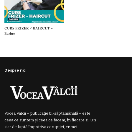
𝐂𝐔𝐑𝐒 𝐅𝐑𝐈𝐙𝐄𝐑 / 𝐇𝐀𝐈𝐑𝐂𝐔𝐓 –
𝐁𝐚𝐫𝐛𝐞𝐫
Despre noi
Vocea Vâlcii – publicație bi-săptămânală – este
ceea ce suntem și ceea ce facem, în fiecare zi. Un
ziar de luptă împotriva corupției, crimei