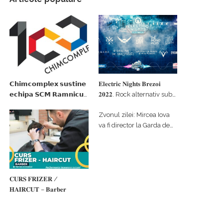
𝗖𝗵𝗶𝗺𝗰𝗼𝗺𝗽𝗹𝗲𝘅 𝘀𝘂𝘀𝘁𝗶𝗻𝗲
𝐄𝐥𝐞𝐜𝐭𝐫𝐢𝐜 𝐍𝐢𝐠𝐡𝐭𝐬 𝐁𝐫𝐞𝐳𝐨𝐢
𝗲𝗰𝗵𝗶𝗽𝗮 𝗦𝗖𝗠 𝗥𝗮𝗺𝗻𝗶𝗰𝘂
𝟐𝟎𝟐𝟐. Rock alternativ sub
𝗩𝗮𝗹𝗰𝗲𝗮 𝗶𝗻 𝗰𝗮𝗹𝗶𝘁𝗮𝘁𝗲 𝗱𝗲
cerul înstelat de la
Zvonul zilei: Mircea Iova
𝗽𝗮𝗿𝘁𝗲𝗻𝗲𝗿 𝗳𝗶𝗻𝗮𝗻𝘁𝗮𝘁𝗼𝗿
#𝐁𝐫𝐞𝐳𝐨𝐢𝐮𝐥𝐋𝐮𝐦𝐢𝐢
va fi director la Garda de
Mediu Vâlcea
𝐂𝐔𝐑𝐒 𝐅𝐑𝐈𝐙𝐄𝐑 /
𝐇𝐀𝐈𝐑𝐂𝐔𝐓 – 𝐁𝐚𝐫𝐛𝐞𝐫