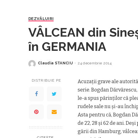
DEZVĂLUIRI
VÂLCEAN din Sineş
în GERMANIA
Claudia STANCIU
24 decembrie 2014
Posted
by
DISTRIBUIE PE
Acuzaţii grave ale autorită
serie. Bogdan Dărvărescu, n
le-a spus părinţilor că p
rudele sale nu şi-au închip
Asta pentru că, Bogdan Dărv
de 22, 28 şi 62 de ani. Deşi
gării din Hamburg, vâlcean
CITEȘTE