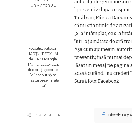
autorităţile germane au r
URMĂTORUL
l preventiv, după ce, spun 
Tatăl său, Mircea Dărvăresc
că nu ştia nimic de acuzaţii
„S-a întâmplat, ce s-a întâ
într-o jumătate de oră trei
Fotbalist vâlcean,
Aşa cum spuneam, autorită
HĂRȚUIT SEXUAL
preventiv, însă nu mai de
de Devis Mangia!
Mama jucătorului,
lăsat un mesaj pe pagina 
declaraţii şocante:
acasă curând…nu credeţi în 
”A început să se
masturbeze în faţa
Sursă foto: Facebook
lui”
Distribuie p
DISTRIBUIE PE