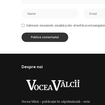
Salvează-mi numele, emailul și site-ul web în acest navigator
Despre noi
Vocea Vâlcii – publicație bi-săptămânală – este