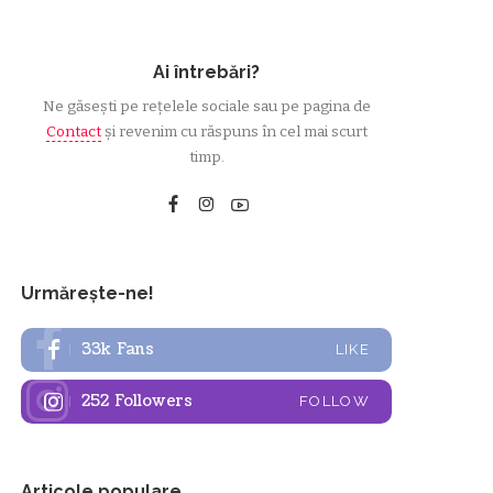
Ai întrebări?
Ne găsești pe rețelele sociale sau pe pagina de
Contact
și revenim cu răspuns în cel mai scurt
timp.
Urmărește-ne!
33k
Fans
LIKE
252
Followers
FOLLOW
Articole populare