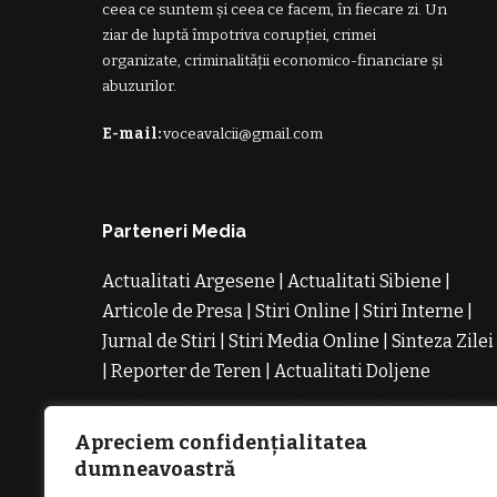
ceea ce suntem și ceea ce facem, în fiecare zi. Un
ziar de luptă împotriva corupției, crimei
organizate, criminalității economico-financiare și
abuzurilor.
E-mail:
voceavalcii@gmail.com
Parteneri Media
Actualitati Argesene
|
Actualitati Sibiene
|
Articole de Presa
|
Stiri Online
|
Stiri Interne
|
Jurnal de Stiri
|
Stiri Media Online
|
Sinteza Zilei
|
Reporter de Teren
|
Actualitati Doljene
Rochii
Noi
Rochii de Revelion
Rochii de Banchet
Rochi
de Cununie
Magazin de Rochii
Rochii pe
Apreciem confidențialitatea
Comanda
Rochii de Seara
dumneavoastră