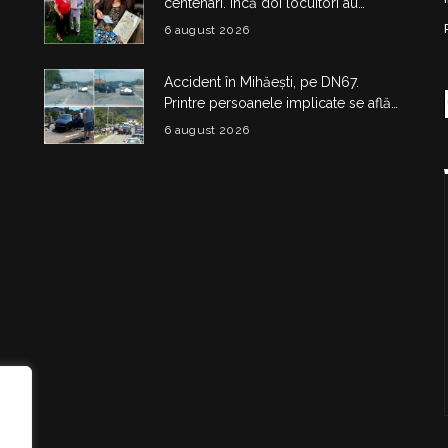
centenari. Încă doi locuitori au
împlinit 100 de ani în doar câteva zile
6 august 2026
Accident în Mihăești, pe DN67.
Printre persoanele implicate se află
și doi copii
6 august 2026
i