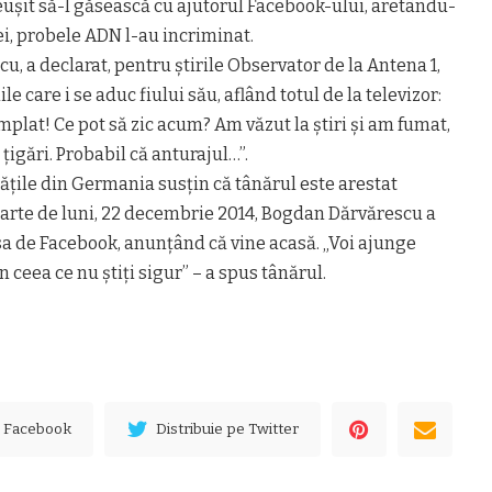
euşit să-l găsească cu ajutorul Facebook-ului, aretându-
ei, probele ADN l-au incriminat.
u, a declarat, pentru ştirile Observator de la Antena 1,
le care i se aduc fiului său, aflând totul de la televizor:
mplat! Ce pot să zic acum? Am văzut la ştiri şi am fumat,
 ţigări. Probabil că anturajul…”.
ţile din Germania susţin că tânărul este arestat
parte de luni, 22 decembrie 2014, Bogdan Dărvărescu a
sa de Facebook, anunţând că vine acasă. „Voi ajunge
ceea ce nu ştiţi sigur” – a spus tânărul.
e Facebook
Distribuie pe Twitter