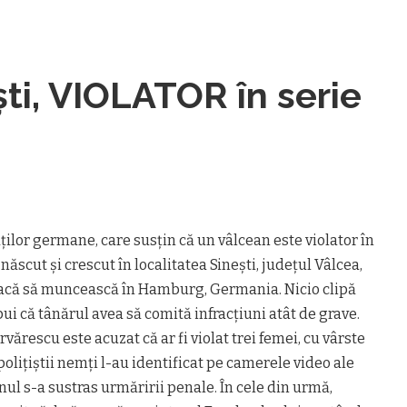
ti, VIOLATOR în serie
ţilor germane, care susţin că un vâlcean este violator în
ăscut şi crescut în localitatea Sineşti, judeţul Vâlcea,
leacă să muncească în Hamburg, Germania. Nicio clipă
ui că tânărul avea să comită infracţiuni atât de grave.
ărescu este acuzat că ar fi violat trei femei, cu vârste
 poliţiştii nemţi l-au identificat pe camerele video ale
ul s-a sustras urmăririi penale. În cele din urmă,