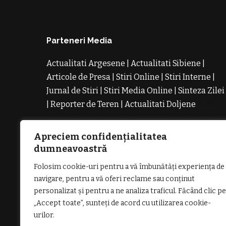
Parteneri Media
Actualitati Argesene
|
Actualitati Sibiene
|
Articole de Presa
|
Stiri Online
|
Stiri Interne
|
Jurnal de Stiri
|
Stiri Media Online
|
Sinteza Zilei
|
Reporter de Teren
|
Actualitati Doljene
Rochii
Noi
Rochii de Revelion
Rochii de Banchet
Rochi
de Cununie
Magazin de Rochii
Rochii pe
Apreciem confidențialitatea
Comanda
Rochii de Seara
dumneavoastră
Folosim cookie-uri pentru a vă îmbunătăți experiența de
navigare, pentru a vă oferi reclame sau conținut
personalizat și pentru a ne analiza traficul. Făcând clic pe
„Accept toate”, sunteți de acord cu utilizarea cookie-
GDPR: POLITICA DE CONFIDENȚIALI
urilor.