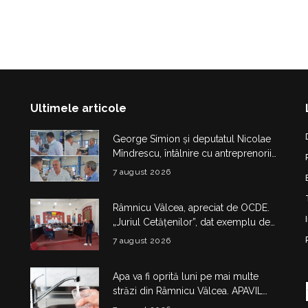
Ultimele articole
George Simion și deputatul Nicolae
Mîndrescu, întâlnire cu antreprenorii
și producătorii din Drăgășani
7 august 2026
Râmnicu Vâlcea, apreciat de OCDE.
„Juriul Cetățenilor”, dat exemplu de
bună practică la nivel european
7 august 2026
Apa va fi oprită luni pe mai multe
străzi din Râmnicu Vâlcea. APAVIL
anunță lucrări la rețeaua de