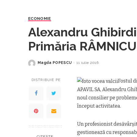
ECONOMIE
Alexandru Ghibirdic
Primăria RÂMNICU
poziție
Magda POPESCU
11 iulie 2016
Posted
by
DISTRIBUIE PE
Fostul d
APAVIL SA, Alexandru Ghibi
noul consilier pe problem
început activitatea.
Un profesionist desăvârşit
gestionează cu responsabil
CITEȘTE