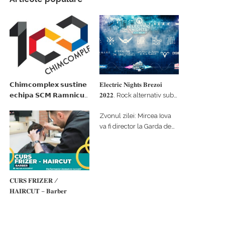
𝗖𝗵𝗶𝗺𝗰𝗼𝗺𝗽𝗹𝗲𝘅 𝘀𝘂𝘀𝘁𝗶𝗻𝗲
𝐄𝐥𝐞𝐜𝐭𝐫𝐢𝐜 𝐍𝐢𝐠𝐡𝐭𝐬 𝐁𝐫𝐞𝐳𝐨𝐢
𝗲𝗰𝗵𝗶𝗽𝗮 𝗦𝗖𝗠 𝗥𝗮𝗺𝗻𝗶𝗰𝘂
𝟐𝟎𝟐𝟐. Rock alternativ sub
𝗩𝗮𝗹𝗰𝗲𝗮 𝗶𝗻 𝗰𝗮𝗹𝗶𝘁𝗮𝘁𝗲 𝗱𝗲
cerul înstelat de la
Zvonul zilei: Mircea Iova
𝗽𝗮𝗿𝘁𝗲𝗻𝗲𝗿 𝗳𝗶𝗻𝗮𝗻𝘁𝗮𝘁𝗼𝗿
#𝐁𝐫𝐞𝐳𝐨𝐢𝐮𝐥𝐋𝐮𝐦𝐢𝐢
va fi director la Garda de
Mediu Vâlcea
𝐂𝐔𝐑𝐒 𝐅𝐑𝐈𝐙𝐄𝐑 /
𝐇𝐀𝐈𝐑𝐂𝐔𝐓 – 𝐁𝐚𝐫𝐛𝐞𝐫