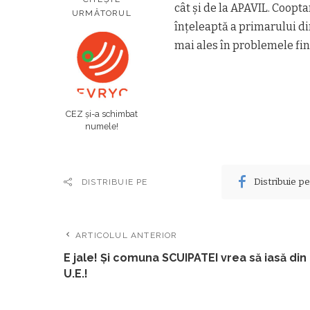
cât şi de la APAVIL. Coopta
URMĂTORUL
înţeleaptă a primarului di
mai ales în problemele fin
CEZ și-a schimbat
numele!
Distribuie p
DISTRIBUIE PE
ARTICOLUL ANTERIOR
E jale! Şi comuna SCUIPATEI vrea să iasă din
U.E.!