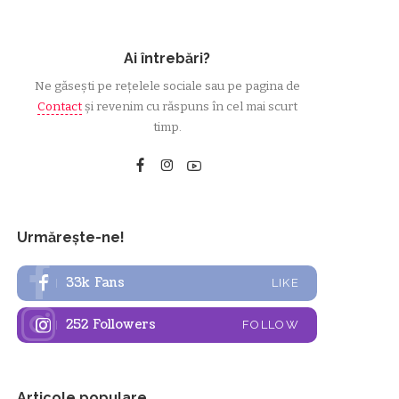
Ai întrebări?
Ne găsești pe rețelele sociale sau pe pagina de
Contact
și revenim cu răspuns în cel mai scurt
timp.
Urmărește-ne!
33k
Fans
LIKE
252
Followers
FOLLOW
Articole populare