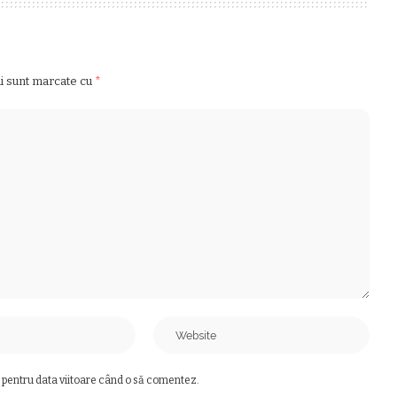
ii sunt marcate cu
*
 pentru data viitoare când o să comentez.