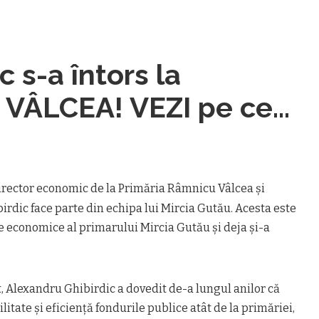
 s-a întors la
 VÂLCEA! VEZI pe ce
irector economic de la Primăria Râmnicu Vâlcea şi
rdic face parte din echipa lui Mircia Gutău. Acesta este
e economice al primarului Mircia Gutău şi deja şi-a
, Alexandru Ghibirdic a dovedit de-a lungul anilor că
itate şi eficienţă fondurile publice atât de la primăriei,