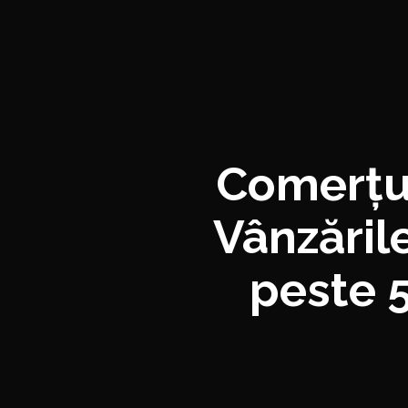
Comerțul
Vânzăril
peste 5