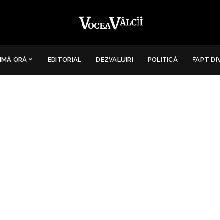
IMĂ ORĂ
EDITORIAL
DEZVALUIRI
POLITICĂ
FAPT DI