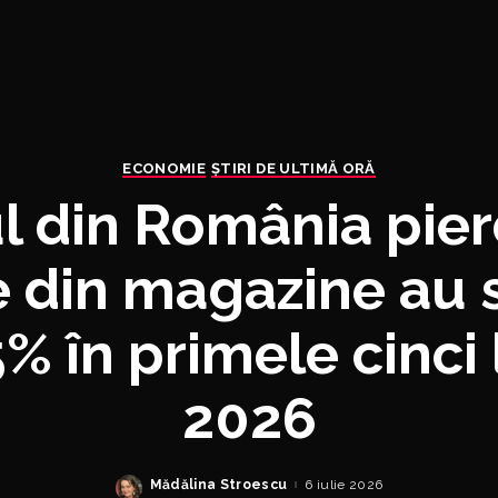
ECONOMIE
ȘTIRI DE ULTIMĂ ORĂ
 din România pier
e din magazine au 
% în primele cinci 
2026
Mădălina Stroescu
6 iulie 2026
Posted