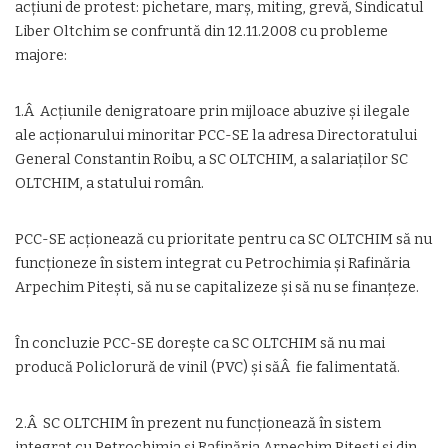
acțiuni de protest: pichetare, marș, miting, grevă, Sindicatul
Liber Oltchim se confruntă din 12.11.2008 cu probleme
majore:
1.Â Acțiunile denigratoare prin mijloace abuzive și ilegale
ale acționarului minoritar PCC-SE la adresa Directoratului
General Constantin Roibu, a SC OLTCHIM, a salariaților SC
OLTCHIM, a statului român.
PCC-SE acționează cu prioritate pentru ca SC OLTCHIM să nu
funcționeze în sistem integrat cu Petrochimia și Rafinăria
Arpechim Pitești, să nu se capitalizeze și să nu se finanțeze.
În concluzie PCC-SE dorește ca SC OLTCHIM să nu mai
producă Policlorură de vinil (PVC) și săÂ fie falimentată.
2.Â SC OLTCHIM în prezent nu funcționează în sistem
integrat cu Petrochimia și Rafinăria Arpechim Pitești și din