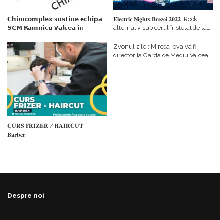
𝗖𝗵𝗶𝗺𝗰𝗼𝗺𝗽𝗹𝗲𝘅 𝘀𝘂𝘀𝘁𝗶𝗻𝗲 𝗲𝗰𝗵𝗶𝗽𝗮
𝐄𝐥𝐞𝐜𝐭𝐫𝐢𝐜 𝐍𝐢𝐠𝐡𝐭𝐬 𝐁𝐫𝐞𝐳𝐨𝐢 𝟐𝟎𝟐𝟐. Rock
𝗦𝗖𝗠 𝗥𝗮𝗺𝗻𝗶𝗰𝘂 𝗩𝗮𝗹𝗰𝗲𝗮 𝗶𝗻
alternativ sub cerul înstelat de la
𝗰𝗮𝗹𝗶𝘁𝗮𝘁𝗲 𝗱𝗲 𝗽𝗮𝗿𝘁𝗲𝗻𝗲𝗿
#𝐁𝐫𝐞𝐳𝐨𝐢𝐮𝐥𝐋𝐮𝐦𝐢𝐢
𝗳𝗶𝗻𝗮𝗻𝘁𝗮𝘁𝗼𝗿
Zvonul zilei: Mircea Iova va fi
director la Garda de Mediu Vâlcea
𝐂𝐔𝐑𝐒 𝐅𝐑𝐈𝐙𝐄𝐑 / 𝐇𝐀𝐈𝐑𝐂𝐔𝐓 –
𝐁𝐚𝐫𝐛𝐞𝐫
Despre noi