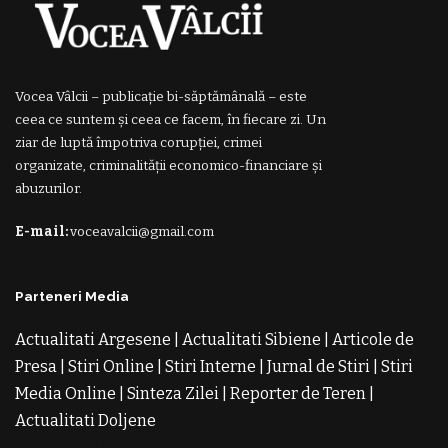
Vocea Vâlcii – publicație bi-săptămânală – este
ceea ce suntem și ceea ce facem, în fiecare zi. Un
ziar de luptă împotriva corupției, crimei
organizate, criminalității economico-financiare și
abuzurilor.
E-mail:
voceavalcii@gmail.com
Parteneri Media
Actualitati Argesene
|
Actualitati Sibiene
|
Articole de
Presa
|
Stiri Online
|
Stiri Interne
|
Jurnal de Stiri
|
Stiri
Media Online
|
Sinteza Zilei
|
Reporter de Teren
|
Actualitati Doljene
Rochii Noi
Rochii de Revelion
Rochii
de Banchet
Rochii de Cununie
Magazin de Rochii
Rochii