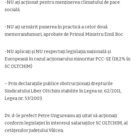
-NU ați acționat pentru menținerea climatului de pace
socială
-NU ați urmărit punerea în practică a celor două
memorandumuri, aprobate de Primul Ministru Emil Boc
-NU aplicați și NU respectați legislația națională și
Europeană în cazul acționarului minoritar PCC-SE (18,2% în
SC OLTCHIM)
– Prin declarațiile publice obstrucționați drepturile
Sindicatului Liber Oltchim stabilite în Legea nr. 62/2011,
Legea nr. 53/2003.
Dv. d-le prefect Petre Ungureanu ați uitat să acționați
conform legislației în interesul salariaților SC OLTCHIM, al
cetățenilor județului Vâlcea.