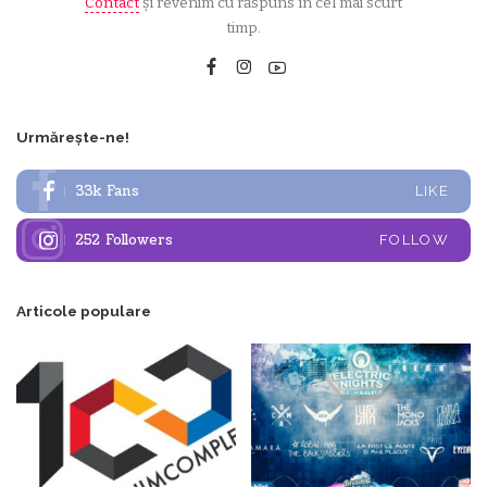
Contact
și revenim cu răspuns în cel mai scurt
timp.
Urmărește-ne!
33k
Fans
LIKE
252
Followers
FOLLOW
Articole populare