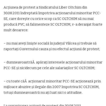
Acțiunea de protest a Sindicatului Liber Oltchim din
30.08.2011 îndreptată împotriva acționarului minoritar PCC-
SE, care dorește cu orice scop ca SC OLTCHIM să nu mai
producă PVC, să falimenteze SC OLTCHIM, v-a deranjat foarte
mult deoarece:
– nu mai aveți liniște socială în județul Vâlcea și trebuie să
raportați Guvernului cauza și nu efectul acțiunii de protest;
– dumneavoastrăÂ apărați interesele acționarului minoritar
PCC-SE și nicidecum pe cele ale salariaților SC OLTCHIM;
– cu toate căÂ acționarul minoritar PCC-SE acționează prin
mijloace abuzive și ilegale din 2007 împotriva SC OLTCHIM,
totuși dumneavoastră nu ați luat nici o atitudine.
La organizarea acțiunii de protest din 30.08.2011,