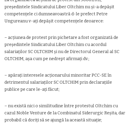
președintele Sindicatului Liber Oltchim nu și-a depășit
competențele ci dumneavoastră d-le prefect Petre
Ungureanu v-ați depășit competențele deoarece:
– acțiunea de protest prin pichetare a fost organizată de
președintele Sindicatului Liber Oltchim cu acordul
salariaților SC OLTCHIM și nu de Directorul General al SC
OLTCHIM, așa cum pe nedrept afirmați dv.;
– apărați interesele acționarului minoritar PCC-SE în
detrimentul salariaților SC OLTCHIM prin declarațiile
publice pe care le-ați făcut;
– nu există nici o similitudine între protestul Oltchim cu
cazul Noble Venture de la Combinatul Siderurgic Reșita, dar
probabil că doriți să se ajungă la această situație;