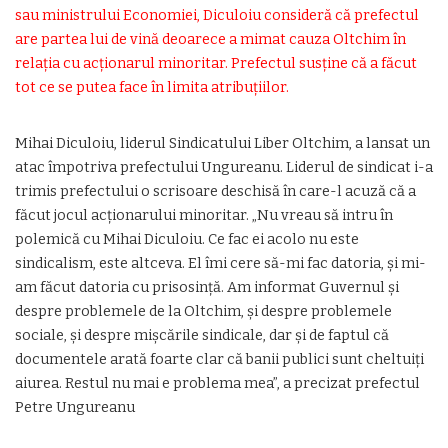
sau ministrului Economiei, Diculoiu consideră că prefectul
are partea lui de vină deoarece a mimat cauza Oltchim în
relația cu acționarul minoritar. Prefectul susține că a făcut
tot ce se putea face în limita atribuțiilor.
Mihai Diculoiu, liderul Sindicatului Liber Oltchim, a lansat un
atac împotriva prefectului Ungureanu. Liderul de sindicat i-a
trimis prefectului o scrisoare deschisă în care-l acuză că a
făcut jocul acționarului minoritar. „Nu vreau să intru în
polemică cu Mihai Diculoiu. Ce fac ei acolo nu este
sindicalism, este altceva. El îmi cere să-mi fac datoria, și mi-
am făcut datoria cu prisosință. Am informat Guvernul și
despre problemele de la Oltchim, și despre problemele
sociale, și despre mișcările sindicale, dar și de faptul că
documentele arată foarte clar că banii publici sunt cheltuiți
aiurea. Restul nu mai e problema mea”, a precizat prefectul
Petre Ungureanu