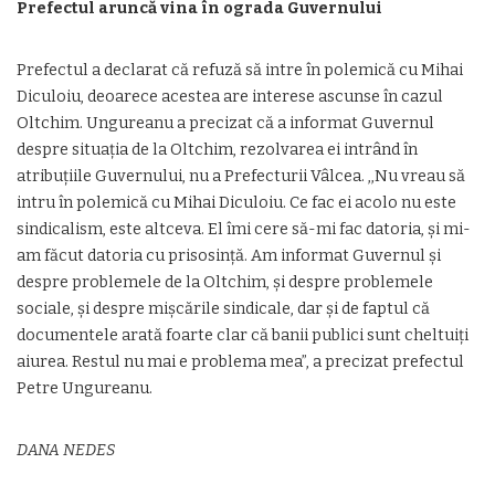
Prefectul aruncă vina în ograda Guvernului
Prefectul a declarat că refuză să intre în polemică cu Mihai
Diculoiu, deoarece acestea are interese ascunse în cazul
Oltchim. Ungureanu a precizat că a informat Guvernul
despre situația de la Oltchim, rezolvarea ei intrând în
atribuțiile Guvernului, nu a Prefecturii Vâlcea. ,,Nu vreau să
intru în polemică cu Mihai Diculoiu. Ce fac ei acolo nu este
sindicalism, este altceva. El îmi cere să-mi fac datoria, și mi-
am făcut datoria cu prisosință. Am informat Guvernul și
despre problemele de la Oltchim, și despre problemele
sociale, și despre mișcările sindicale, dar și de faptul că
documentele arată foarte clar că banii publici sunt cheltuiți
aiurea. Restul nu mai e problema mea”, a precizat prefectul
Petre Ungureanu.
DANA NEDES