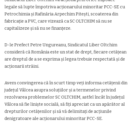
legale să lupte împotriva acționarului minoritar PCC-SE cu
Petrochimia și Rafinăria Arpechim Pitești, scoaterea din
fabricație a PVC, care vizează ca SC OLTCHIM să nu se
capitalizeze și să nu se finanțeze.
D-le Prefect Petre Ungureanu, Sindicatul Liber Oltchim
consideră că România este un stat de drept, fiecare cetățean
are dreptul de a se exprima și legea trebuie respectată și de
acționarii străini.
Avem convingerea că în scurt timp veți informa cetățenii din
județul Vâlcea asupra soluțiilor și a termenelor privind
rezolvarea problemelor SC OLTCHIM, astfel încât în județul
Vâlcea să fie liniște socială, să fiți apreciat ca un apărător al
drepturilor cetățenilor și să vă delimitați de acțiunile
denigratoare ale acționarului minoritar PCC-SE.