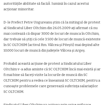
autoritățile abilitate să facăÂ lumină în cazul acestui
acționar minoritar.
D-le Prefect Petre Ungureanu știm că la mitingul de protest
al Sindicatul Liber Oltchim din 26.05.2009 ați afirmat că nu
mai contează că dispar 3000 de locuri de munca în Oltchim,
dar trebuie să știți că cele 3.500 de locuri de muncă existente
în SC OLTCHIM (activul Rm. Vâlcea și Pitești) mai depind alte
10.000 locuri de muncă din județele Vâlcea și Argeș.
Probabil această acțiune de protest a Sindicatului Liber
Oltchim v-a adus aminte că SC OLTCHIM încă mai există și ar
fi mai bine să faceți vizite la locurile de muncă din SC
OLTCHIM pentru a vedea ce înseamnă SC OLTCHIM, pentru a
cunoaște problemele care generează suferința salariaților
SC OLTCHIM.
Sindicatul Liber Oltchim va acționa prin orice mijloace