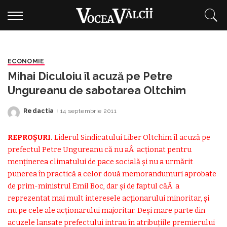
ECONOMIE
Mihai Diculoiu îl acuză pe Petre
Ungureanu de sabotarea Oltchim
Redactia
14 septembrie 2011
Posted
by
REPROȘURI.
Liderul Sindicatului Liber Oltchim îl acuză pe
prefectul Petre Ungureanu că nu aÂ acționat pentru
menținerea climatului de pace socială și nu a urmărit
punerea în practică a celor două memorandumuri aprobate
de prim-ministrul Emil Boc, dar și de faptul căÂ a
reprezentat mai mult interesele acționarului minoritar, și
nu pe cele ale acționarului majoritar. Deși mare parte din
acuzele lansate prefectului intrau în atribuțiile premierului