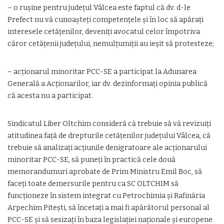
– o rușine pentru județul Vâlcea este faptul că dv. d-le
Prefect nu vă cunoașteți competențele și în loc să apărați
interesele cetățenilor, deveniți avocatul celor împotriva
căror cetățenii județului, nemulțumiții au ieșit să protesteze;
– acționarul minoritar PCC-SE a participat la Adunarea
Generală a Acționarilor, iar dv. dezinformați opinia publică
că acesta nu a participat.
Sindicatul Liber Oltchim consideră că trebuie să vă revizuiți
atitudinea față de drepturile cetățenilor județului Vâlcea, că
trebuie să analizați acțiunile denigratoare ale acționarului
minoritar PCC-SE, să puneți în practică cele două
memorandumuri aprobate de Prim Ministru Emil Boc, să
faceți toate demersurile pentru ca SC OLTCHIM să
funcționeze în sistem integrat cu Petrochimia și Rafinăria
Arpechim Pitești, să încetați a mai fi apărătorul personal al
PCC-SE și să sesizați în baza legislației naționale și europene