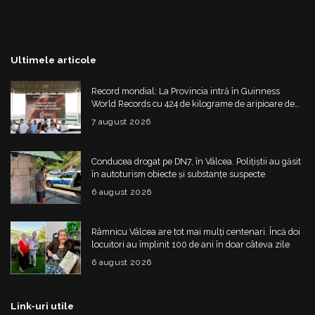
pe Comanda
Rochii de Seara
Ultimele articole
Record mondial: La Provincia intră în Guinness
World Records cu 424 de kilograme de aripioare de
pui servite la un eveniment
7 august 2026
Conducea drogat pe DN7, în Vâlcea. Polițiștii au găsit
în autoturism obiecte și substanțe suspecte
6 august 2026
Râmnicu Vâlcea are tot mai mulți centenari. Încă doi
locuitori au împlinit 100 de ani în doar câteva zile
6 august 2026
Link-uri utile