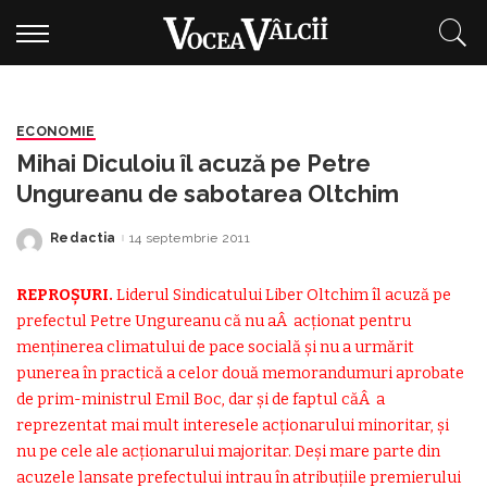
ECONOMIE
Mihai Diculoiu îl acuză pe Petre
Ungureanu de sabotarea Oltchim
Redactia
14 septembrie 2011
Posted
by
REPROȘURI.
Liderul Sindicatului Liber Oltchim îl acuză pe
prefectul Petre Ungureanu că nu aÂ acționat pentru
menținerea climatului de pace socială și nu a urmărit
punerea în practică a celor două memorandumuri aprobate
de prim-ministrul Emil Boc, dar și de faptul căÂ a
reprezentat mai mult interesele acționarului minoritar, și
nu pe cele ale acționarului majoritar. Deși mare parte din
acuzele lansate prefectului intrau în atribuțiile premierului