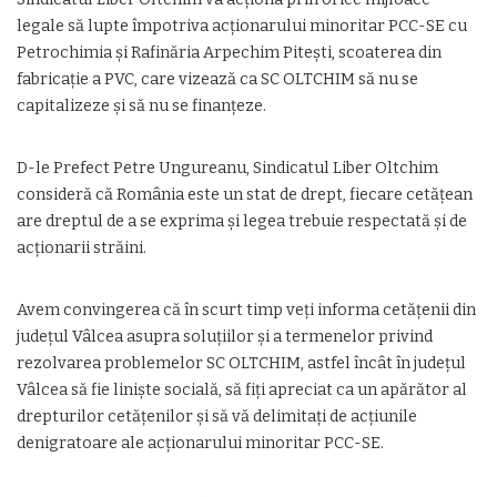
legale să lupte împotriva acționarului minoritar PCC-SE cu
Petrochimia și Rafinăria Arpechim Pitești, scoaterea din
fabricație a PVC, care vizează ca SC OLTCHIM să nu se
capitalizeze și să nu se finanțeze.
D-le Prefect Petre Ungureanu, Sindicatul Liber Oltchim
consideră că România este un stat de drept, fiecare cetățean
are dreptul de a se exprima și legea trebuie respectată și de
acționarii străini.
Avem convingerea că în scurt timp veți informa cetățenii din
județul Vâlcea asupra soluțiilor și a termenelor privind
rezolvarea problemelor SC OLTCHIM, astfel încât în județul
Vâlcea să fie liniște socială, să fiți apreciat ca un apărător al
drepturilor cetățenilor și să vă delimitați de acțiunile
denigratoare ale acționarului minoritar PCC-SE.