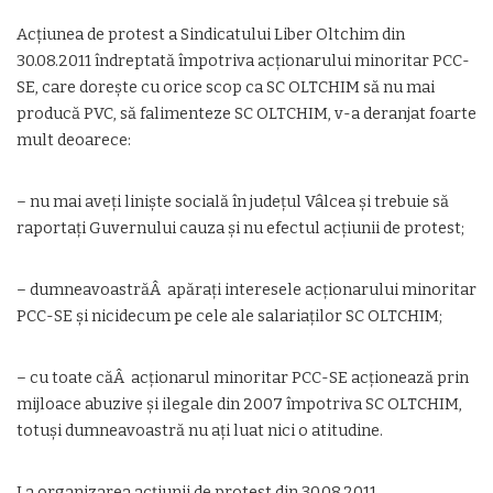
Acțiunea de protest a Sindicatului Liber Oltchim din
30.08.2011 îndreptată împotriva acționarului minoritar PCC-
SE, care dorește cu orice scop ca SC OLTCHIM să nu mai
producă PVC, să falimenteze SC OLTCHIM, v-a deranjat foarte
mult deoarece:
– nu mai aveți liniște socială în județul Vâlcea și trebuie să
raportați Guvernului cauza și nu efectul acțiunii de protest;
– dumneavoastrăÂ apărați interesele acționarului minoritar
PCC-SE și nicidecum pe cele ale salariaților SC OLTCHIM;
– cu toate căÂ acționarul minoritar PCC-SE acționează prin
mijloace abuzive și ilegale din 2007 împotriva SC OLTCHIM,
totuși dumneavoastră nu ați luat nici o atitudine.
La organizarea acțiunii de protest din 30.08.2011,