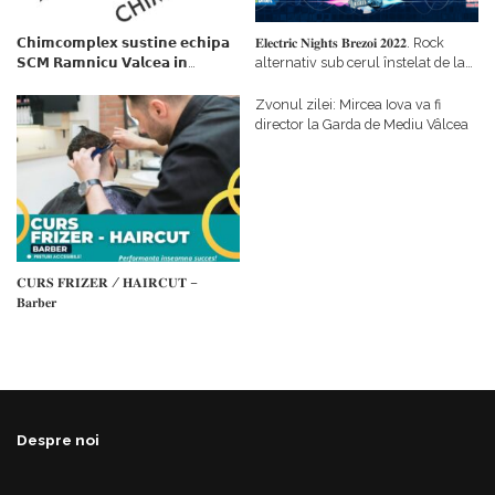
𝗖𝗵𝗶𝗺𝗰𝗼𝗺𝗽𝗹𝗲𝘅 𝘀𝘂𝘀𝘁𝗶𝗻𝗲 𝗲𝗰𝗵𝗶𝗽𝗮
𝐄𝐥𝐞𝐜𝐭𝐫𝐢𝐜 𝐍𝐢𝐠𝐡𝐭𝐬 𝐁𝐫𝐞𝐳𝐨𝐢 𝟐𝟎𝟐𝟐. Rock
𝗦𝗖𝗠 𝗥𝗮𝗺𝗻𝗶𝗰𝘂 𝗩𝗮𝗹𝗰𝗲𝗮 𝗶𝗻
alternativ sub cerul înstelat de la
𝗰𝗮𝗹𝗶𝘁𝗮𝘁𝗲 𝗱𝗲 𝗽𝗮𝗿𝘁𝗲𝗻𝗲𝗿
#𝐁𝐫𝐞𝐳𝐨𝐢𝐮𝐥𝐋𝐮𝐦𝐢𝐢
𝗳𝗶𝗻𝗮𝗻𝘁𝗮𝘁𝗼𝗿
Zvonul zilei: Mircea Iova va fi
director la Garda de Mediu Vâlcea
𝐂𝐔𝐑𝐒 𝐅𝐑𝐈𝐙𝐄𝐑 / 𝐇𝐀𝐈𝐑𝐂𝐔𝐓 –
𝐁𝐚𝐫𝐛𝐞𝐫
Despre noi