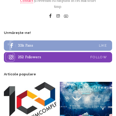
Contact
și revenim cu răspuns în cel mai scurt
timp.
Urmărește-ne!
33k
Fans
LIKE
252
Followers
FOLLOW
Articole populare