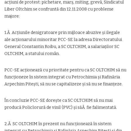
acțiuni de protest: pichetare, marș, miting, grevă, Sindicatul
Liber Oltchim se confruntă din 12.11.2008 cu probleme
majore:
1.Â Acțiunile denigratoare prin mijloace abuzive și ilegale
ale acționarului minoritar PCC-SE la adresa Directoratului
General Constantin Roibu, a SC OLTCHIM, a salariaților SC
OLTCHIM, a statului român.
PCC-SE acționează cu prioritate pentru ca SC OLTCHIM să nu
funcționeze în sistem integrat cu Petrochimia și Rafinăria
Arpechim Pitești, să nu se capitalizeze și să nu se finanțeze.
În concluzie PCC-SE dorește ca SC OLTCHIM să nu mai
producă Policlorură de vinil (PVC) și săÂ fie falimentată.
2.Â SC OLTCHIM în prezent nu funcționează în sistem
integrat cu Petrochimia și Rafinăria Arpechim Pitești și din