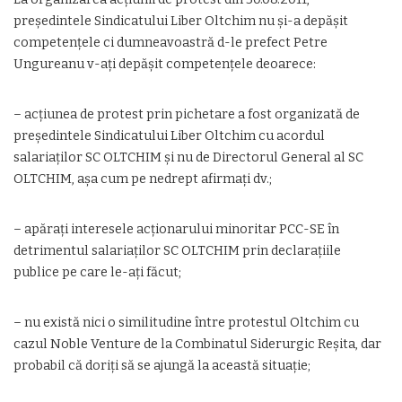
președintele Sindicatului Liber Oltchim nu și-a depășit
competențele ci dumneavoastră d-le prefect Petre
Ungureanu v-ați depășit competențele deoarece:
– acțiunea de protest prin pichetare a fost organizată de
președintele Sindicatului Liber Oltchim cu acordul
salariaților SC OLTCHIM și nu de Directorul General al SC
OLTCHIM, așa cum pe nedrept afirmați dv.;
– apărați interesele acționarului minoritar PCC-SE în
detrimentul salariaților SC OLTCHIM prin declarațiile
publice pe care le-ați făcut;
– nu există nici o similitudine între protestul Oltchim cu
cazul Noble Venture de la Combinatul Siderurgic Reșita, dar
probabil că doriți să se ajungă la această situație;