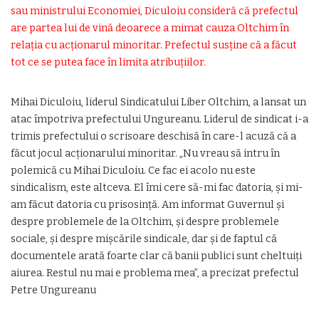
sau ministrului Economiei, Diculoiu consideră că prefectul
are partea lui de vină deoarece a mimat cauza Oltchim în
relația cu acționarul minoritar. Prefectul susține că a făcut
tot ce se putea face în limita atribuțiilor.
Mihai Diculoiu, liderul Sindicatului Liber Oltchim, a lansat un
atac împotriva prefectului Ungureanu. Liderul de sindicat i-a
trimis prefectului o scrisoare deschisă în care-l acuză că a
făcut jocul acționarului minoritar. „Nu vreau să intru în
polemică cu Mihai Diculoiu. Ce fac ei acolo nu este
sindicalism, este altceva. El îmi cere să-mi fac datoria, și mi-
am făcut datoria cu prisosință. Am informat Guvernul și
despre problemele de la Oltchim, și despre problemele
sociale, și despre mișcările sindicale, dar și de faptul că
documentele arată foarte clar că banii publici sunt cheltuiți
aiurea. Restul nu mai e problema mea”, a precizat prefectul
Petre Ungureanu