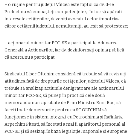
– o rușine pentru județul Vâlcea este faptul că dv. d-le
Prefect nu vă cunoașteți competențele și în loc să apărați
interesele cetățenilor, deveniți avocatul celor împotriva
căror cetățenii județului, nemulțumiții au ieșit să protesteze;
– acționarul minoritar PCC-SE a participat la Adunarea
Generală a Acționarilor, iar dv. dezinformați opinia publică
că acesta nu a participat.
Sindicatul Liber Oltchim consideră că trebuie să vă revizuiți
atitudinea față de drepturile cetățenilor județului Vâlcea, că
trebuie să analizați acțiunile denigratoare ale acționarului
minoritar PCC-SE, să puneți în practică cele două
memorandumuri aprobate de Prim Ministru Emil Boc, să
faceți toate demersurile pentru ca SC OLTCHIM să
funcționeze în sistem integrat cu Petrochimia și Rafinăria
Arpechim Pitești, să încetați a mai fi apărătorul personal al
PCC-SE și să sesizați în baza legislației naționale și europene