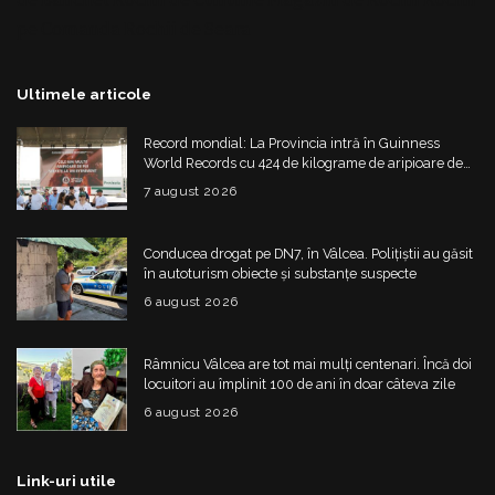
pe Comanda
Rochii de Seara
Ultimele articole
Record mondial: La Provincia intră în Guinness
World Records cu 424 de kilograme de aripioare de
pui servite la un eveniment
7 august 2026
Conducea drogat pe DN7, în Vâlcea. Polițiștii au găsit
în autoturism obiecte și substanțe suspecte
6 august 2026
Râmnicu Vâlcea are tot mai mulți centenari. Încă doi
locuitori au împlinit 100 de ani în doar câteva zile
6 august 2026
Link-uri utile