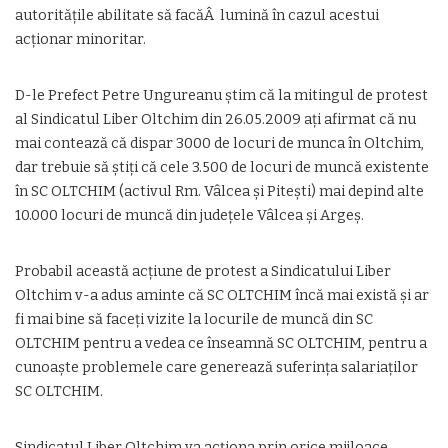
autoritățile abilitate să facăÂ lumină în cazul acestui
acționar minoritar.
D-le Prefect Petre Ungureanu știm că la mitingul de protest
al Sindicatul Liber Oltchim din 26.05.2009 ați afirmat că nu
mai contează că dispar 3000 de locuri de munca în Oltchim,
dar trebuie să știți că cele 3.500 de locuri de muncă existente
în SC OLTCHIM (activul Rm. Vâlcea și Pitești) mai depind alte
10.000 locuri de muncă din județele Vâlcea și Argeș.
Probabil această acțiune de protest a Sindicatului Liber
Oltchim v-a adus aminte că SC OLTCHIM încă mai există și ar
fi mai bine să faceți vizite la locurile de muncă din SC
OLTCHIM pentru a vedea ce înseamnă SC OLTCHIM, pentru a
cunoaște problemele care generează suferința salariaților
SC OLTCHIM.
Sindicatul Liber Oltchim va acționa prin orice mijloace