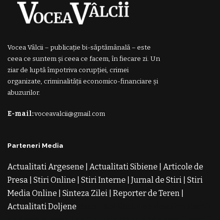
Vocea Vâlcii – publicație bi-săptămânală – este
ceea ce suntem și ceea ce facem, în fiecare zi. Un
ziar de luptă împotriva corupției, crimei
organizate, criminalității economico-financiare și
abuzurilor.
E-mail:
voceavalcii@gmail.com
Parteneri Media
Actualitati Argesene
|
Actualitati Sibiene
|
Articole de
Presa
|
Stiri Online
|
Stiri Interne
|
Jurnal de Stiri
|
Stiri
Media Online
|
Sinteza Zilei
|
Reporter de Teren
|
Actualitati Doljene
Rochii Noi
Rochii de Revelion
Rochii
de Banchet
Rochii de Cununie
Magazin de Rochii
Rochii