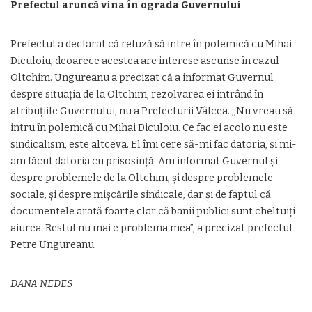
Prefectul aruncă vina în ograda Guvernului
Prefectul a declarat că refuză să intre în polemică cu Mihai
Diculoiu, deoarece acestea are interese ascunse în cazul
Oltchim. Ungureanu a precizat că a informat Guvernul
despre situația de la Oltchim, rezolvarea ei intrând în
atribuțiile Guvernului, nu a Prefecturii Vâlcea. ,,Nu vreau să
intru în polemică cu Mihai Diculoiu. Ce fac ei acolo nu este
sindicalism, este altceva. El îmi cere să-mi fac datoria, și mi-
am făcut datoria cu prisosință. Am informat Guvernul și
despre problemele de la Oltchim, și despre problemele
sociale, și despre mișcările sindicale, dar și de faptul că
documentele arată foarte clar că banii publici sunt cheltuiți
aiurea. Restul nu mai e problema mea”, a precizat prefectul
Petre Ungureanu.
DANA NEDES