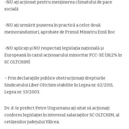
-NU ați acționat pentru menținerea climatului de pace
socială
-NU ați urmărit punerea în practică a celor două
memorandumuri, aprobate de Primul Ministru Emil Boc
-NU aplicați și NU respectați legislația națională și
Europeană în cazul acționarului minoritar PCC-SE (18,2% în
SC OLTCHIM)
– Prin declarațiile publice obstrucționați drepturile
Sindicatului Liber Oltchim stabilite în Legea nr. 62/2011,
Legea nr. 53/2003.
Dv. d-le prefect Petre Ungureanu ați uitat să acționați
conform legislației în interesul salariaților SC OLTCHIM, al
cetățenilor județului Vâlcea.