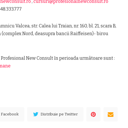
lnewconsult.ro
,
cursuri@profesionalnewconsult.ro
748.333.777
nicu Valcea, str. Calea lui Traian, nr. 160, bl. 21, scara B,
cea (complex Nord, deasupra bancii Raiffeisen)- birou
e Profesional New Consult ȋn perioada urmãtoare sunt :
Umane
e Facebook
Distribuie pe Twitter