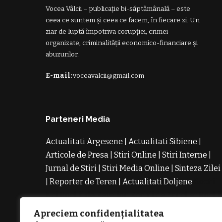
Vocea Vâlcii – publicație bi-săptămânală – este
ceea ce suntem și ceea ce facem, în fiecare zi. Un
ziar de luptă împotriva corupției, crimei
organizate, criminalității economico-financiare și
abuzurilor.
E-mail:
voceavalcii@gmail.com
Parteneri Media
Actualitati Argesene
|
Actualitati Sibiene
|
Articole de Presa
|
Stiri Online
|
Stiri Interne
|
Jurnal de Stiri
|
Stiri Media Online
|
Sinteza Zilei
|
Reporter de Teren
|
Actualitati Doljene
Rochii
Noi
Rochii de Revelion
Rochii de Banchet
Rochi
de Cununie
Magazin de Rochii
Rochii pe
Apreciem confidențialitatea
Comanda
Rochii de Seara