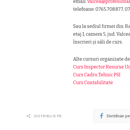
email:
valcea@profesiona
telefoane: 0765.708.877, 0
Sau la sediul firmei din: Ram
etaj 1, camera 5, jud. Val
înscrieri şi sãli de curs.
Alte cursuri organizate d
Curs Inspector Resurse 
Curs Cadru Tehnic PSI
Curs Contabilitate
Distribuie p
DISTRIBUIE PE