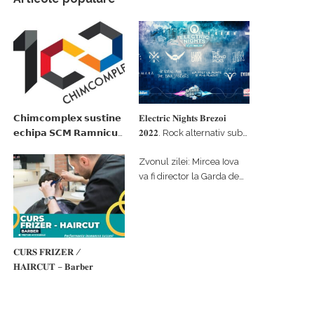
𝗖𝗵𝗶𝗺𝗰𝗼𝗺𝗽𝗹𝗲𝘅 𝘀𝘂𝘀𝘁𝗶𝗻𝗲
𝐄𝐥𝐞𝐜𝐭𝐫𝐢𝐜 𝐍𝐢𝐠𝐡𝐭𝐬 𝐁𝐫𝐞𝐳𝐨𝐢
𝗲𝗰𝗵𝗶𝗽𝗮 𝗦𝗖𝗠 𝗥𝗮𝗺𝗻𝗶𝗰𝘂
𝟐𝟎𝟐𝟐. Rock alternativ sub
𝗩𝗮𝗹𝗰𝗲𝗮 𝗶𝗻 𝗰𝗮𝗹𝗶𝘁𝗮𝘁𝗲 𝗱𝗲
cerul înstelat de la
Zvonul zilei: Mircea Iova
𝗽𝗮𝗿𝘁𝗲𝗻𝗲𝗿 𝗳𝗶𝗻𝗮𝗻𝘁𝗮𝘁𝗼𝗿
#𝐁𝐫𝐞𝐳𝐨𝐢𝐮𝐥𝐋𝐮𝐦𝐢𝐢
va fi director la Garda de
Mediu Vâlcea
𝐂𝐔𝐑𝐒 𝐅𝐑𝐈𝐙𝐄𝐑 /
𝐇𝐀𝐈𝐑𝐂𝐔𝐓 – 𝐁𝐚𝐫𝐛𝐞𝐫