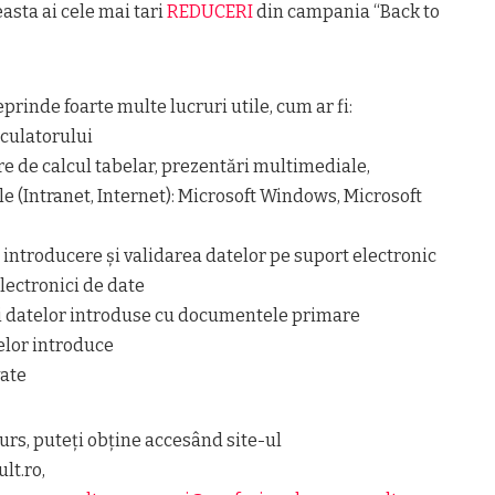
asta ai cele mai tari
REDUCERI
din campania “Back to
prinde foarte multe lucruri utile, cum ar fi:
lculatorului
are de calcul tabelar, prezentări multimediale,
le (Intranet, Internet): Microsoft Windows, Microsoft
introducere și validarea datelor pe suport electronic
lectronici de date
i datelor introduse cu documentele primare
elor introduce
vate
urs, puteţi obţine accesând site-ul
lt.ro,