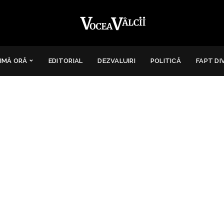
IMĂ ORĂ
EDITORIAL
DEZVALUIRI
POLITICĂ
FAPT DI