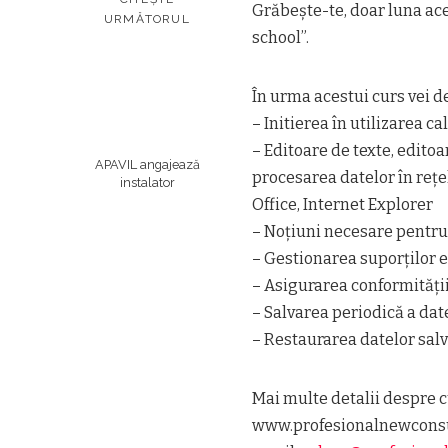
Grăbeşte-te, doar luna ace
URMĂTORUL
school”.
În urma acestui curs vei de
– Initierea în utilizarea ca
– Editoare de texte, edito
APAVIL angajează
procesarea datelor în rețe
instalator
Office, Internet Explorer
– Noțiuni necesare pentru 
– Gestionarea suporților e
– Asigurarea conformități
– Salvarea periodică a dat
– Restaurarea datelor sal
Mai multe detalii despre c
www.profesionalnewconsu