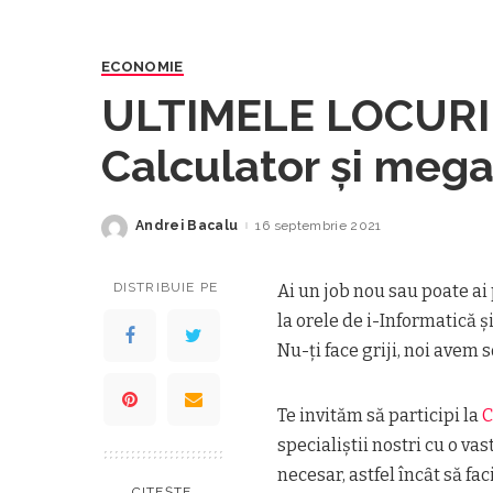
ECONOMIE
ULTIMELE LOCURI 
Calculator şi meg
Andrei Bacalu
16 septembrie 2021
Posted
by
DISTRIBUIE PE
Ai un job nou sau poate ai
la orele de i-Informatică ş
Nu-ţi face griji, noi avem s
Te invităm să participi la
C
specialiştii nostri cu o va
necesar, astfel încȃt să fa
CITEȘTE