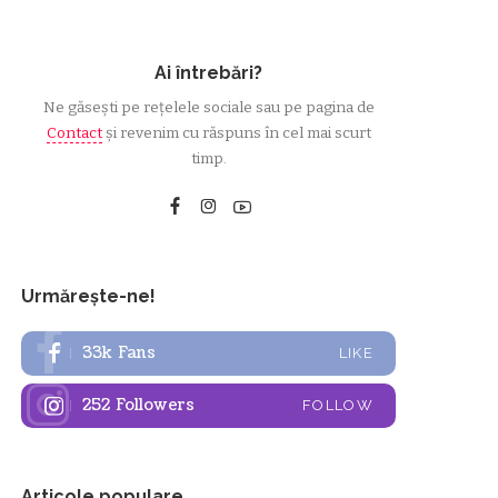
Ai întrebări?
Ne găsești pe rețelele sociale sau pe pagina de
Contact
și revenim cu răspuns în cel mai scurt
timp.
Urmărește-ne!
33k
Fans
LIKE
252
Followers
FOLLOW
Articole populare