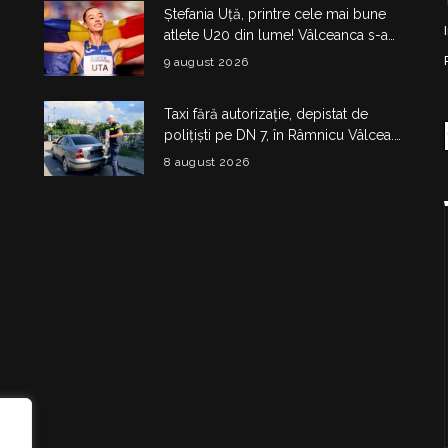
Ștefania Uță, printre cele mai bune
atlete U20 din lume! Vâlceanca s-a
calificat în finala de la Eugene
9 august 2026
Taxi fără autorizație, depistat de
polițiști pe DN 7, în Râmnicu Vâlcea.
Șoferul a rămas fără plăcuțe timp de
8 august 2026
6 luni
i