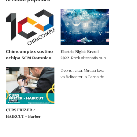
𝗖𝗵𝗶𝗺𝗰𝗼𝗺𝗽𝗹𝗲𝘅 𝘀𝘂𝘀𝘁𝗶𝗻𝗲
𝐄𝐥𝐞𝐜𝐭𝐫𝐢𝐜 𝐍𝐢𝐠𝐡𝐭𝐬 𝐁𝐫𝐞𝐳𝐨𝐢
𝗲𝗰𝗵𝗶𝗽𝗮 𝗦𝗖𝗠 𝗥𝗮𝗺𝗻𝗶𝗰𝘂
𝟐𝟎𝟐𝟐. Rock alternativ sub
𝗩𝗮𝗹𝗰𝗲𝗮 𝗶𝗻 𝗰𝗮𝗹𝗶𝘁𝗮𝘁𝗲 𝗱𝗲
cerul înstelat de la
Zvonul zilei: Mircea Iova
𝗽𝗮𝗿𝘁𝗲𝗻𝗲𝗿 𝗳𝗶𝗻𝗮𝗻𝘁𝗮𝘁𝗼𝗿
#𝐁𝐫𝐞𝐳𝐨𝐢𝐮𝐥𝐋𝐮𝐦𝐢𝐢
va fi director la Garda de
Mediu Vâlcea
𝐂𝐔𝐑𝐒 𝐅𝐑𝐈𝐙𝐄𝐑 /
𝐇𝐀𝐈𝐑𝐂𝐔𝐓 – 𝐁𝐚𝐫𝐛𝐞𝐫