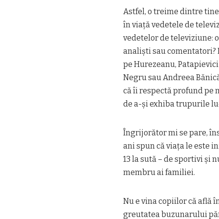
Astfel, o treime dintre tin
în viaţă vedetele de televi
vedetelor de televiziune: o
analişti sau comentatori? 
pe Hurezeanu, Patapievici 
Negru sau Andreea Bănică –
că îi respectă profund pe
de a-şi exhiba trupurile luc
Îngrijorător mi se pare, îns
ani spun că viaţa le este i
13 la sută – de sportivi şi
membru ai familiei.
Nu e vina copiilor că află
greutatea buzunarului păr