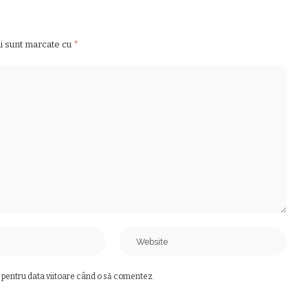
ii sunt marcate cu
*
 pentru data viitoare când o să comentez.