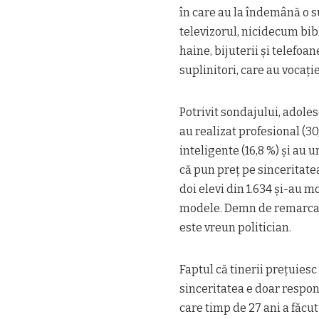
în care au la îndemână o s
televizorul, nicidecum bibl
haine, bijuterii şi telefoan
suplinitori, care au vocaţi
Potrivit sondajului, adoles
au realizat profesional (30,
inteligente (16,8 %) şi au 
că pun preţ pe sinceritatea
doi elevi din 1.634 şi-au m
modele. Demn de remarcat e
este vreun politician.
Faptul că tinerii preţuies
sinceritatea e doar respons
care timp de 27 ani a făcut