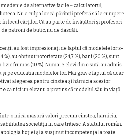
umedenie de alternative facile – calculatorul,
ioteca. Nu e culpa lor că părinţii preferă să le cumpere
e în locul cărţilor. Că au parte de învăţători şi profesori
e de patroni de butic, nu de dascăli.
cenţii au fost impresionaţi de faptul că modelele lor s-
4 %), au obţinut notorietate (24,7 %), bani (20 %), sunt
un fizic frumos (10 %). Numai 3 elevi din o sută au admis
 şi pe educaţia modelelor lor. Mai grav e faptul că doar
otivat alegerea pentru cinstea şi hărnicia acestor
 că nici un elev nu a pretins că modelul său în viaţă
c într-o mică măsură valori precum cinstea, hărnicia,
abilitatea societăţii în care trăiesc. A statului român,
 apologia hoţiei şi a susţinut incompetenţa la toate