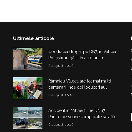
Ultimele articole
Conducea drogat pe DN7, în Vâlcea.
Polițiștii au găsit în autoturism
obiecte și substanțe suspecte
6 august 2026
Râmnicu Vâlcea are tot mai mulți
centenari. Încă doi locuitori au
împlinit 100 de ani în doar câteva zile
6 august 2026
Accident în Mihăești, pe DN67.
Printre persoanele implicate se află
și doi copii
6 august 2026