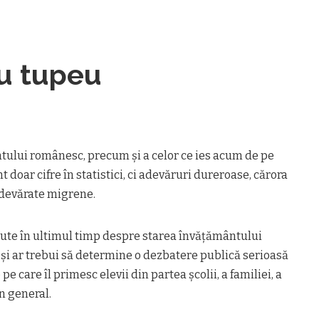
cu tupeu
ntului românesc, precum şi a celor ce ies acum de pe
t doar cifre în statistici, ci adevăruri dureroase, cărora
adevărate migrene.
cute în ultimul timp despre starea învățământului
i ar trebui să determine o dezbatere publică serioasă
e care îl primesc elevii din partea şcolii, a familiei, a
n general.