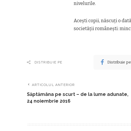
nivelurile.
Aceşti copii, născuţi o da
societăţii româneşti: minci
Distribuie p
DISTRIBUIE PE
ARTICOLUL ANTERIOR
Săptămâna pe scurt – de la lume adunate,
24 noiembrie 2016