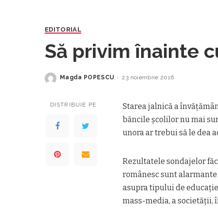
EDITORIAL
Să privim înainte 
Magda POPESCU
23 noiembrie 2016
Posted
by
DISTRIBUIE PE
Starea jalnică a învăţămâ
băncile şcolilor nu mai sun
unora ar trebui să le dea 
Rezultatele sondajelor fă
românesc sunt alarmante ş
asupra tipului de educaţie p
mass-media, a societăţii, î