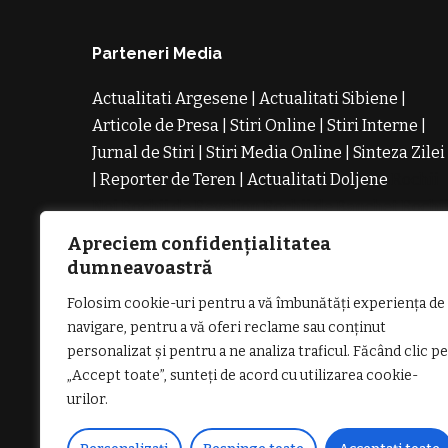
Parteneri Media
Actualitati Argesene
|
Actualitati Sibiene
|
Articole de Presa
|
Stiri Online
|
Stiri Interne
|
Jurnal de Stiri
|
Stiri Media Online
|
Sinteza Zilei
|
Reporter de Teren
|
Actualitati Doljene
Rochii
Noi
Rochii de Revelion
Rochii de Banchet
Rochi
de Cununie
Magazin de Rochii
Rochii pe
Apreciem confidențialitatea
Comanda
Rochii de Seara
dumneavoastră
Folosim cookie-uri pentru a vă îmbunătăți experiența de
navigare, pentru a vă oferi reclame sau conținut
personalizat și pentru a ne analiza traficul. Făcând clic pe
„Accept toate”, sunteți de acord cu utilizarea cookie-
GDPR: POLITICA DE CONFIDENȚIALI
urilor.