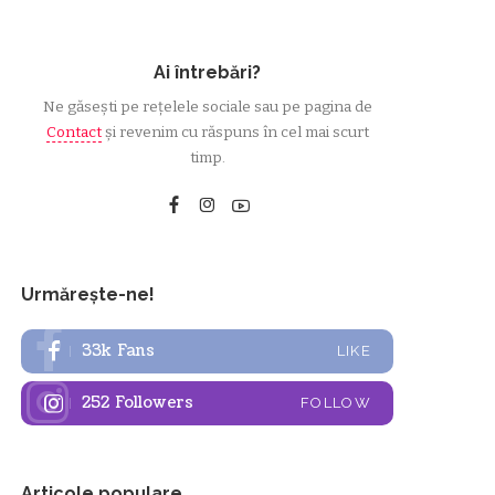
Ai întrebări?
Ne găsești pe rețelele sociale sau pe pagina de
Contact
și revenim cu răspuns în cel mai scurt
timp.
Urmărește-ne!
33k
Fans
LIKE
252
Followers
FOLLOW
Articole populare