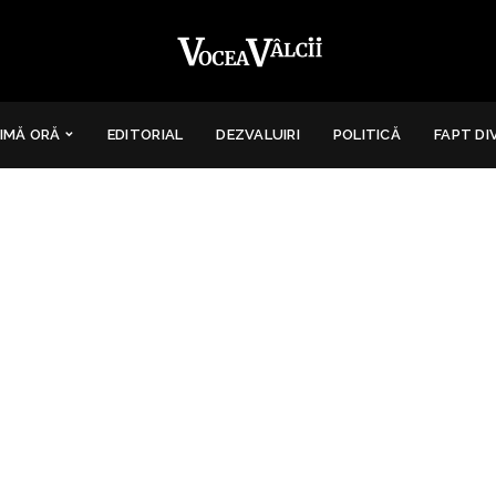
IMĂ ORĂ
EDITORIAL
DEZVALUIRI
POLITICĂ
FAPT DI