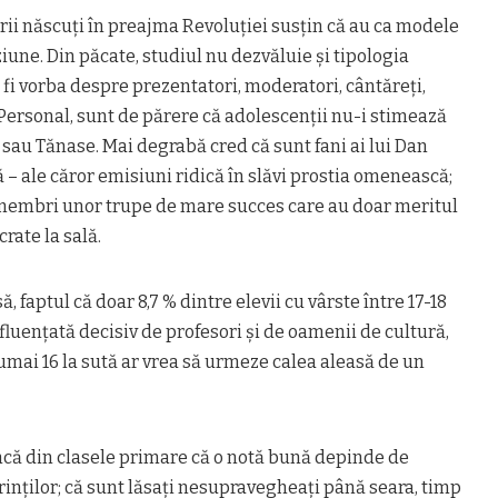
erii născuţi în preajma Revoluţiei susţin că au ca modele
ziune. Din păcate, studiul nu dezvăluie şi tipologia
 fi vorba despre prezentatori, moderatori, cântăreţi,
Personal, sunt de părere că adolescenţii nu-i stimează
sau Tănase. Mai degrabă cred că sunt fani ai lui Dan
 ale căror emisiuni ridică în slăvi prostia omenească;
 membri unor trupe de mare succes care au doar meritul
rate la sală.
ă, faptul că doar 8,7 % dintre elevii cu vârste între 17-18
nfluenţată decisiv de profesori şi de oamenii de cultură,
 numai 16 la sută ar vrea să urmeze calea aleasă de un
 încă din clasele primare că o notă bună depinde de
inţilor; că sunt lăsaţi nesupravegheaţi până seara, timp