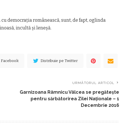
tă cu democraţia românească, sunt, de fapt, oglinda
noasă, incultă şi leneşă.
e Facebook
Distribuie pe Twitter
URMĂTORUL ARTICOL
Garnizoana Râmnicu Vâlcea se pregăteşte
pentru sărbătorirea Zilei Naţionale – 1
Decembrie 2016