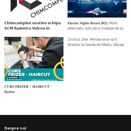
𝗖𝗵𝗶𝗺𝗰𝗼𝗺𝗽𝗹𝗲𝘅 𝘀𝘂𝘀𝘁𝗶𝗻𝗲 𝗲𝗰𝗵𝗶𝗽𝗮
𝐄𝐥𝐞𝐜𝐭𝐫𝐢𝐜 𝐍𝐢𝐠𝐡𝐭𝐬 𝐁𝐫𝐞𝐳𝐨𝐢 𝟐𝟎𝟐𝟐. Rock
𝗦𝗖𝗠 𝗥𝗮𝗺𝗻𝗶𝗰𝘂 𝗩𝗮𝗹𝗰𝗲𝗮 𝗶𝗻
alternativ sub cerul înstelat de la
𝗰𝗮𝗹𝗶𝘁𝗮𝘁𝗲 𝗱𝗲 𝗽𝗮𝗿𝘁𝗲𝗻𝗲𝗿
#𝐁𝐫𝐞𝐳𝐨𝐢𝐮𝐥𝐋𝐮𝐦𝐢𝐢
𝗳𝗶𝗻𝗮𝗻𝘁𝗮𝘁𝗼𝗿
Zvonul zilei: Mircea Iova va fi
director la Garda de Mediu Vâlcea
𝐂𝐔𝐑𝐒 𝐅𝐑𝐈𝐙𝐄𝐑 / 𝐇𝐀𝐈𝐑𝐂𝐔𝐓 –
𝐁𝐚𝐫𝐛𝐞𝐫
Despre noi