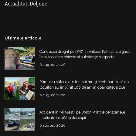
Actualitati Doljene
Rochii Noi
Rochii de Revelion
Rochii
de Banchet
Rochii de Cununie
Magazin de Rochii
Rochii
pe Comanda
Rochii de Seara
Ultimele articole
Conducea drogat pe DN7, în Vâlcea. Polițiștii au găsit
în autoturism obiecte și substanțe suspecte
6 august 2026
Râmnicu Vâlcea are tot mai mulți centenari. Încă doi
locuitori au împlinit 100 de ani în doar câteva zile
6 august 2026
Accident în Mihăești, pe DN67. Printre persoanele
implicate se află și doi copii
6 august 2026