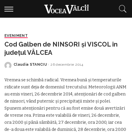
EVENIMENT
Cod Galben de NINSORI şi VISCOL în
judeţul VÂLCEA
Claudia STANCIU
26 decembrie 2014
Posted
by
Vremea se schimbă radical. Vremea bună şi temperaturile
ridicate sunt deja de domeniul trecutului. Meteorologii ANM
au emis vineri, 26 decembrie 2014, atenţionări de cod galben
de ninsori, vând puternic şi precipitaţii mixte şi polei.
Spunem atenţionări pentru că au fost emise două avertizări
de vreme rea. Prima este valabilă de vineri, 26 decembrie,
ora 20.00 şi până sâmbătă, 27 decembrie, ora 20.00, iar cea
de-a doua este valabilă de duminică, 28 decembrie, ora 20.00