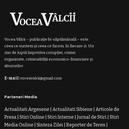
Vocea Vâlcii – publicație bi-săptămânală – este
ceea ce suntem și ceea ce facem, în fiecare zi. Un
ziar de luptă împotriva corupției, crimei
organizate, criminalității economico-financiare și
abuzurilor.
E-mail:
voceavalcii@gmail.com
Parteneri Media
Actualitati Argesene
|
Actualitati Sibiene
|
Articole de
Presa
|
Stiri Online
|
Stiri Interne
|
Jurnal de Stiri
|
Stiri
Media Online
|
Sinteza Zilei
|
Reporter de Teren
|