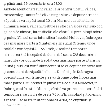
şi până luni, 29 decembrie, ora 23.00.
Ambele atenţionări sunt valabile şi pentru judeţul Vâlcea,
meteorologii anunţând că va ninge şi se va depune strat de
zăpadă, ce va depăşi local 20 cm. Mai mult decât atât, de
duminică seara, vâlcenii trebuie să ştie că Vâlcea va fi sub cod
galben de ninsori, intensificări ale vântului, precipitaţii mixte
şi polei. „Vântul se va intensifica în sudul Moldovei, Dobrogea,
cea mai mare parte a Munteniei şi în sudul Olteniei, unde
rafalele vor depăşi 45…55 km/h, viscolind temporar
ninsoarea. (…) Începând de duminică seara (28 decembrie)
ninsorile vor cuprinde treptat cea mai mare parte a ţării, iar
în sud şi sud-est vor fi abundente şi se va depune un strat nou
şi consistent de zăpadă. În Lunca Dunării şi în Dobrogea
precipitaţiile vor fi mixte şi se va depune polei. În cea mai
mare parte a Munteniei, în jumătatea de sud a Moldovei, în
Dobrogea şi în estul Olteniei, vântul va prezenta intensificări
temporare, cu rafale de peste 70 km/h, viscolind şi troienind
zăpada” – se arată în atenţionarea ANM, ce cuprinde şi
judeţul Vâlcea.