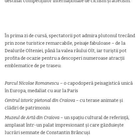
destinat competițiilor internaționale de ciclism și atletism.
În prima zi de cursă, spectatorii pot admira plutonul trecând
prin zone turistice remarcabile, peisaje fabuloase – de la
Dealurile Olteniei, până la valea râului Olt, iar turiștii pot
profita de ocazie pentru a descoperi numeroase atracții
emblematice de pe traseu:
Parcul Nicolae Romanescu
– o capodoperă peisagistică unică
în Europa, medaliat cu aur la Paris
Centrul istoric pietonal din Craiova
– cu terase animate și
clădiri de patrimoniu
Muzeul de Artă din Craiova
– un spațiu cultural de referință,
amplasat într-un palat impresionant și care găzduiește
lucrări semnate de Constantin Brâncuși