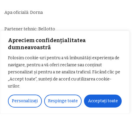
Apa oficială: Dorna
Partener tehnic: Bellotto
Apreciem confidențialitatea
Parteneri media: Prima Sport, TVR
dumneavoastră
Folosim cookie-uri pentru a vă îmbunătăți experiența de
navigare, pentru a vă oferi reclame sau conținut
personalizat și pentru a ne analiza traficul. Făcând clic pe
DISTRIBUIE PE
„Accept toate”, sunteți de acord cu utilizarea cookie-
urilor.
ARTICOLUL ANTERIOR
URMĂTORUL ARTICOL
Restricții de circulație pe
Circulație restricționată pe
Personalizați
Respinge toate
Acceptați toate
drumurile naționale din
Transfăgărășan, vineri
județul Vâlcea – 28 august
dimineață
2025