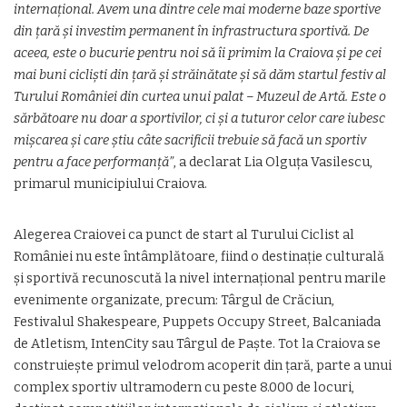
internațional. Avem una dintre cele mai moderne baze sportive
din țară și investim permanent în infrastructura sportivă. De
aceea, este o bucurie pentru noi să îi primim la Craiova și pe cei
mai buni cicliști din țară și străinătate și să dăm startul festiv al
Turului României din curtea unui palat – Muzeul de Artă. Este o
sărbătoare nu doar a sportivilor, ci și a tuturor celor care iubesc
mișcarea și care știu câte sacrificii trebuie să facă un sportiv
pentru a face performanță”
, a declarat Lia Olguța Vasilescu,
primarul municipiului Craiova.
Alegerea Craiovei ca punct de start al Turului Ciclist al
României nu este întâmplătoare, fiind o destinație culturală
și sportivă recunoscută la nivel internațional pentru marile
evenimente organizate, precum: Târgul de Crăciun,
Festivalul Shakespeare, Puppets Occupy Street, Balcaniada
de Atletism, IntenCity sau Târgul de Paște. Tot la Craiova se
construiește primul velodrom acoperit din țară, parte a unui
complex sportiv ultramodern cu peste 8.000 de locuri,