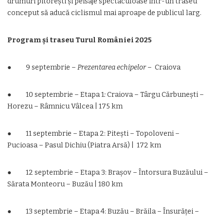
drumuri pitorești și peisaje spectaculoase într-un traseu
conceput să aducă ciclismul mai aproape de publicul larg.
Program și traseu Turul României 2025
● 9 septembrie –
Prezentarea echipelor
– Craiova
● 10 septembrie – Etapa 1
:
Craiova – Târgu Cărbunești –
Horezu – Râmnicu Vâlcea | 175 km
● 11 septembrie – Etapa 2: Pitești – Topoloveni –
Pucioasa – Pasul Dichiu (Piatra Arsă) | 172 km
● 12 septembrie – Etapa 3: Brașov – Întorsura Buzăului –
Sărata Monteoru – Buzău | 180 km
● 13 septembrie – Etapa 4: Buzău – Brăila – Însurăței –