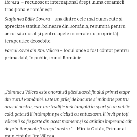
Horezu
– recunoscut internațional drept inima ceramicii
tradiționale românești
Stațiunea Băile Govora
– una dintre cele mai cunoscute și
apreciate stațiuni balneare din România, renumită pentru
aerul său curat și pentru apele minerale cu proprietăți
terapeutice deosebite.
Parcul Zăvoi din Rm. Vâlcea
– locul unde a fost cântat pentru
prima dată, în public, imnul României.
„Râmnicu Vâlcea este onorat să găzduiască finalul primei etape
din Turul României. Este un prilej de bucurie și mândrie pentru
orașul nostru, care are tradiție îndelungată în sport și un public
cald, gata să îi întâmpine pe cicliști cu entuziasm. Îi invit pe toți
vâlcenii să fie parte din acest moment și să arătăm împreună cât
de primitor poate fi orașul nostru.”
– Mircia Gutău, Primar al
municipiului Rm.Vâlcea.