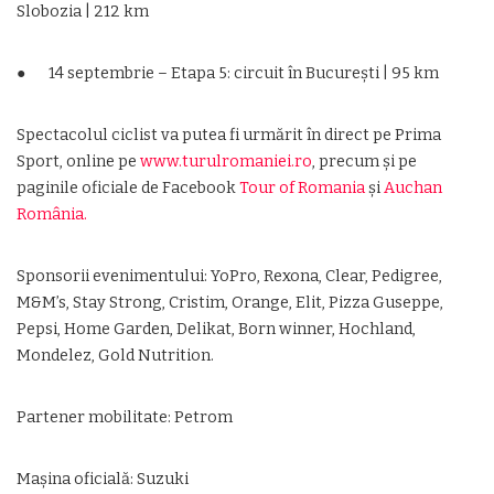
Slobozia | 212 km
● 14 septembrie – Etapa 5: circuit în București | 95 km
Spectacolul ciclist va putea fi urmărit în direct pe Prima
Sport, online pe
www.turulromaniei.
ro
, precum și pe
paginile oficiale de Facebook
Tour of Romania
și
Auchan
România.
Sponsorii evenimentului: YoPro, Rexona, Clear, Pedigree,
M&M’s, Stay Strong, Cristim, Orange, Elit, Pizza Guseppe,
Pepsi, Home Garden, Delikat, Born winner, Hochland,
Mondelez, Gold Nutrition.
Partener mobilitate: Petrom
Mașina oficială: Suzuki