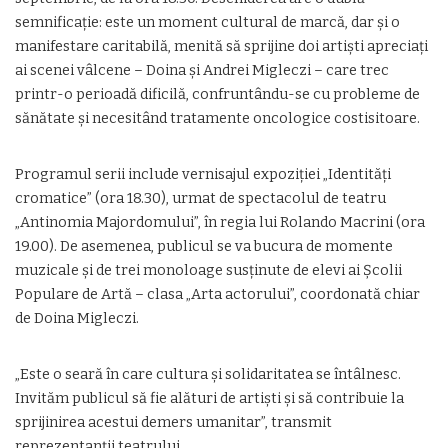
semnificație: este un moment cultural de marcă, dar și o
manifestare caritabilă, menită să sprijine doi artiști apreciați
ai scenei vâlcene – Doina și Andrei Migleczi – care trec
printr-o perioadă dificilă, confruntându-se cu probleme de
sănătate și necesitând tratamente oncologice costisitoare.
Programul serii include vernisajul expoziției „Identități
cromatice” (ora 18.30), urmat de spectacolul de teatru
„Antinomia Majordomului”, în regia lui Rolando Macrini (ora
19.00). De asemenea, publicul se va bucura de momente
muzicale și de trei monoloage susținute de elevi ai Școlii
Populare de Artă – clasa „Arta actorului”, coordonată chiar
de Doina Migleczi.
„Este o seară în care cultura și solidaritatea se întâlnesc.
Invităm publicul să fie alături de artiști și să contribuie la
sprijinirea acestui demers umanitar”, transmit
reprezentanții teatrului.