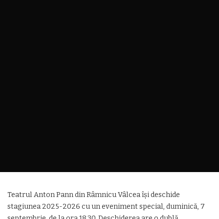
Teatrul Anton Pann din Râmnicu Vâlcea își deschide
stagiunea 2025-2026 cu un eveniment special, duminică, 7
septembrie, de la ora 18.30. Deschiderea are o dublă