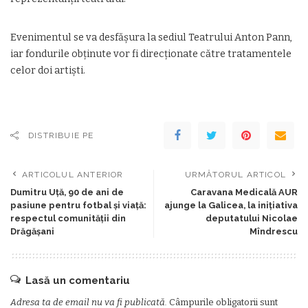
Evenimentul se va desfășura la sediul Teatrului Anton Pann,
iar fondurile obținute vor fi direcționate către tratamentele
celor doi artiști.
DISTRIBUIE PE
ARTICOLUL ANTERIOR
URMĂTORUL ARTICOL
Dumitru Uță, 90 de ani de
Caravana Medicală AUR
pasiune pentru fotbal și viață:
ajunge la Galicea, la inițiativa
respectul comunității din
deputatului Nicolae
Drăgășani
Mîndrescu
Lasă un comentariu
Adresa ta de email nu va fi publicată.
Câmpurile obligatorii sunt