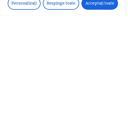
Personalizați
Respinge toate
Acceptați toate
Despre noi
Vocea Vâlcii – publicație bi-săptămânală – este
ceea ce suntem și ceea ce facem, în fiecare zi. Un
ziar de luptă împotriva corupției, crimei
organizate, criminalității economico-financiare și
abuzurilor.
E-mail:
voceavalcii@gmail.com