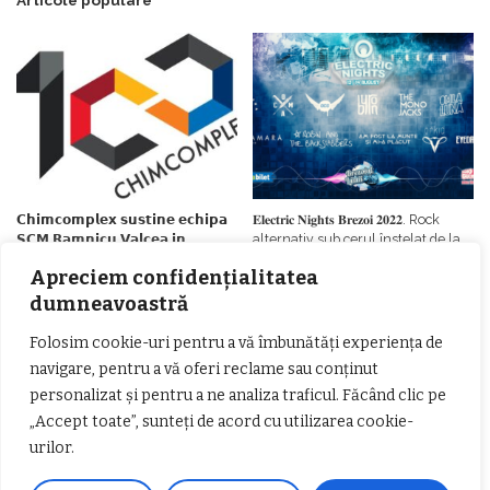
Articole populare
𝗖𝗵𝗶𝗺𝗰𝗼𝗺𝗽𝗹𝗲𝘅 𝘀𝘂𝘀𝘁𝗶𝗻𝗲 𝗲𝗰𝗵𝗶𝗽𝗮
𝐄𝐥𝐞𝐜𝐭𝐫𝐢𝐜 𝐍𝐢𝐠𝐡𝐭𝐬 𝐁𝐫𝐞𝐳𝐨𝐢 𝟐𝟎𝟐𝟐. Rock
𝗦𝗖𝗠 𝗥𝗮𝗺𝗻𝗶𝗰𝘂 𝗩𝗮𝗹𝗰𝗲𝗮 𝗶𝗻
alternativ sub cerul înstelat de la
𝗰𝗮𝗹𝗶𝘁𝗮𝘁𝗲 𝗱𝗲 𝗽𝗮𝗿𝘁𝗲𝗻𝗲𝗿
#𝐁𝐫𝐞𝐳𝐨𝐢𝐮𝐥𝐋𝐮𝐦𝐢𝐢
Apreciem confidențialitatea
𝗳𝗶𝗻𝗮𝗻𝘁𝗮𝘁𝗼𝗿
Zvonul zilei: Mircea Iova va fi
director la Garda de Mediu Vâlcea
dumneavoastră
Folosim cookie-uri pentru a vă îmbunătăți experiența de
navigare, pentru a vă oferi reclame sau conținut
personalizat și pentru a ne analiza traficul. Făcând clic pe
„Accept toate”, sunteți de acord cu utilizarea cookie-
urilor.
𝐂𝐔𝐑𝐒 𝐅𝐑𝐈𝐙𝐄𝐑 / 𝐇𝐀𝐈𝐑𝐂𝐔𝐓 –
𝐁𝐚𝐫𝐛𝐞𝐫