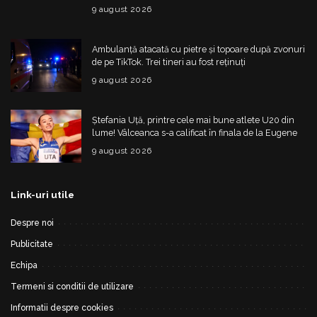
Ministerul schimbă regulile din 20 august
9 august 2026
Ambulanță atacată cu pietre și topoare după zvonuri
de pe TikTok. Trei tineri au fost reținuți
9 august 2026
Ștefania Uță, printre cele mai bune atlete U20 din
lume! Vâlceanca s-a calificat în finala de la Eugene
9 august 2026
Link-uri utile
Despre noi
Publicitate
Echipa
Termeni si conditii de utilizare
Informatii despre cookies