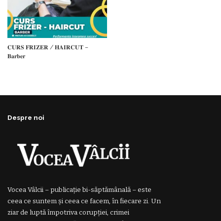
𝐂𝐔𝐑𝐒 𝐅𝐑𝐈𝐙𝐄𝐑 / 𝐇𝐀𝐈𝐑𝐂𝐔𝐓 –
𝐁𝐚𝐫𝐛𝐞𝐫
Despre noi
Vocea Vâlcii – publicație bi-săptămânală – este
ceea ce suntem și ceea ce facem, în fiecare zi. Un
ziar de luptă împotriva corupției, crimei