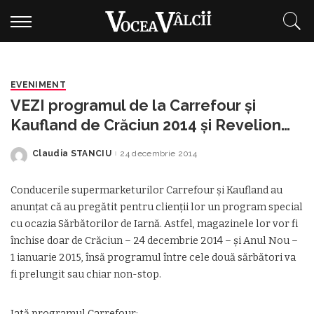
EVENIMENT
VEZI programul de la Carrefour şi
Kaufland de Crăciun 2014 şi Revelion
2015
Claudia STANCIU
24 decembrie 2014
Posted
by
Conducerile supermarketurilor Carrefour şi Kaufland au
anunţat că au pregătit pentru clienţii lor un program special
cu ocazia Sărbătorilor de Iarnă. Astfel, magazinele lor vor fi
închise doar de Crăciun – 24 decembrie 2014 – şi Anul Nou –
1 ianuarie 2015, însă programul între cele două sărbători va
fi prelungit sau chiar non-stop.
Iată programul Carrefour: