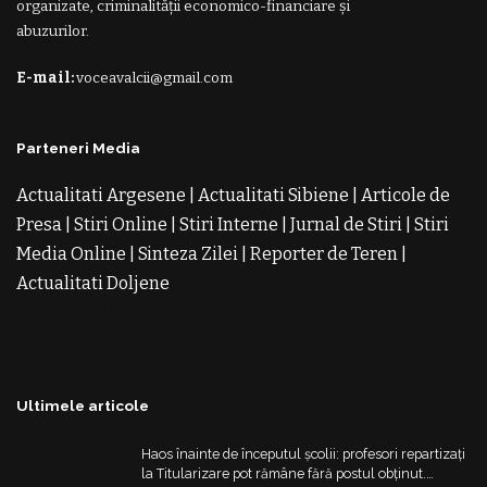
organizate, criminalității economico-financiare și
abuzurilor.
E-mail:
voceavalcii@gmail.com
Parteneri Media
Actualitati Argesene
|
Actualitati Sibiene
|
Articole de
Presa
|
Stiri Online
|
Stiri Interne
|
Jurnal de Stiri
|
Stiri
Media Online
|
Sinteza Zilei
|
Reporter de Teren
|
Actualitati Doljene
Rochii Noi
Rochii de Revelion
Rochii
de Banchet
Rochii de Cununie
Magazin de Rochii
Rochii
pe Comanda
Rochii de Seara
Ultimele articole
Haos înainte de începutul școlii: profesori repartizați
la Titularizare pot rămâne fără postul obținut.