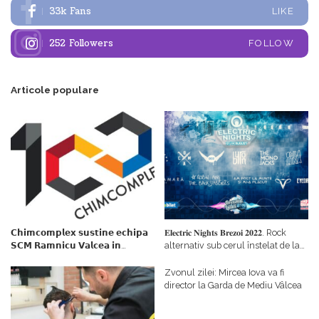
33k
Fans
LIKE
252
Followers
FOLLOW
Articole populare
𝗖𝗵𝗶𝗺𝗰𝗼𝗺𝗽𝗹𝗲𝘅 𝘀𝘂𝘀𝘁𝗶𝗻𝗲 𝗲𝗰𝗵𝗶𝗽𝗮
𝐄𝐥𝐞𝐜𝐭𝐫𝐢𝐜 𝐍𝐢𝐠𝐡𝐭𝐬 𝐁𝐫𝐞𝐳𝐨𝐢 𝟐𝟎𝟐𝟐. Rock
𝗦𝗖𝗠 𝗥𝗮𝗺𝗻𝗶𝗰𝘂 𝗩𝗮𝗹𝗰𝗲𝗮 𝗶𝗻
alternativ sub cerul înstelat de la
𝗰𝗮𝗹𝗶𝘁𝗮𝘁𝗲 𝗱𝗲 𝗽𝗮𝗿𝘁𝗲𝗻𝗲𝗿
#𝐁𝐫𝐞𝐳𝐨𝐢𝐮𝐥𝐋𝐮𝐦𝐢𝐢
𝗳𝗶𝗻𝗮𝗻𝘁𝗮𝘁𝗼𝗿
Zvonul zilei: Mircea Iova va fi
director la Garda de Mediu Vâlcea