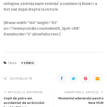
sintagma „violenţa naşte violenţa” şi susţinea că Rusiei i-a
fost luat ilegal dreptul la victorie.
[iframe width=”560″ height=”315″
src=”//www.youtube.com/embed/8_3go4–cMk”
frameborder=”0″ allowfullscreen ]
VIDEO
TAGS:
DISTRIBUIE PE
ARTICOLUL ANTERIOR
URMĂTORUL ARTICOL
Copil de patru ani,
Momentul adevărului pentru
accidentat de un biciclist
New HCM