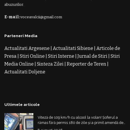
abuzurilor.
E-mail:
voceavalcii@gmail.com
Parteneri Media
Actualitati Argesene
|
Actualitati Sibiene
|
Articole de
Presa
|
Stiri Online
|
Stiri Interne
|
Jurnal de Stiri
|
Stiri
Media Online
|
Sinteza Zilei
|
Reporter de Teren
|
Actualitati Doljene
Rochii Noi
Rochii de Revelion
Rochii
de Banchet
Rochii de Cununie
Magazin de Rochii
Rochii
pe Comanda
Rochii de Seara
Ultimele articole
Viteză de 109 km/h cu alcool la volan! Șoferul a
rămas fără permis 180 de zile și a primit amendă de
4.325 de lei