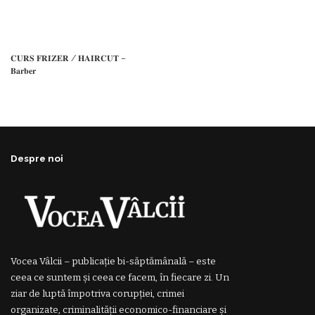
𝐂𝐔𝐑𝐒 𝐅𝐑𝐈𝐙𝐄𝐑 / 𝐇𝐀𝐈𝐑𝐂𝐔𝐓 –
𝐁𝐚𝐫𝐛𝐞𝐫
Despre noi
Vocea Vâlcii – publicație bi-săptămânală – este
ceea ce suntem și ceea ce facem, în fiecare zi. Un
ziar de luptă împotriva corupției, crimei
organizate, criminalității economico-financiare și