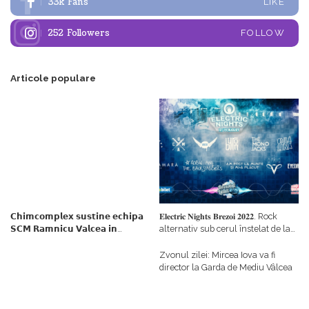
33k
Fans
LIKE
252
Followers
FOLLOW
Articole populare
𝗖𝗵𝗶𝗺𝗰𝗼𝗺𝗽𝗹𝗲𝘅 𝘀𝘂𝘀𝘁𝗶𝗻𝗲 𝗲𝗰𝗵𝗶𝗽𝗮
𝐄𝐥𝐞𝐜𝐭𝐫𝐢𝐜 𝐍𝐢𝐠𝐡𝐭𝐬 𝐁𝐫𝐞𝐳𝐨𝐢 𝟐𝟎𝟐𝟐. Rock
𝗦𝗖𝗠 𝗥𝗮𝗺𝗻𝗶𝗰𝘂 𝗩𝗮𝗹𝗰𝗲𝗮 𝗶𝗻
alternativ sub cerul înstelat de la
𝗰𝗮𝗹𝗶𝘁𝗮𝘁𝗲 𝗱𝗲 𝗽𝗮𝗿𝘁𝗲𝗻𝗲𝗿
#𝐁𝐫𝐞𝐳𝐨𝐢𝐮𝐥𝐋𝐮𝐦𝐢𝐢
𝗳𝗶𝗻𝗮𝗻𝘁𝗮𝘁𝗼𝗿
Zvonul zilei: Mircea Iova va fi
director la Garda de Mediu Vâlcea