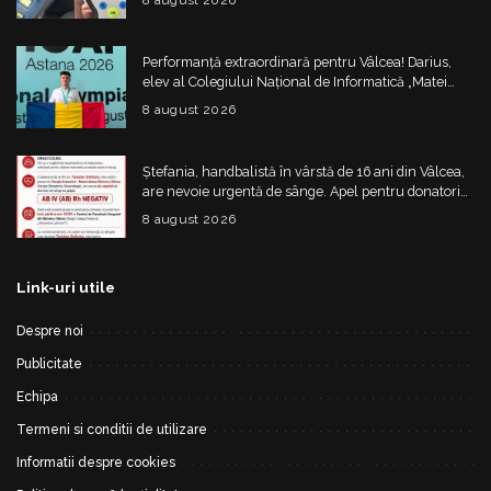
8 august 2026
Performanță extraordinară pentru Vâlcea! Darius,
elev al Colegiului Național de Informatică „Matei
Basarab”, a cucerit argintul la Olimpiada
8 august 2026
Internațională de Inteligență Artificială
Ștefania, handbalistă în vârstă de 16 ani din Vâlcea,
are nevoie urgentă de sânge. Apel pentru donatori
cu grupa AB IV negativ
8 august 2026
Link-uri utile
Despre noi
Publicitate
Echipa
Termeni si conditii de utilizare
Informatii despre cookies