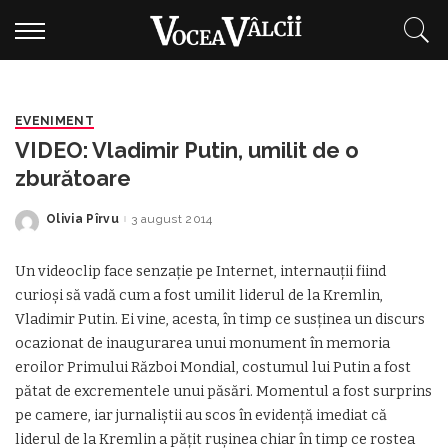
EVENIMENT
VIDEO: Vladimir Putin, umilit de o
zburătoare
Olivia Pîrvu
3 august 2014
Posted
by
Un videoclip face senzaţie pe Internet, internauţii fiind
curioşi să vadă cum a fost umilit liderul de la Kremlin,
Vladimir Putin. Ei vine, acesta, în timp ce susţinea un discurs
ocazionat de inaugurarea unui monument în memoria
eroilor Primului Război Mondial, costumul lui Putin a fost
pătat de excrementele unui păsări. Momentul a fost surprins
pe camere, iar jurnaliştii au scos în evidenţă imediat că
liderul de la Kremlin a păţit ruşinea chiar în timp ce rostea