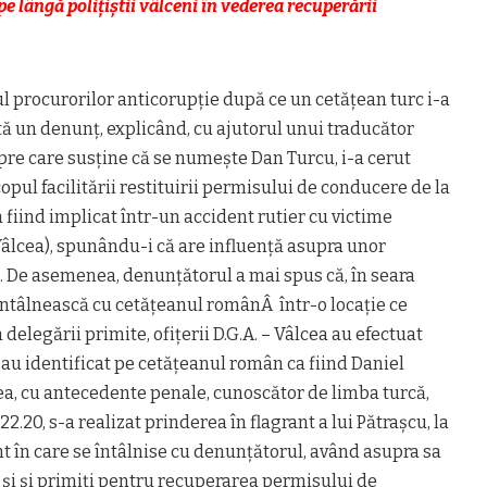
pe lângă polițiștii vâlceni în vederea recuperării
ul procurorilor anticorupție după ce un cetățean turc i-a
ită un denunț, explicând, cu ajutorul unui traducător
pre care susține că se numește Dan Turcu, i-a cerut
opul facilitării restituirii permisului de conducere de la
 fiind implicat într-un accident rutier cu victime
Vâlcea), spunându-i că are influență asupra unor
ră. De asemenea, denunțătorul a mai spus că, în seara
e întâlnească cu cetățeanul românÂ într-o locație ce
a delegării primite, ofițerii D.G.A. – Vâlcea au efectuat
l-au identificat pe cetățeanul român ca fiind Daniel
ea, cu antecedente penale, cunoscător de limba turcă,
 22.20, s-a realizat prinderea în flagrant a lui Pătrașcu, la
nt în care se întâlnise cu denunțătorul, având asupra sa
 și și primiți pentru recuperarea permisului de