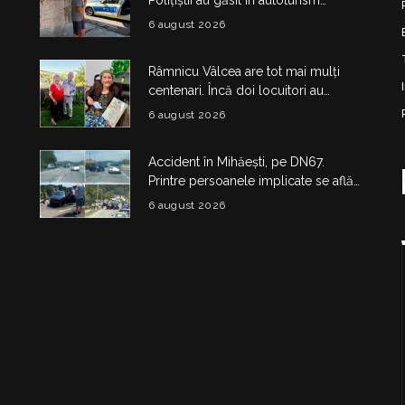
obiecte și substanțe suspecte
6 august 2026
Râmnicu Vâlcea are tot mai mulți
centenari. Încă doi locuitori au
împlinit 100 de ani în doar câteva zile
6 august 2026
Accident în Mihăești, pe DN67.
Printre persoanele implicate se află
și doi copii
6 august 2026