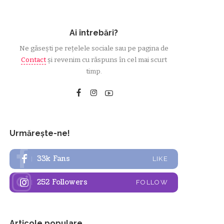
Ai întrebări?
Ne găsești pe rețelele sociale sau pe pagina de
Contact
și revenim cu răspuns în cel mai scurt
timp.
Urmărește-ne!
33k
Fans
LIKE
252
Followers
FOLLOW
Articole populare