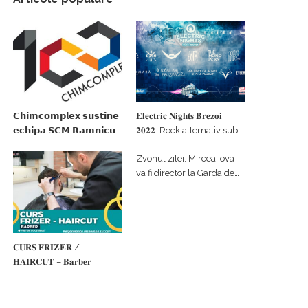
𝗖𝗵𝗶𝗺𝗰𝗼𝗺𝗽𝗹𝗲𝘅 𝘀𝘂𝘀𝘁𝗶𝗻𝗲
𝐄𝐥𝐞𝐜𝐭𝐫𝐢𝐜 𝐍𝐢𝐠𝐡𝐭𝐬 𝐁𝐫𝐞𝐳𝐨𝐢
𝗲𝗰𝗵𝗶𝗽𝗮 𝗦𝗖𝗠 𝗥𝗮𝗺𝗻𝗶𝗰𝘂
𝟐𝟎𝟐𝟐. Rock alternativ sub
𝗩𝗮𝗹𝗰𝗲𝗮 𝗶𝗻 𝗰𝗮𝗹𝗶𝘁𝗮𝘁𝗲 𝗱𝗲
cerul înstelat de la
Zvonul zilei: Mircea Iova
𝗽𝗮𝗿𝘁𝗲𝗻𝗲𝗿 𝗳𝗶𝗻𝗮𝗻𝘁𝗮𝘁𝗼𝗿
#𝐁𝐫𝐞𝐳𝐨𝐢𝐮𝐥𝐋𝐮𝐦𝐢𝐢
va fi director la Garda de
Mediu Vâlcea
𝐂𝐔𝐑𝐒 𝐅𝐑𝐈𝐙𝐄𝐑 /
𝐇𝐀𝐈𝐑𝐂𝐔𝐓 – 𝐁𝐚𝐫𝐛𝐞𝐫