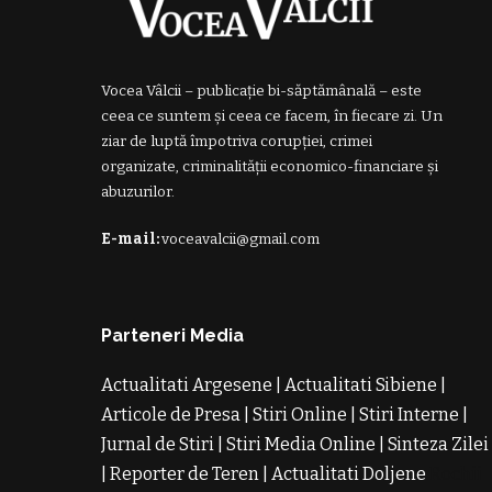
Vocea Vâlcii – publicație bi-săptămânală – este
ceea ce suntem și ceea ce facem, în fiecare zi. Un
ziar de luptă împotriva corupției, crimei
organizate, criminalității economico-financiare și
abuzurilor.
E-mail:
voceavalcii@gmail.com
Parteneri Media
Actualitati Argesene
|
Actualitati Sibiene
|
Articole de Presa
|
Stiri Online
|
Stiri Interne
|
Jurnal de Stiri
|
Stiri Media Online
|
Sinteza Zilei
|
Reporter de Teren
|
Actualitati Doljene
Rochii