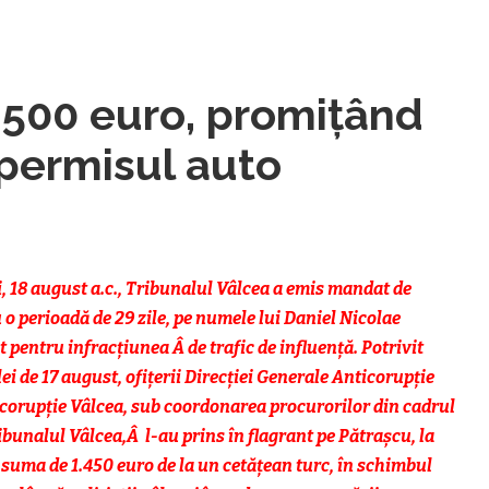
1.500 euro, promițând
 permisul auto
 18 august a.c., Tribunalul Vâlcea a emis mandat de
o perioadă de 29 zile, pe numele lui Daniel Nicolae
t pentru infracțiunea Â de trafic de influență. Potrivit
lei de 17 august, ofițerii Direcției Generale Anticorupție
corupție Vâlcea, sub coordonarea procurorilor din cadrul
bunalul Vâlcea,Â l-au prins în flagrant pe Pătrașcu, la
 suma de 1.450 euro de la un cetățean turc, în schimbul