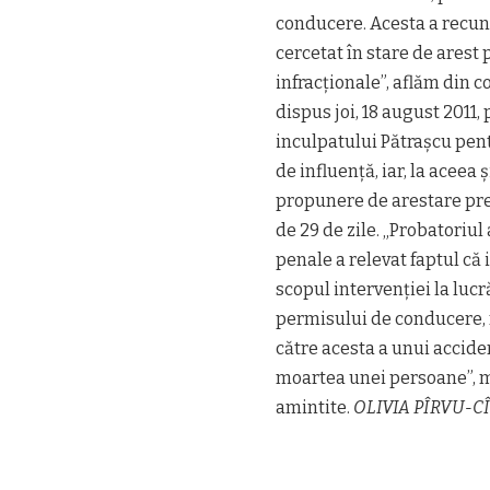
conducere. Acesta a recun
cercetat în stare de arest 
infracționale”, aflăm din
dispus joi, 18 august 2011,
inculpatului Pătrașcu pentr
de influență, iar, la aceea
propunere de arestare pr
de 29 de zile. „Probatoriu
penale a relevat faptul că 
scopul intervenției la lucr
permisului de conducere, r
către acesta a unui accide
moartea unei persoane”, ma
amintite.
OLIVIA PÎRVU-C