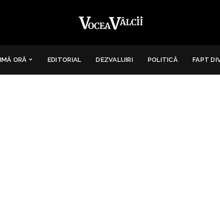
IMĂ ORĂ
EDITORIAL
DEZVALUIRI
POLITICĂ
FAPT DI