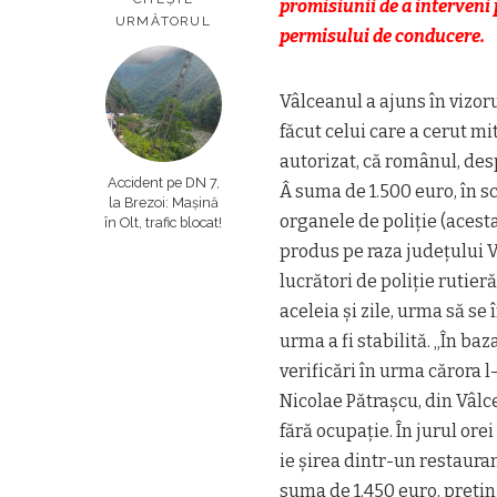
promisiunii de a interveni 
URMĂTORUL
permisului de conducere.
Vâlceanul a ajuns în vizor
făcut celui care a cerut m
autorizat, că românul, des
Accident pe DN 7,
Â suma de 1.500 euro, în sc
la Brezoi: Mașină
organele de poliție (acesta
în Olt, trafic blocat!
produs pe raza județului 
lucrători de poliție rutie
aceleia și zile, urma să s
urma a fi stabilită. „În baz
verificări în urma cărora 
Nicolae Pătrașcu, din Vâlc
fără ocupație. În jurul orei
ie șirea dintr-un restaura
suma de 1.450 euro, pretin