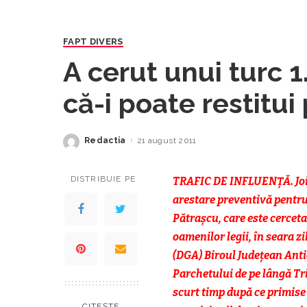
FAPT DIVERS
A cerut unui turc 
că-i poate restitui
Redactia
21 august 2011
Posted
by
DISTRIBUIE PE
TRAFIC DE INFLUENȚĂ. Joi,
arestare preventivă pentru 
Pătrașcu, care este cerceta
oamenilor legii, în seara zi
(DGA) Biroul Județean Anti
Parchetului de pe lângă Tri
scurt timp după ce primise
CITEȘTE