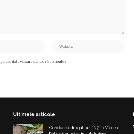
 pentru data viitoare când o să comentez.
Ultimele articole
Conducea drogat pe DN7, în Vâlcea.
Polițiștii au găsit în autoturism