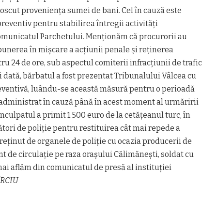
oscut proveniența sumei de bani. Cel în cauză este
preventiv pentru stabilirea întregii activități
 comunicatul Parchetului. Menționăm că procurorii au
 punerea în mișcare a acțiunii penale și reținerea
u 24 de ore, sub aspectul comiterii infracțiunii de trafic
 și dată, bărbatul a fost prezentat Tribunalului Vâlcea cu
eventivă, luându-se această măsură pentru o perioadă
l administrat în cauză până în acest moment al urmăririi
inculpatul a primit 1.500 euro de la cetățeanul turc, în
ători de poliție pentru restituirea cât mai repede a
eținut de organele de poliție cu ocazia producerii de
nt de circulație pe raza orașului Călimănești, soldat cu
i aflăm din comunicatul de presă al instituției
ÎRCIU