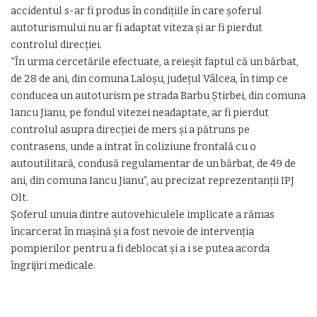
accidentul s-ar fi produs în condiţiile în care şoferul
autoturismului nu ar fi adaptat viteza şi ar fi pierdut
controlul direcţiei.
″În urma cercetările efectuate, a reieşit faptul că un bărbat,
de 28 de ani, din comuna Laloşu, judeţul Vâlcea, în timp ce
conducea un autoturism pe strada Barbu Ştirbei, din comuna
Iancu Jianu, pe fondul vitezei neadaptate, ar fi pierdut
controlul asupra direcţiei de mers şi a pătruns pe
contrasens, unde a intrat în coliziune frontală cu o
autoutilitară, condusă regulamentar de un bărbat, de 49 de
ani, din comuna Iancu Jianu”, au precizat reprezentanţii IPJ
Olt.
Şoferul unuia dintre autovehiculele implicate a rămas
încarcerat în maşină şi a fost nevoie de intervenţia
pompierilor pentru a fi deblocat şi a i se putea acorda
îngrijiri medicale.