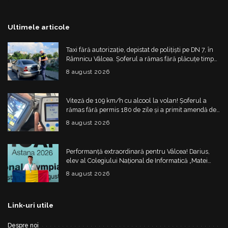
Ultimele articole
Taxi fără autorizație, depistat de polițiști pe DN 7, în
Râmnicu Vâlcea. Șoferul a rămas fără plăcuțe timp
de 6 luni
8 august 2026
Viteză de 109 km/h cu alcool la volan! Șoferul a
rămas fără permis 180 de zile și a primit amendă de
4.325 de lei
8 august 2026
Performanță extraordinară pentru Vâlcea! Darius,
elev al Colegiului Național de Informatică „Matei
Basarab”, a cucerit argintul la Olimpiada
8 august 2026
Internațională de Inteligență Artificială
Link-uri utile
Despre noi