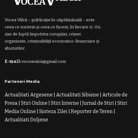
Vocea Vâlcii – publicație bi-săptămânală – este
ceea ce suntem și ceea ce facem, în fiecare zi. Un
ziar de luptă împotriva corupției, crimei
organizate, criminalității economico-financiare și
abuzurilor.
E-mail:
voceavalcii@gmail.com
Parteneri Media
Actualitati Argesene
|
Actualitati Sibiene
|
Articole de
Presa
|
Stiri Online
|
Stiri Interne
|
Jurnal de Stiri
|
Stiri
Media Online
|
Sinteza Zilei
|
Reporter de Teren
|
Actualitati Doljene
Rochii Noi
Rochii de Revelion
Rochii
de Banchet
Rochii de Cununie
Magazin de Rochii
Rochii
pe Comanda
Rochii de Seara