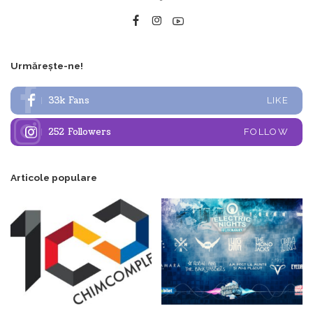
Urmărește-ne!
33k
Fans
LIKE
252
Followers
FOLLOW
Articole populare