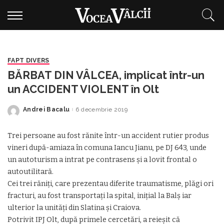
FAPT DIVERS
BĂRBAT DIN VÂLCEA, implicat într-un
un ACCIDENT VIOLENT în Olt
Andrei Bacalu
6 decembrie 2019
Posted
by
Trei persoane au fost rănite într-un accident rutier produs
vineri după-amiaza în comuna Iancu Jianu, pe DJ 643, unde
un autoturism a intrat pe contrasens şi a lovit frontal o
autoutilitară.
Cei trei răniţi, care prezentau diferite traumatisme, plăgi ori
fracturi, au fost transportaţi la spital, iniţial la Balş iar
ulterior la unităţi din Slatina şi Craiova.
Potrivit IPJ Olt, după primele cercetări, a reieşit că