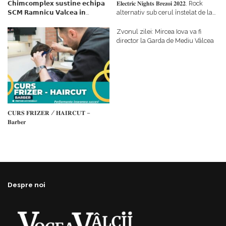
𝗖𝗵𝗶𝗺𝗰𝗼𝗺𝗽𝗹𝗲𝘅 𝘀𝘂𝘀𝘁𝗶𝗻𝗲 𝗲𝗰𝗵𝗶𝗽𝗮
𝐄𝐥𝐞𝐜𝐭𝐫𝐢𝐜 𝐍𝐢𝐠𝐡𝐭𝐬 𝐁𝐫𝐞𝐳𝐨𝐢 𝟐𝟎𝟐𝟐. Rock
𝗦𝗖𝗠 𝗥𝗮𝗺𝗻𝗶𝗰𝘂 𝗩𝗮𝗹𝗰𝗲𝗮 𝗶𝗻
alternativ sub cerul înstelat de la
𝗰𝗮𝗹𝗶𝘁𝗮𝘁𝗲 𝗱𝗲 𝗽𝗮𝗿𝘁𝗲𝗻𝗲𝗿
#𝐁𝐫𝐞𝐳𝐨𝐢𝐮𝐥𝐋𝐮𝐦𝐢𝐢
𝗳𝗶𝗻𝗮𝗻𝘁𝗮𝘁𝗼𝗿
Zvonul zilei: Mircea Iova va fi
director la Garda de Mediu Vâlcea
𝐂𝐔𝐑𝐒 𝐅𝐑𝐈𝐙𝐄𝐑 / 𝐇𝐀𝐈𝐑𝐂𝐔𝐓 –
𝐁𝐚𝐫𝐛𝐞𝐫
Despre noi