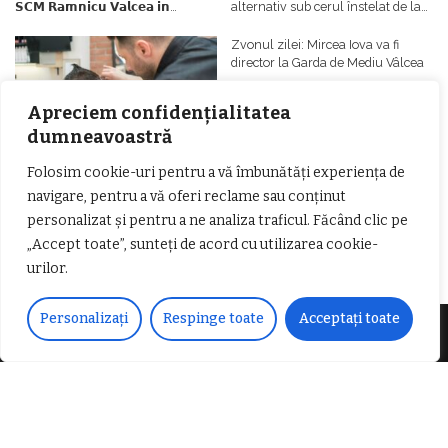
𝗦𝗖𝗠 𝗥𝗮𝗺𝗻𝗶𝗰𝘂 𝗩𝗮𝗹𝗰𝗲𝗮 𝗶𝗻
alternativ sub cerul înstelat de la
𝗰𝗮𝗹𝗶𝘁𝗮𝘁𝗲 𝗱𝗲 𝗽𝗮𝗿𝘁𝗲𝗻𝗲𝗿
#𝐁𝐫𝐞𝐳𝐨𝐢𝐮𝐥𝐋𝐮𝐦𝐢𝐢
𝗳𝗶𝗻𝗮𝗻𝘁𝗮𝘁𝗼𝗿
Zvonul zilei: Mircea Iova va fi
director la Garda de Mediu Vâlcea
Apreciem confidențialitatea
dumneavoastră
Folosim cookie-uri pentru a vă îmbunătăți experiența de
navigare, pentru a vă oferi reclame sau conținut
𝐂𝐔𝐑𝐒 𝐅𝐑𝐈𝐙𝐄𝐑 / 𝐇𝐀𝐈𝐑𝐂𝐔𝐓 –
personalizat și pentru a ne analiza traficul. Făcând clic pe
𝐁𝐚𝐫𝐛𝐞𝐫
„Accept toate”, sunteți de acord cu utilizarea cookie-
urilor.
Personalizați
Respinge toate
Acceptați toate
Despre noi