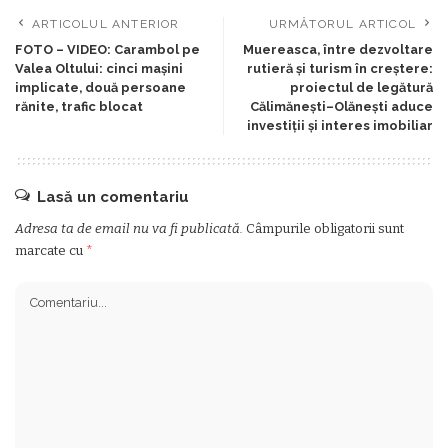
ARTICOLUL ANTERIOR
URMĂTORUL ARTICOL
FOTO – VIDEO: Carambol pe
Muereasca, între dezvoltare
Valea Oltului: cinci mașini
rutieră și turism în creștere:
implicate, două persoane
proiectul de legătură
rănite, trafic blocat
Călimănești–Olănești aduce
investiții și interes imobiliar
Lasă un comentariu
Adresa ta de email nu va fi publicată.
Câmpurile obligatorii sunt
marcate cu
*