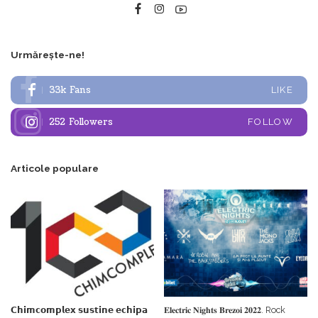
Urmărește-ne!
33k
Fans
LIKE
252
Followers
FOLLOW
Articole populare
𝗖𝗵𝗶𝗺𝗰𝗼𝗺𝗽𝗹𝗲𝘅 𝘀𝘂𝘀𝘁𝗶𝗻𝗲 𝗲𝗰𝗵𝗶𝗽𝗮
𝐄𝐥𝐞𝐜𝐭𝐫𝐢𝐜 𝐍𝐢𝐠𝐡𝐭𝐬 𝐁𝐫𝐞𝐳𝐨𝐢 𝟐𝟎𝟐𝟐. Rock