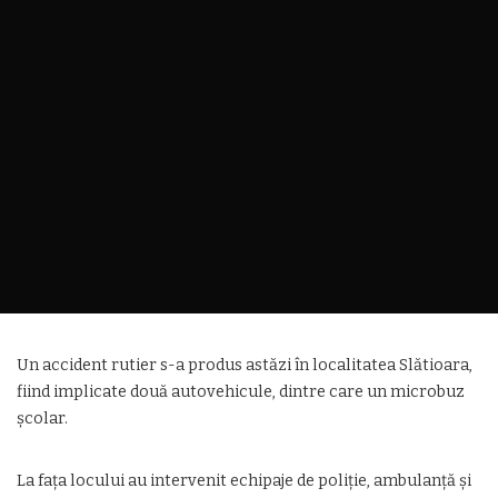
Un accident rutier s-a produs astăzi în localitatea Slătioara,
fiind implicate două autovehicule, dintre care un microbuz
școlar.
La fața locului au intervenit echipaje de poliție, ambulanță și