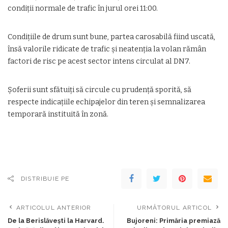
condiții normale de trafic în jurul orei 11:00.
Condițiile de drum sunt bune, partea carosabilă fiind uscată,
însă valorile ridicate de trafic și neatenția la volan rămân
factori de risc pe acest sector intens circulat al DN7.
Șoferii sunt sfătuiți să circule cu prudență sporită, să
respecte indicațiile echipajelor din teren și semnalizarea
temporară instituită în zonă.
DISTRIBUIE PE
ARTICOLUL ANTERIOR
URMĂTORUL ARTICOL
De la Berislăvești la Harvard.
Bujoreni: Primăria premiază