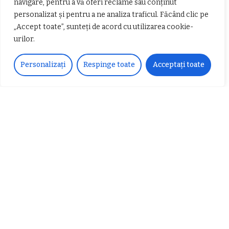
navigare, pentru a vă oferi reclame sau conținut
personalizat și pentru a ne analiza traficul. Făcând clic pe
„Accept toate”, sunteți de acord cu utilizarea cookie-
urilor.
Personalizați
Respinge toate
Acceptați toate
𝐂𝐔𝐑𝐒 𝐅𝐑𝐈𝐙𝐄𝐑 / 𝐇𝐀𝐈𝐑𝐂𝐔𝐓 –
𝐁𝐚𝐫𝐛𝐞𝐫
Despre noi
Vocea Vâlcii – publicație bi-săptămânală – este