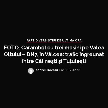
FAPT DIVERS
ȘTIRI DE ULTIMĂ ORĂ
FOTO. Carambol cu trei mașini pe Valea
Oltului – DN7, în Vâlcea: trafic îngreunat
între Călinești și Tuțulești
Andrei Bacalu
16 iunie 2026
Posted
by