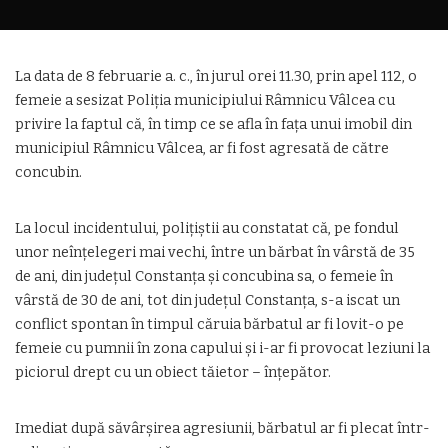
La data de 8 februarie a. c., în jurul orei 11.30, prin apel 112, o
femeie a sesizat Poliția municipiului Râmnicu Vâlcea cu
privire la faptul că, în timp ce se afla în fața unui imobil din
municipiul Râmnicu Vâlcea, ar fi fost agresată de către
concubin.
La locul incidentului, polițiștii au constatat că, pe fondul
unor neînțelegeri mai vechi, între un bărbat în vârstă de 35
de ani, din județul Constanța și concubina sa, o femeie în
vârstă de 30 de ani, tot din județul Constanța, s-a iscat un
conflict spontan în timpul căruia bărbatul ar fi lovit-o pe
femeie cu pumnii în zona capului și i-ar fi provocat leziuni la
piciorul drept cu un obiect tăietor – înțepător.
Imediat după săvârșirea agresiunii, bărbatul ar fi plecat într-