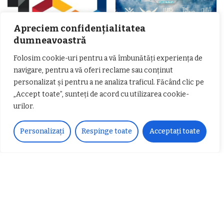
Apreciem confidențialitatea
dumneavoastră
Folosim cookie-uri pentru a vă îmbunătăți experiența de
𝗖𝗵𝗶𝗺𝗰𝗼𝗺𝗽𝗹𝗲𝘅 𝘀𝘂𝘀𝘁𝗶𝗻𝗲 𝗲𝗰𝗵𝗶𝗽𝗮
𝐄𝐥𝐞𝐜𝐭𝐫𝐢𝐜 𝐍𝐢𝐠𝐡𝐭𝐬 𝐁𝐫𝐞𝐳𝐨𝐢 𝟐𝟎𝟐𝟐. Rock
navigare, pentru a vă oferi reclame sau conținut
𝗦𝗖𝗠 𝗥𝗮𝗺𝗻𝗶𝗰𝘂 𝗩𝗮𝗹𝗰𝗲𝗮 𝗶𝗻
alternativ sub cerul înstelat de la
personalizat și pentru a ne analiza traficul. Făcând clic pe
𝗰𝗮𝗹𝗶𝘁𝗮𝘁𝗲 𝗱𝗲 𝗽𝗮𝗿𝘁𝗲𝗻𝗲𝗿
#𝐁𝐫𝐞𝐳𝐨𝐢𝐮𝐥𝐋𝐮𝐦𝐢𝐢
𝗳𝗶𝗻𝗮𝗻𝘁𝗮𝘁𝗼𝗿
Zvonul zilei: Mircea Iova va fi
„Accept toate”, sunteți de acord cu utilizarea cookie-
director la Garda de Mediu Vâlcea
urilor.
Personalizați
Respinge toate
Acceptați toate
𝐂𝐔𝐑𝐒 𝐅𝐑𝐈𝐙𝐄𝐑 / 𝐇𝐀𝐈𝐑𝐂𝐔𝐓 –
𝐁𝐚𝐫𝐛𝐞𝐫