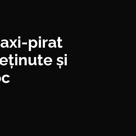
axi-pirat
eținute și
oc