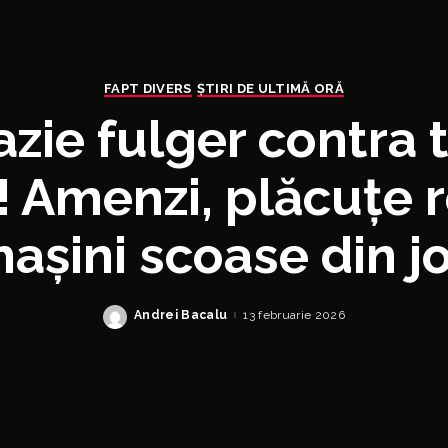
FAPT DIVERS
ȘTIRI DE ULTIMĂ ORĂ
zie fulger contra t
! Amenzi, plăcuțe r
așini scoase din j
Andrei Bacalu
13 februarie 2026
Posted
by