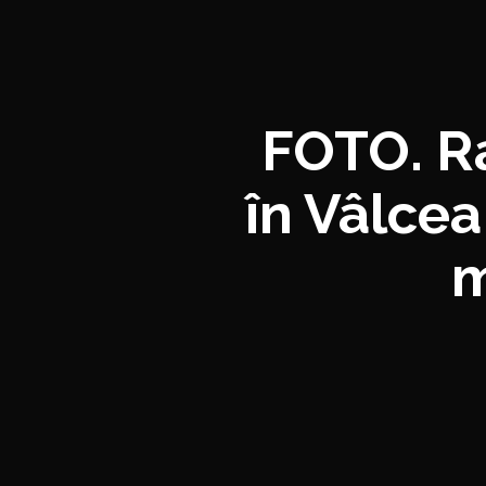
FOTO. Ra
în Vâlcea
m