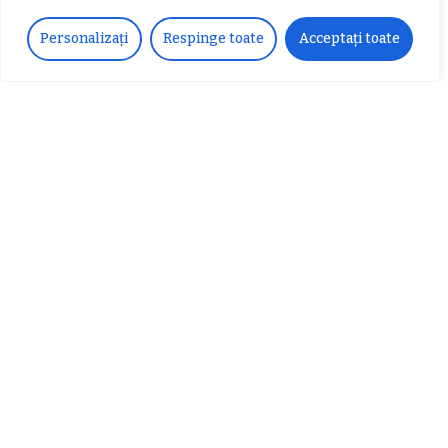
𝐂𝐔𝐑𝐒 𝐅𝐑𝐈𝐙𝐄𝐑 / 𝐇𝐀𝐈𝐑𝐂𝐔𝐓 –
𝐁𝐚𝐫𝐛𝐞𝐫
Personalizați
Respinge toate
Acceptați toate
Despre noi
Vocea Vâlcii – publicație bi-săptămânală – este
ceea ce suntem și ceea ce facem, în fiecare zi. Un
ziar de luptă împotriva corupției, crimei
organizate, criminalității economico-financiare și
abuzurilor.
E-mail:
voceavalcii@gmail.com