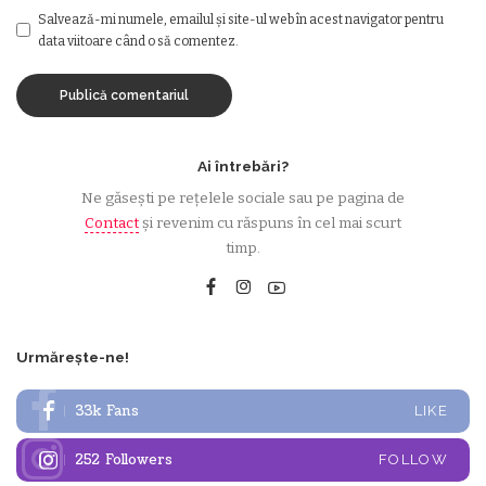
Salvează-mi numele, emailul și site-ul web în acest navigator pentru
data viitoare când o să comentez.
Ai întrebări?
Ne găsești pe rețelele sociale sau pe pagina de
Contact
și revenim cu răspuns în cel mai scurt
timp.
Urmărește-ne!
33k
Fans
LIKE
252
Followers
FOLLOW