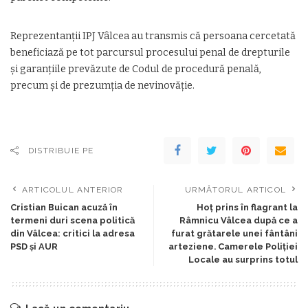
Reprezentanții IPJ Vâlcea au transmis că persoana cercetată
beneficiază pe tot parcursul procesului penal de drepturile
și garanțiile prevăzute de Codul de procedură penală,
precum și de prezumția de nevinovăție.
DISTRIBUIE PE
ARTICOLUL ANTERIOR
URMĂTORUL ARTICOL
Cristian Buican acuză în
Hoț prins în flagrant la
termeni duri scena politică
Râmnicu Vâlcea după ce a
din Vâlcea: critici la adresa
furat grătarele unei fântâni
PSD și AUR
arteziene. Camerele Poliției
Locale au surprins totul