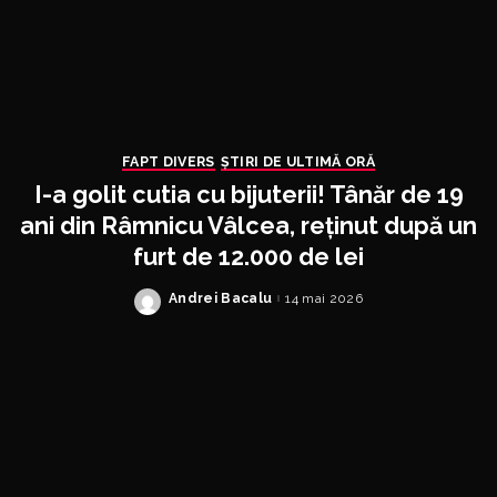
FAPT DIVERS
ȘTIRI DE ULTIMĂ ORĂ
I-a golit cutia cu bijuterii! Tânăr de 19
ani din Râmnicu Vâlcea, reținut după un
furt de 12.000 de lei
Andrei Bacalu
14 mai 2026
Posted
by