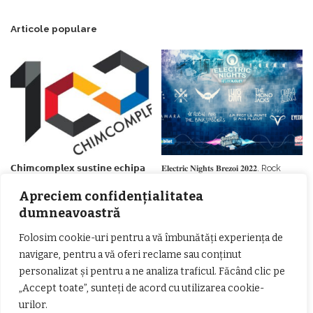
Articole populare
𝗖𝗵𝗶𝗺𝗰𝗼𝗺𝗽𝗹𝗲𝘅 𝘀𝘂𝘀𝘁𝗶𝗻𝗲 𝗲𝗰𝗵𝗶𝗽𝗮
𝐄𝐥𝐞𝐜𝐭𝐫𝐢𝐜 𝐍𝐢𝐠𝐡𝐭𝐬 𝐁𝐫𝐞𝐳𝐨𝐢 𝟐𝟎𝟐𝟐. Rock
𝗦𝗖𝗠 𝗥𝗮𝗺𝗻𝗶𝗰𝘂 𝗩𝗮𝗹𝗰𝗲𝗮 𝗶𝗻
alternativ sub cerul înstelat de la
𝗰𝗮𝗹𝗶𝘁𝗮𝘁𝗲 𝗱𝗲 𝗽𝗮𝗿𝘁𝗲𝗻𝗲𝗿
#𝐁𝐫𝐞𝐳𝐨𝐢𝐮𝐥𝐋𝐮𝐦𝐢𝐢
Apreciem confidențialitatea
𝗳𝗶𝗻𝗮𝗻𝘁𝗮𝘁𝗼𝗿
Zvonul zilei: Mircea Iova va fi
dumneavoastră
director la Garda de Mediu Vâlcea
Folosim cookie-uri pentru a vă îmbunătăți experiența de
navigare, pentru a vă oferi reclame sau conținut
personalizat și pentru a ne analiza traficul. Făcând clic pe
„Accept toate”, sunteți de acord cu utilizarea cookie-
urilor.