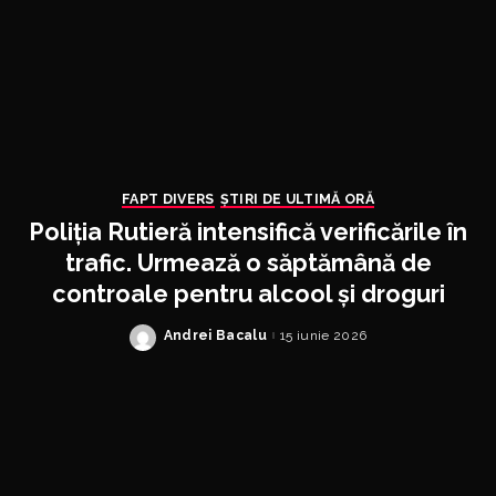
FAPT DIVERS
ȘTIRI DE ULTIMĂ ORĂ
Poliția Rutieră intensifică verificările în
trafic. Urmează o săptămână de
controale pentru alcool și droguri
Andrei Bacalu
15 iunie 2026
Posted
by