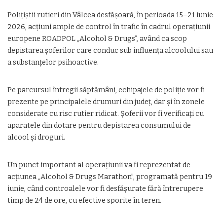
Polițiștii rutieri din Vâlcea desfășoară, în perioada 15–21 iunie
2026, acțiuni ample de control în trafic în cadrul operațiunii
europene ROADPOL „Alcohol & Drugs”, având ca scop
depistarea șoferilor care conduc sub influența alcoolului sau
a substanțelor psihoactive.
Pe parcursul întregii săptămâni, echipajele de poliție vor fi
prezente pe principalele drumuri din județ, dar și în zonele
considerate cu risc rutier ridicat. Șoferii vor fi verificați cu
aparatele din dotare pentru depistarea consumului de
alcool și droguri.
Un punct important al operațiunii va fi reprezentat de
acțiunea „Alcohol & Drugs Marathon”, programată pentru 19
iunie, când controalele vor fi desfășurate fără întrerupere
timp de 24 de ore, cu efective sporite în teren.