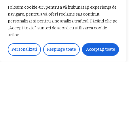
𝗦𝗖𝗠 𝗥𝗮𝗺𝗻𝗶𝗰𝘂 𝗩𝗮𝗹𝗰𝗲𝗮 𝗶𝗻
alternativ sub cerul înstelat de la
Folosim cookie-uri pentru a vă îmbunătăți experiența de
𝗰𝗮𝗹𝗶𝘁𝗮𝘁𝗲 𝗱𝗲 𝗽𝗮𝗿𝘁𝗲𝗻𝗲𝗿
#𝐁𝐫𝐞𝐳𝐨𝐢𝐮𝐥𝐋𝐮𝐦𝐢𝐢
𝗳𝗶𝗻𝗮𝗻𝘁𝗮𝘁𝗼𝗿
Zvonul zilei: Mircea Iova va fi
navigare, pentru a vă oferi reclame sau conținut
director la Garda de Mediu Vâlcea
personalizat și pentru a ne analiza traficul. Făcând clic pe
„Accept toate”, sunteți de acord cu utilizarea cookie-
urilor.
Personalizați
Respinge toate
Acceptați toate
𝐂𝐔𝐑𝐒 𝐅𝐑𝐈𝐙𝐄𝐑 / 𝐇𝐀𝐈𝐑𝐂𝐔𝐓 –
𝐁𝐚𝐫𝐛𝐞𝐫
Despre noi