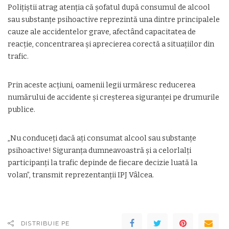
Polițiștii atrag atenția că șofatul după consumul de alcool
sau substanțe psihoactive reprezintă una dintre principalele
cauze ale accidentelor grave, afectând capacitatea de
reacție, concentrarea și aprecierea corectă a situațiilor din
trafic.
Prin aceste acțiuni, oamenii legii urmăresc reducerea
numărului de accidente și creșterea siguranței pe drumurile
publice.
„Nu conduceți dacă ați consumat alcool sau substanțe
psihoactive! Siguranța dumneavoastră și a celorlalți
participanți la trafic depinde de fiecare decizie luată la
volan”, transmit reprezentanții IPJ Vâlcea.
DISTRIBUIE PE