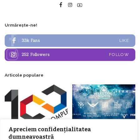
Urmărește-ne!
33k
Fans
LIKE
252
Followers
FOLLOW
Articole populare
Apreciem confidențialitatea
dumneavoastră
𝗖𝗵𝗶𝗺𝗰𝗼𝗺𝗽𝗹𝗲𝘅 𝘀𝘂𝘀𝘁𝗶𝗻𝗲 𝗲𝗰𝗵𝗶𝗽𝗮
𝐄𝐥𝐞𝐜𝐭𝐫𝐢𝐜 𝐍𝐢𝐠𝐡𝐭𝐬 𝐁𝐫𝐞𝐳𝐨𝐢 𝟐𝟎𝟐𝟐. Rock