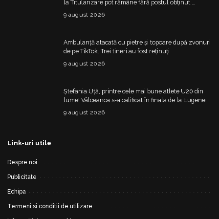
la Titularizare pot rămâne fără postul obținut.
Ministerul schimbă regulile din 20 august
9 august 2026
Ambulanță atacată cu pietre și topoare după zvonuri
de pe TikTok. Trei tineri au fost reținuți
9 august 2026
Ștefania Uță, printre cele mai bune atlete U20 din
lume! Vâlceanca s-a calificat în finala de la Eugene
9 august 2026
Link-uri utile
Despre noi
Publicitate
Echipa
Termeni si conditii de utilizare