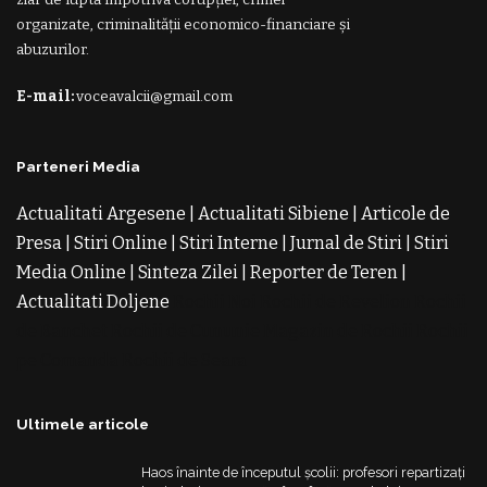
organizate, criminalității economico-financiare și
abuzurilor.
E-mail:
voceavalcii@gmail.com
Parteneri Media
Actualitati Argesene
|
Actualitati Sibiene
|
Articole de
Presa
|
Stiri Online
|
Stiri Interne
|
Jurnal de Stiri
|
Stiri
Media Online
|
Sinteza Zilei
|
Reporter de Teren
|
Actualitati Doljene
Rochii Noi
Rochii de Revelion
Rochii
de Banchet
Rochii de Cununie
Magazin de Rochii
Rochii
pe Comanda
Rochii de Seara
Ultimele articole
Haos înainte de începutul școlii: profesori repartizați