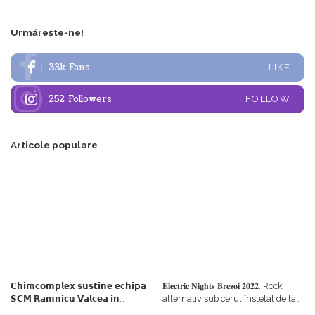
Urmărește-ne!
33k
Fans
LIKE
252
Followers
FOLLOW
Articole populare
𝗖𝗵𝗶𝗺𝗰𝗼𝗺𝗽𝗹𝗲𝘅 𝘀𝘂𝘀𝘁𝗶𝗻𝗲 𝗲𝗰𝗵𝗶𝗽𝗮
𝐄𝐥𝐞𝐜𝐭𝐫𝐢𝐜 𝐍𝐢𝐠𝐡𝐭𝐬 𝐁𝐫𝐞𝐳𝐨𝐢 𝟐𝟎𝟐𝟐. Rock
𝗦𝗖𝗠 𝗥𝗮𝗺𝗻𝗶𝗰𝘂 𝗩𝗮𝗹𝗰𝗲𝗮 𝗶𝗻
alternativ sub cerul înstelat de la
𝗰𝗮𝗹𝗶𝘁𝗮𝘁𝗲 𝗱𝗲 𝗽𝗮𝗿𝘁𝗲𝗻𝗲𝗿
#𝐁𝐫𝐞𝐳𝐨𝐢𝐮𝐥𝐋𝐮𝐦𝐢𝐢