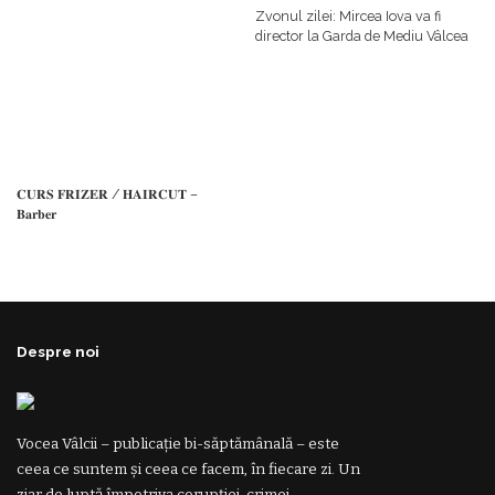
𝗳𝗶𝗻𝗮𝗻𝘁𝗮𝘁𝗼𝗿
Zvonul zilei: Mircea Iova va fi
director la Garda de Mediu Vâlcea
𝐂𝐔𝐑𝐒 𝐅𝐑𝐈𝐙𝐄𝐑 / 𝐇𝐀𝐈𝐑𝐂𝐔𝐓 –
𝐁𝐚𝐫𝐛𝐞𝐫
Despre noi
Vocea Vâlcii – publicație bi-săptămânală – este
ceea ce suntem și ceea ce facem, în fiecare zi. Un
ziar de luptă împotriva corupției, crimei