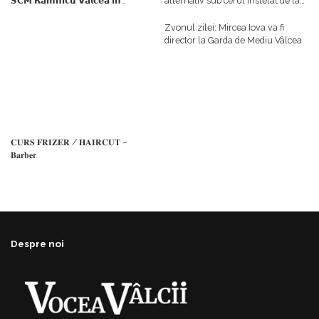
𝗦𝗖𝗠 𝗥𝗮𝗺𝗻𝗶𝗰𝘂 𝗩𝗮𝗹𝗰𝗲𝗮 𝗶𝗻
alternativ sub cerul înstelat de la
𝗰𝗮𝗹𝗶𝘁𝗮𝘁𝗲 𝗱𝗲 𝗽𝗮𝗿𝘁𝗲𝗻𝗲𝗿
#𝐁𝐫𝐞𝐳𝐨𝐢𝐮𝐥𝐋𝐮𝐦𝐢𝐢
𝗳𝗶𝗻𝗮𝗻𝘁𝗮𝘁𝗼𝗿
Zvonul zilei: Mircea Iova va fi
director la Garda de Mediu Vâlcea
𝐂𝐔𝐑𝐒 𝐅𝐑𝐈𝐙𝐄𝐑 / 𝐇𝐀𝐈𝐑𝐂𝐔𝐓 –
𝐁𝐚𝐫𝐛𝐞𝐫
Despre noi