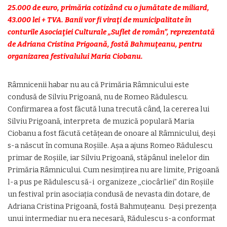
25.000 de euro, primăria cotizând cu o jumătate de miliard,
43.000 lei + TVA. Banii vor fi viraţi de municipalitate în
conturile Asociaţiei Culturale „Suflet de român”, reprezentată
de Adriana Cristina Prigoană, fostă Bahmuţeanu, pentru
organizarea festivalului Maria Ciobanu.
Râmnicenii habar nu au că Primăria Râmnicului este
condusă de Silviu Prigoană, nu de Romeo Rădulescu.
Confirmarea a fost făcută luna trecută când, la cererea lui
Silviu Prigoană, interpreta de muzică populară Maria
Ciobanu a fost făcută cetăţean de onoare al Râmnicului, deşi
s-a născut în comuna Roşiile. Aşa a ajuns Romeo Rădulescu
primar de Roşiile, iar Silviu Prigoană, stăpânul inelelor din
Primăria Râmnicului. Cum nesimţirea nu are limite, Prigoană
l-a pus pe Rădulescu să-i organizeze ,,ciocârliei” din Roşiile
un festival prin asociaţia condusă de nevasta din dotare, de
Adriana Cristina Prigoană, fostă Bahmuţeanu. Deşi prezenţa
unui intermediar nu era necesară, Rădulescu s-a conformat