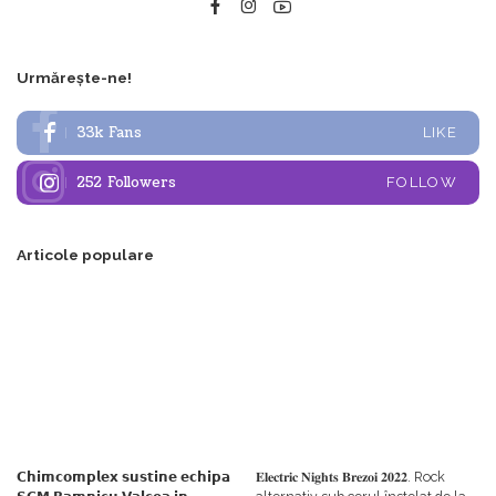
Urmărește-ne!
33k
Fans
LIKE
252
Followers
FOLLOW
Articole populare
𝗖𝗵𝗶𝗺𝗰𝗼𝗺𝗽𝗹𝗲𝘅 𝘀𝘂𝘀𝘁𝗶𝗻𝗲 𝗲𝗰𝗵𝗶𝗽𝗮
𝐄𝐥𝐞𝐜𝐭𝐫𝐢𝐜 𝐍𝐢𝐠𝐡𝐭𝐬 𝐁𝐫𝐞𝐳𝐨𝐢 𝟐𝟎𝟐𝟐. Rock