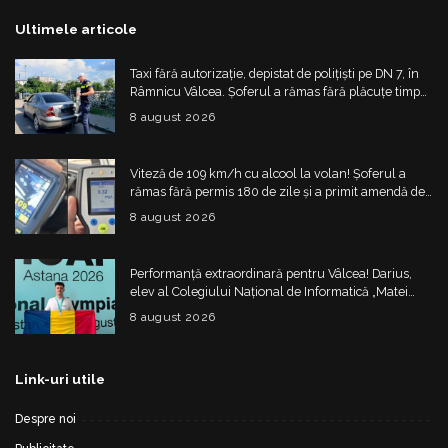
Ultimele articole
Taxi fără autorizație, depistat de polițiști pe DN 7, în
Râmnicu Vâlcea. Șoferul a rămas fără plăcuțe timp
de 6 luni
8 august 2026
Viteză de 109 km/h cu alcool la volan! Șoferul a
rămas fără permis 180 de zile și a primit amendă de
4.325 de lei
8 august 2026
Performanță extraordinară pentru Vâlcea! Darius,
elev al Colegiului Național de Informatică „Matei
Basarab”, a cucerit argintul la Olimpiada
8 august 2026
Internațională de Inteligență Artificială
Link-uri utile
Despre noi