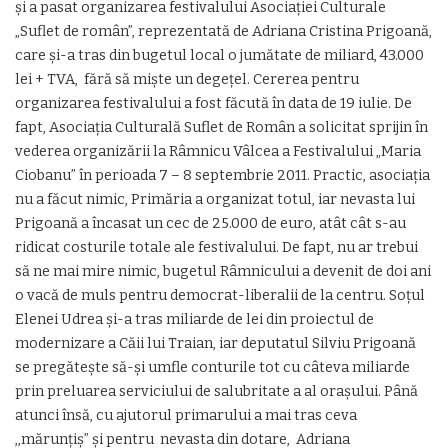
şi a pasat organizarea festivalului Asociaţiei Culturale
„Suflet de român”, reprezentată de Adriana Cristina Prigoană,
care şi-a tras din bugetul local o jumătate de miliard, 43.000
lei + TVA, fără să mişte un degeţel. Cererea pentru
organizarea festivalului a fost făcută în data de 19 iulie. De
fapt, Asociaţia Culturală Suflet de Român a solicitat sprijin în
vederea organizării la Râmnicu Vâlcea a Festivalului „Maria
Ciobanu” în perioada 7 – 8 septembrie 2011. Practic, asociaţia
nu a făcut nimic, Primăria a organizat totul, iar nevasta lui
Prigoană a încasat un cec de 25.000 de euro, atât cât s-au
ridicat costurile totale ale festivalului. De fapt, nu ar trebui
să ne mai mire nimic, bugetul Râmnicului a devenit de doi ani
o vacă de muls pentru democrat-liberalii de la centru. Soţul
Elenei Udrea şi-a tras miliarde de lei din proiectul de
modernizare a Căii lui Traian, iar deputatul Silviu Prigoană
se pregăteşte să-şi umfle conturile tot cu câteva miliarde
prin preluarea serviciului de salubritate a al oraşului. Până
atunci însă, cu ajutorul primarului a mai tras ceva
,,mărunţiş” şi pentru nevasta din dotare, Adriana