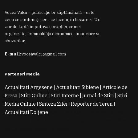
Vocea Vâlcii – publicație bi-săptămânală – este
ceea ce suntem și ceea ce facem, în fiecare zi. Un
ziar de luptă împotriva corupției, crimei
organizate, criminalității economico-financiare și
abuzurilor.
E-mail:
voceavalcii@gmail.com
Parteneri Media
Actualitati Argesene
|
Actualitati Sibiene
|
Articole de
Presa
|
Stiri Online
|
Stiri Interne
|
Jurnal de Stiri
|
Stiri
Media Online
|
Sinteza Zilei
|
Reporter de Teren
|
Actualitati Doljene
Rochii Noi
Rochii de Revelion
Rochii
de Banchet
Rochii de Cununie
Magazin de Rochii
Rochii
pe Comanda
Rochii de Seara