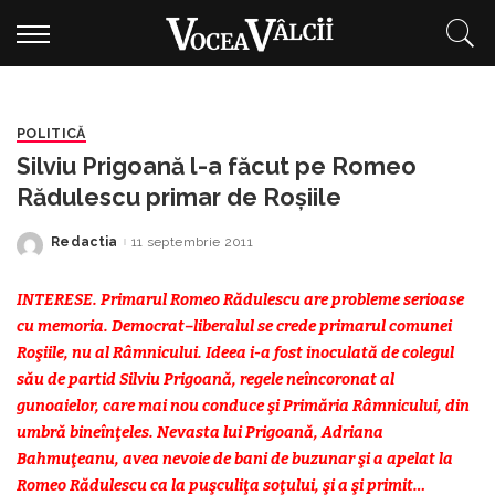
POLITICĂ
Silviu Prigoană l-a făcut pe Romeo
Rădulescu primar de Roşiile
Redactia
11 septembrie 2011
Posted
by
INTERESE. Primarul Romeo Rădulescu are probleme serioase
cu memoria. Democrat–liberalul se crede primarul comunei
Roşiile, nu al Râmnicului. Ideea i-a fost inoculată de colegul
său de partid Silviu Prigoană, regele neîncoronat al
gunoaielor, care mai nou conduce şi Primăria Râmnicului, din
umbră bineînţeles. Nevasta lui Prigoană, Adriana
Bahmuţeanu, avea nevoie de bani de buzunar şi a apelat la
Romeo Rădulescu ca la puşculiţa soţului, şi a şi primit…