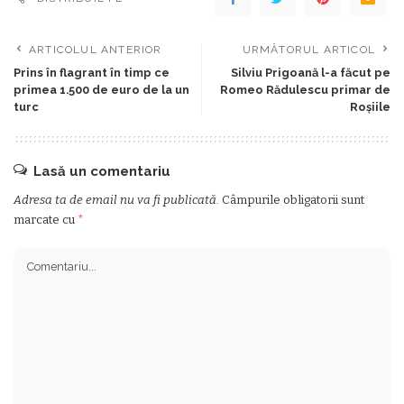
ARTICOLUL ANTERIOR
URMĂTORUL ARTICOL
Prins în flagrant în timp ce
Silviu Prigoană l-a făcut pe
primea 1.500 de euro de la un
Romeo Rădulescu primar de
turc
Roşiile
Lasă un comentariu
Adresa ta de email nu va fi publicată.
Câmpurile obligatorii sunt
marcate cu
*