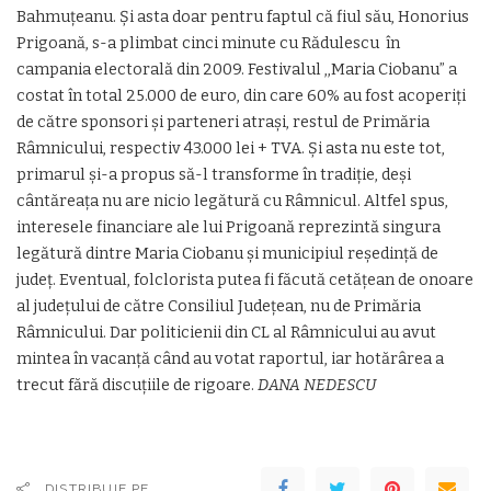
Bahmuţeanu. Şi asta doar pentru faptul că fiul său, Honorius
Prigoană, s-a plimbat cinci minute cu Rădulescu în
campania electorală din 2009. Festivalul ,,Maria Ciobanu” a
costat în total 25.000 de euro, din care 60% au fost acoperiţi
de către sponsori şi parteneri atraşi, restul de Primăria
Râmnicului, respectiv 43.000 lei + TVA. Şi asta nu este tot,
primarul şi-a propus să-l transforme în tradiţie, deşi
cântăreaţa nu are nicio legătură cu Râmnicul. Altfel spus,
interesele financiare ale lui Prigoană reprezintă singura
legătură dintre Maria Ciobanu şi municipiul reşedinţă de
judeţ. Eventual, folclorista putea fi făcută cetăţean de onoare
al judeţului de către Consiliul Judeţean, nu de Primăria
Râmnicului. Dar politicienii din CL al Râmnicului au avut
mintea în vacanţă când au votat raportul, iar hotărârea a
trecut fără discuţiile de rigoare.
DANA NEDESCU
DISTRIBUIE PE