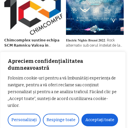
𝗖𝗵𝗶𝗺𝗰𝗼𝗺𝗽𝗹𝗲𝘅 𝘀𝘂𝘀𝘁𝗶𝗻𝗲 𝗲𝗰𝗵𝗶𝗽𝗮
𝐄𝐥𝐞𝐜𝐭𝐫𝐢𝐜 𝐍𝐢𝐠𝐡𝐭𝐬 𝐁𝐫𝐞𝐳𝐨𝐢 𝟐𝟎𝟐𝟐. Rock
𝗦𝗖𝗠 𝗥𝗮𝗺𝗻𝗶𝗰𝘂 𝗩𝗮𝗹𝗰𝗲𝗮 𝗶𝗻
alternativ sub cerul înstelat de la
𝗰𝗮𝗹𝗶𝘁𝗮𝘁𝗲 𝗱𝗲 𝗽𝗮𝗿𝘁𝗲𝗻𝗲𝗿
#𝐁𝐫𝐞𝐳𝐨𝐢𝐮𝐥𝐋𝐮𝐦𝐢𝐢
𝗳𝗶𝗻𝗮𝗻𝘁𝗮𝘁𝗼𝗿
Zvonul zilei: Mircea Iova va fi
Apreciem confidențialitatea
director la Garda de Mediu Vâlcea
dumneavoastră
Folosim cookie-uri pentru a vă îmbunătăți experiența de
navigare, pentru a vă oferi reclame sau conținut
personalizat și pentru a ne analiza traficul. Făcând clic pe
„Accept toate”, sunteți de acord cu utilizarea cookie-
𝐂𝐔𝐑𝐒 𝐅𝐑𝐈𝐙𝐄𝐑 / 𝐇𝐀𝐈𝐑𝐂𝐔𝐓 –
urilor.
𝐁𝐚𝐫𝐛𝐞𝐫
Personalizați
Respinge toate
Acceptați toate