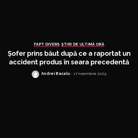
FAPT DIVERS
ȘTIRI DE ULTIMĂ ORĂ
Șofer prins băut după ce a raportat un
accident produs în seara precedentă
Andrei Bacalu
17 noiembrie 2025
Posted
by