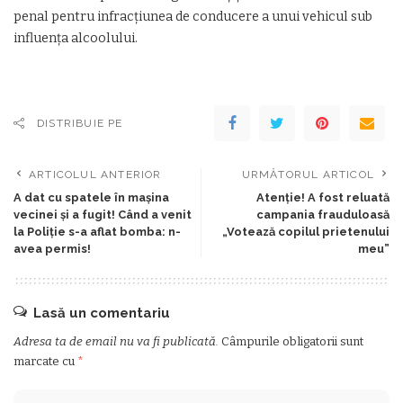
penal pentru infracțiunea de conducere a unui vehicul sub
influența alcoolului.
DISTRIBUIE PE
ARTICOLUL ANTERIOR
URMĂTORUL ARTICOL
A dat cu spatele în mașina
Atenție! A fost reluată
vecinei și a fugit! Când a venit
campania frauduloasă
la Poliție s-a aflat bomba: n-
„Votează copilul prietenului
avea permis!
meu”
Lasă un comentariu
Adresa ta de email nu va fi publicată.
Câmpurile obligatorii sunt
marcate cu
*