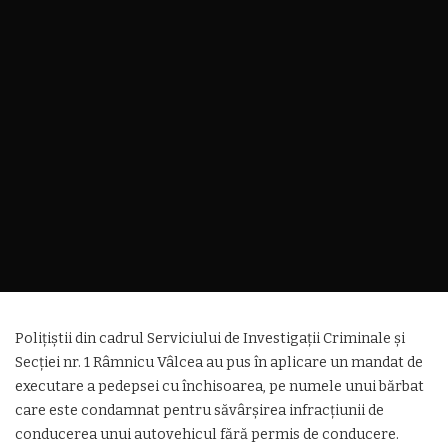
Polițiștii din cadrul Serviciului de Investigații Criminale și
Secției nr. 1 Râmnicu Vâlcea au pus în aplicare un mandat de
executare a pedepsei cu închisoarea, pe numele unui bărbat
care este condamnat pentru săvârșirea infracțiunii de
conducerea unui autovehicul fără permis de conducere.