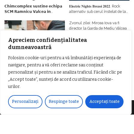
𝗖𝗵𝗶𝗺𝗰𝗼𝗺𝗽𝗹𝗲𝘅 𝘀𝘂𝘀𝘁𝗶𝗻𝗲 𝗲𝗰𝗵𝗶𝗽𝗮
𝐄𝐥𝐞𝐜𝐭𝐫𝐢𝐜 𝐍𝐢𝐠𝐡𝐭𝐬 𝐁𝐫𝐞𝐳𝐨𝐢 𝟐𝟎𝟐𝟐. Rock
𝗦𝗖𝗠 𝗥𝗮𝗺𝗻𝗶𝗰𝘂 𝗩𝗮𝗹𝗰𝗲𝗮 𝗶𝗻
alternativ sub cerul înstelat de la
𝗰𝗮𝗹𝗶𝘁𝗮𝘁𝗲 𝗱𝗲 𝗽𝗮𝗿𝘁𝗲𝗻𝗲𝗿
#𝐁𝐫𝐞𝐳𝐨𝐢𝐮𝐥𝐋𝐮𝐦𝐢𝐢
𝗳𝗶𝗻𝗮𝗻𝘁𝗮𝘁𝗼𝗿
Zvonul zilei: Mircea Iova va fi
director la Garda de Mediu Vâlcea
Apreciem confidențialitatea
dumneavoastră
Folosim cookie-uri pentru a vă îmbunătăți experiența de
navigare, pentru a vă oferi reclame sau conținut
𝐂𝐔𝐑𝐒 𝐅𝐑𝐈𝐙𝐄𝐑 / 𝐇𝐀𝐈𝐑𝐂𝐔𝐓 –
personalizat și pentru a ne analiza traficul. Făcând clic pe
𝐁𝐚𝐫𝐛𝐞𝐫
„Accept toate”, sunteți de acord cu utilizarea cookie-
urilor.
Personalizați
Respinge toate
Acceptați toate
Despre noi