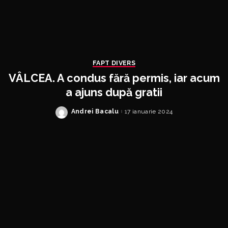
FAPT DIVERS
VÂLCEA. A condus fără permis, iar acum
a ajuns după gratii
Andrei Bacalu
17 ianuarie 2024
Posted
by