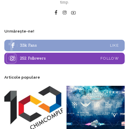
timp.
Urmărește-ne!
33k
Fans
LIKE
252
Followers
FOLLOW
Articole populare