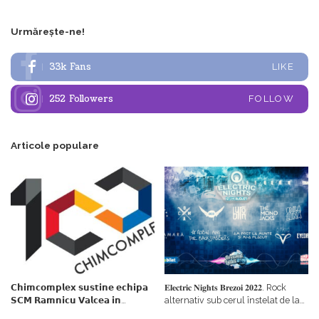
Urmărește-ne!
33k
Fans
LIKE
252
Followers
FOLLOW
Articole populare
𝗖𝗵𝗶𝗺𝗰𝗼𝗺𝗽𝗹𝗲𝘅 𝘀𝘂𝘀𝘁𝗶𝗻𝗲 𝗲𝗰𝗵𝗶𝗽𝗮
𝐄𝐥𝐞𝐜𝐭𝐫𝐢𝐜 𝐍𝐢𝐠𝐡𝐭𝐬 𝐁𝐫𝐞𝐳𝐨𝐢 𝟐𝟎𝟐𝟐. Rock
𝗦𝗖𝗠 𝗥𝗮𝗺𝗻𝗶𝗰𝘂 𝗩𝗮𝗹𝗰𝗲𝗮 𝗶𝗻
alternativ sub cerul înstelat de la
𝗰𝗮𝗹𝗶𝘁𝗮𝘁𝗲 𝗱𝗲 𝗽𝗮𝗿𝘁𝗲𝗻𝗲𝗿
#𝐁𝐫𝐞𝐳𝐨𝐢𝐮𝐥𝐋𝐮𝐦𝐢𝐢