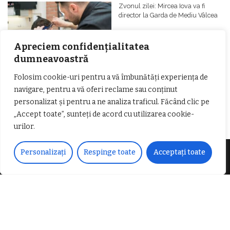
𝗳𝗶𝗻𝗮𝗻𝘁𝗮𝘁𝗼𝗿
Zvonul zilei: Mircea Iova va fi
director la Garda de Mediu Vâlcea
Apreciem confidențialitatea
dumneavoastră
Folosim cookie-uri pentru a vă îmbunătăți experiența de
𝐂𝐔𝐑𝐒 𝐅𝐑𝐈𝐙𝐄𝐑 / 𝐇𝐀𝐈𝐑𝐂𝐔𝐓 –
navigare, pentru a vă oferi reclame sau conținut
𝐁𝐚𝐫𝐛𝐞𝐫
personalizat și pentru a ne analiza traficul. Făcând clic pe
„Accept toate”, sunteți de acord cu utilizarea cookie-
urilor.
Personalizați
Respinge toate
Acceptați toate
Despre noi