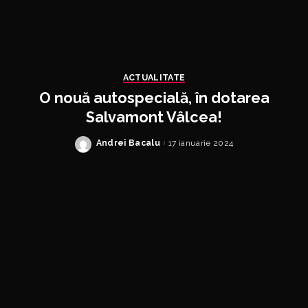
ACTUALITATE
O nouă autospecială, în dotarea
Salvamont Vâlcea!
Andrei Bacalu
17 ianuarie 2024
Posted
by