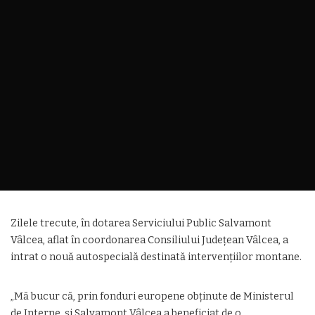
Zilele trecute, în dotarea Serviciului Public Salvamont
Vâlcea, aflat în coordonarea Consiliului Județean Vâlcea, a
intrat o nouă autospecială destinată intervenţiilor montane.
„Mă bucur că, prin fonduri europene obținute de Ministerul
de Interne, și Salvamont Vâlcea a beneficiat de o