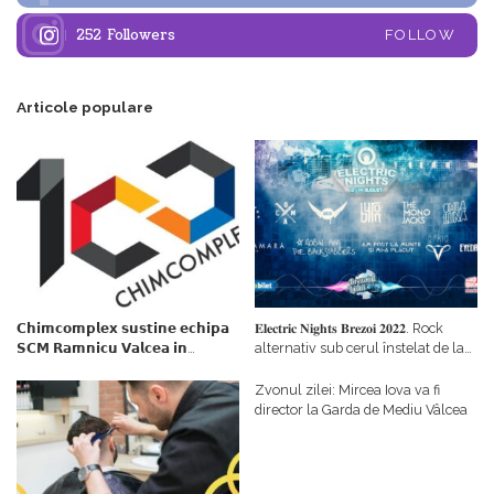
252
Followers
FOLLOW
Articole populare
𝗖𝗵𝗶𝗺𝗰𝗼𝗺𝗽𝗹𝗲𝘅 𝘀𝘂𝘀𝘁𝗶𝗻𝗲 𝗲𝗰𝗵𝗶𝗽𝗮
𝐄𝐥𝐞𝐜𝐭𝐫𝐢𝐜 𝐍𝐢𝐠𝐡𝐭𝐬 𝐁𝐫𝐞𝐳𝐨𝐢 𝟐𝟎𝟐𝟐. Rock
𝗦𝗖𝗠 𝗥𝗮𝗺𝗻𝗶𝗰𝘂 𝗩𝗮𝗹𝗰𝗲𝗮 𝗶𝗻
alternativ sub cerul înstelat de la
𝗰𝗮𝗹𝗶𝘁𝗮𝘁𝗲 𝗱𝗲 𝗽𝗮𝗿𝘁𝗲𝗻𝗲𝗿
#𝐁𝐫𝐞𝐳𝐨𝐢𝐮𝐥𝐋𝐮𝐦𝐢𝐢
𝗳𝗶𝗻𝗮𝗻𝘁𝗮𝘁𝗼𝗿
Zvonul zilei: Mircea Iova va fi
director la Garda de Mediu Vâlcea