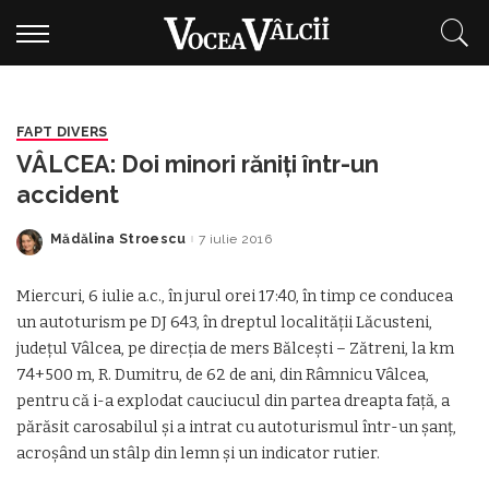
FAPT DIVERS
VÂLCEA: Doi minori răniţi într-un
accident
Mădălina Stroescu
7 iulie 2016
Posted
by
Miercuri, 6 iulie a.c., în jurul orei 17:40, în timp ce conducea
un autoturism pe DJ 643, în dreptul localităţii Lăcusteni,
judeţul Vâlcea, pe direcţia de mers Bălceşti – Zătreni, la km
74+500 m, R. Dumitru, de 62 de ani, din Râmnicu Vâlcea,
pentru că i-a explodat cauciucul din partea dreapta faţă, a
părăsit carosabilul şi a intrat cu autoturismul într-un şanţ,
acroşând un stâlp din lemn şi un indicator rutier.