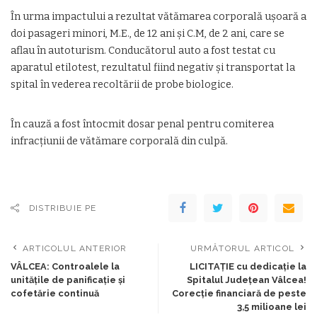
În urma impactului a rezultat vătămarea corporală uşoară a
doi pasageri minori, M.E., de 12 ani şi C.M, de 2 ani, care se
aflau în autoturism. Conducătorul auto a fost testat cu
aparatul etilotest, rezultatul fiind negativ şi transportat la
spital în vederea recoltării de probe biologice.
În cauză a fost întocmit dosar penal pentru comiterea
infracţiunii de vătămare corporală din culpă.
DISTRIBUIE PE
ARTICOLUL ANTERIOR
URMĂTORUL ARTICOL
VÂLCEA: Controalele la
LICITAȚIE cu dedicație la
unităţile de panificaţie şi
Spitalul Județean Vâlcea!
cofetărie continuă
Corecție financiară de peste
3,5 milioane lei