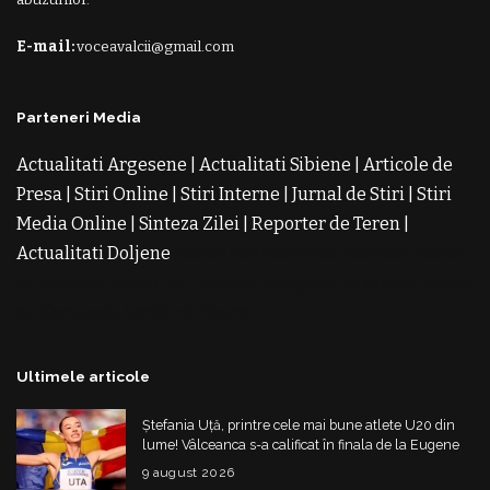
E-mail:
voceavalcii@gmail.com
Parteneri Media
Actualitati Argesene
|
Actualitati Sibiene
|
Articole de
Presa
|
Stiri Online
|
Stiri Interne
|
Jurnal de Stiri
|
Stiri
Media Online
|
Sinteza Zilei
|
Reporter de Teren
|
Actualitati Doljene
Rochii Noi
Rochii de Revelion
Rochii
de Banchet
Rochii de Cununie
Magazin de Rochii
Rochii
pe Comanda
Rochii de Seara
Ultimele articole
Ștefania Uță, printre cele mai bune atlete U20 din
lume! Vâlceanca s-a calificat în finala de la Eugene
9 august 2026