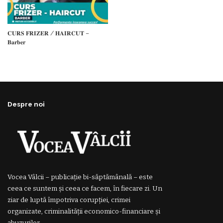
𝐂𝐔𝐑𝐒 𝐅𝐑𝐈𝐙𝐄𝐑 / 𝐇𝐀𝐈𝐑𝐂𝐔𝐓 –
𝐁𝐚𝐫𝐛𝐞𝐫
Despre noi
Vocea Vâlcii – publicație bi-săptămânală – este
ceea ce suntem și ceea ce facem, în fiecare zi. Un
ziar de luptă împotriva corupției, crimei
organizate, criminalității economico-financiare și
abuzurilor.