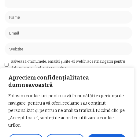
Salvează-mi numele, emailul și site-ul web în acest navigator pentru
data viitoare când o să comentez.
Apreciem confidențialitatea
dumneavoastră
Folosim cookie-uri pentru a vă îmbunătăți experiența de
Ai întrebări?
navigare, pentru a vă oferi reclame sau conținut
personalizat și pentru a ne analiza traficul. Făcând clic pe
Ne găsești pe rețelele sociale sau pe pagina de
„Accept toate”, sunteți de acord cu utilizarea cookie-
Contact
și revenim cu răspuns în cel mai scurt
urilor.
timp.