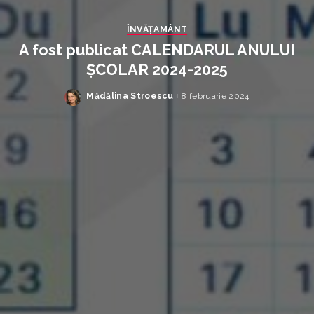
ÎNVĂŢAMÂNT
A fost publicat CALENDARUL ANULUI
ȘCOLAR 2024-2025
Mădălina Stroescu
8 februarie 2024
Posted
by