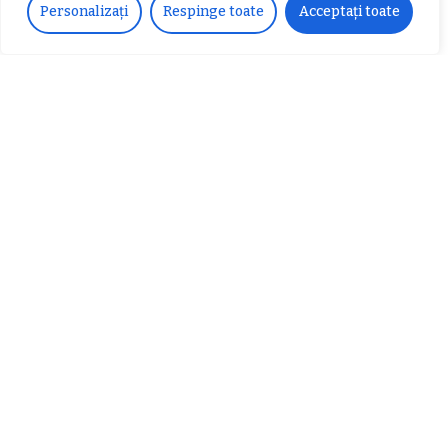
Personalizați
Respinge toate
Acceptați toate
Urmărește-ne!
33k
Fans
LIKE
252
Followers
FOLLOW
Articole populare
𝗖𝗵𝗶𝗺𝗰𝗼𝗺𝗽𝗹𝗲𝘅 𝘀𝘂𝘀𝘁𝗶𝗻𝗲 𝗲𝗰𝗵𝗶𝗽𝗮
𝐄𝐥𝐞𝐜𝐭𝐫𝐢𝐜 𝐍𝐢𝐠𝐡𝐭𝐬 𝐁𝐫𝐞𝐳𝐨𝐢 𝟐𝟎𝟐𝟐. Rock
𝗦𝗖𝗠 𝗥𝗮𝗺𝗻𝗶𝗰𝘂 𝗩𝗮𝗹𝗰𝗲𝗮 𝗶𝗻
alternativ sub cerul înstelat de la