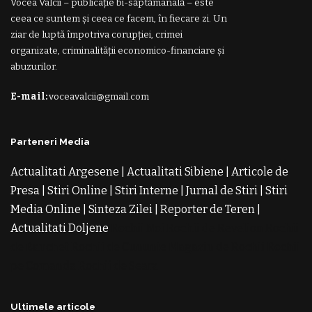
Vocea Vâlcii – publicație bi-săptămânală – este
ceea ce suntem și ceea ce facem, în fiecare zi. Un
ziar de luptă împotriva corupției, crimei
organizate, criminalității economico-financiare și
abuzurilor.
E-mail:
voceavalcii@gmail.com
Parteneri Media
Actualitati Argesene
|
Actualitati Sibiene
|
Articole de
Presa
|
Stiri Online
|
Stiri Interne
|
Jurnal de Stiri
|
Stiri
Media Online
|
Sinteza Zilei
|
Reporter de Teren
|
Actualitati Doljene
Rochii Noi
Rochii de Revelion
Rochii
de Banchet
Rochii de Cununie
Magazin de Rochii
Rochii
pe Comanda
Rochii de Seara
Ultimele articole