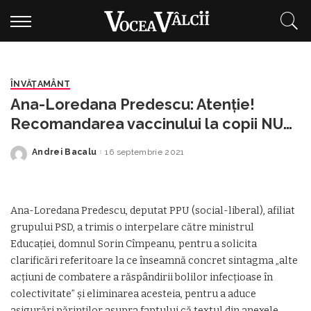
ÎNVĂŢAMÂNT
Ana-Loredana Predescu: Atenție!
Recomandarea vaccinului la copii NU
înseamnă autorizare
Andrei Bacalu
16 septembrie 2021
Posted
by
Ana-Loredana Predescu, deputat PPU (social-liberal), afiliat
grupului PSD, a trimis o interpelare către ministrul
Educației, domnul Sorin Cîmpeanu, pentru a solicita
clarificări referitoare la ce înseamnă concret sintagma „alte
acțiuni de combatere a răspândirii bolilor infecțioase în
colectivitate” și eliminarea acesteia, pentru a aduce
asigurări părinților asupra faptului că textul din anexele