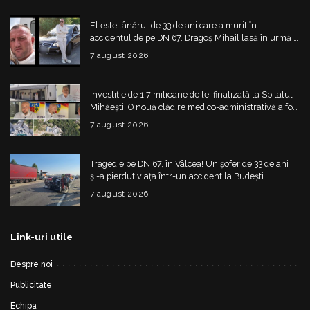
El este tânărul de 33 de ani care a murit în
accidentul de pe DN 67. Dragoș Mihail lasă în urmă o
fetiță
7 august 2026
Investiție de 1,7 milioane de lei finalizată la Spitalul
Mihăești. O nouă clădire medico-administrativă a fost
construită
7 august 2026
Tragedie pe DN 67, în Vâlcea! Un șofer de 33 de ani
și-a pierdut viața într-un accident la Budești
7 august 2026
Link-uri utile
Despre noi
Publicitate
Echipa