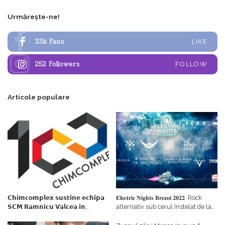
Urmărește-ne!
33k
Fans
LIKE
252
Followers
FOLLOW
Articole populare
𝗖𝗵𝗶𝗺𝗰𝗼𝗺𝗽𝗹𝗲𝘅 𝘀𝘂𝘀𝘁𝗶𝗻𝗲 𝗲𝗰𝗵𝗶𝗽𝗮
𝐄𝐥𝐞𝐜𝐭𝐫𝐢𝐜 𝐍𝐢𝐠𝐡𝐭𝐬 𝐁𝐫𝐞𝐳𝐨𝐢 𝟐𝟎𝟐𝟐. Rock
𝗦𝗖𝗠 𝗥𝗮𝗺𝗻𝗶𝗰𝘂 𝗩𝗮𝗹𝗰𝗲𝗮 𝗶𝗻
alternativ sub cerul înstelat de la
𝗰𝗮𝗹𝗶𝘁𝗮𝘁𝗲 𝗱𝗲 𝗽𝗮𝗿𝘁𝗲𝗻𝗲𝗿
#𝐁𝐫𝐞𝐳𝐨𝐢𝐮𝐥𝐋𝐮𝐦𝐢𝐢
𝗳𝗶𝗻𝗮𝗻𝘁𝗮𝘁𝗼𝗿