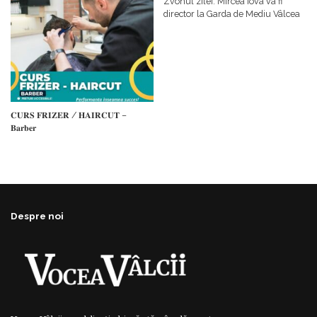
Zvonul zilei: Mircea Iova va fi
director la Garda de Mediu Vâlcea
𝐂𝐔𝐑𝐒 𝐅𝐑𝐈𝐙𝐄𝐑 / 𝐇𝐀𝐈𝐑𝐂𝐔𝐓 –
𝐁𝐚𝐫𝐛𝐞𝐫
Despre noi