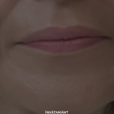
ÎNVĂŢAMÂNT