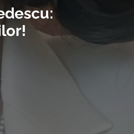
edescu:
lor!