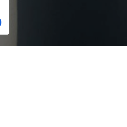
teze să mai fie cenușăreasa bugetului României.
ie legile educației, oricât de reformatoare, ele nu se pot
ni. Ori cu un salariu de 2700 de lei, oare ce fel de
 nostri?
u mai are alte opțiuni !
ă la rândul lor această grevă plecând de la logica conform
 5 nu va putea pregăti copii de nota 10.
torul guvern trebuie să fie reducerea cheltuielilor
tatul Ana Loredana Predescu.