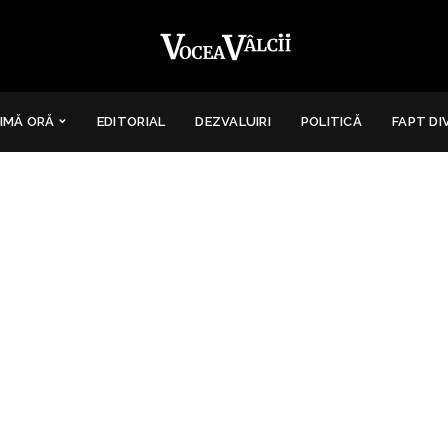
IMĂ ORĂ
EDITORIAL
DEZVALUIRI
POLITICĂ
FAPT DI