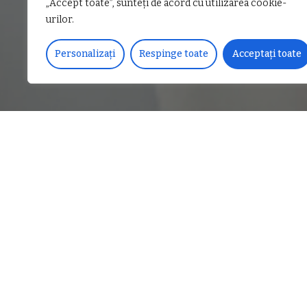
„Accept toate”, sunteți de acord cu utilizarea cookie-
urilor.
Personalizați
Respinge toate
Acceptați toate
DISTRIBUIE PE
„Educația trebuie să înce
Oricât de bune am face sa f
implementa decât prin oame
învățător va preda copiilor
Vă răspund eu: unul care n
Părinții trebuie să susțin
căreia, un profesor de nota
CITEȘTE
Primul obiectiv pentru vii
URMĂTORUL
publice!” a transmis depu