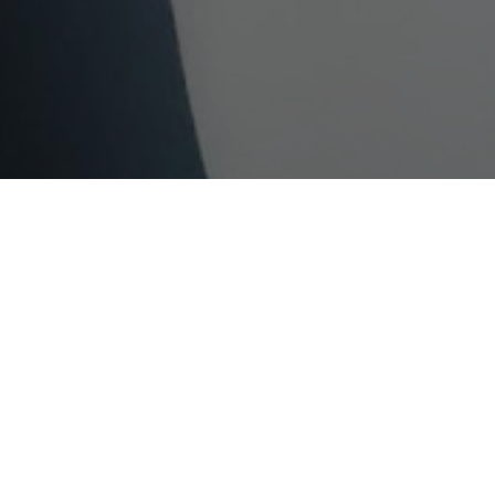
Ai întrebări?
Ne găsești pe rețelele sociale sau pe pagina de
Contact
și revenim cu răspuns în cel mai scurt
timp.
Urmărește-ne!