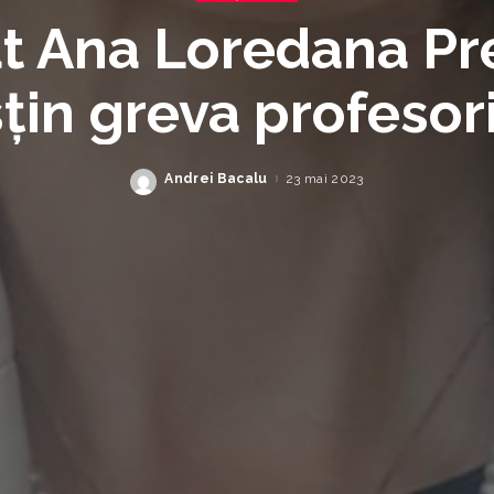
t Ana Loredana Pr
țin greva profesori
Andrei Bacalu
23 mai 2023
Posted
by