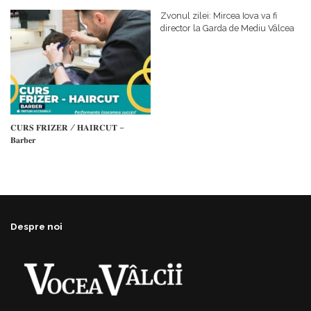
𝗰𝗮𝗹𝗶𝘁𝗮𝘁𝗲 𝗱𝗲 𝗽𝗮𝗿𝘁𝗲𝗻𝗲𝗿
#𝐁𝐫𝐞𝐳𝐨𝐢𝐮𝐥𝐋𝐮𝐦𝐢𝐢
𝗳𝗶𝗻𝗮𝗻𝘁𝗮𝘁𝗼𝗿
Zvonul zilei: Mircea Iova va fi
director la Garda de Mediu Vâlcea
𝐂𝐔𝐑𝐒 𝐅𝐑𝐈𝐙𝐄𝐑 / 𝐇𝐀𝐈𝐑𝐂𝐔𝐓 –
𝐁𝐚𝐫𝐛𝐞𝐫
Despre noi