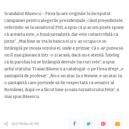
Scandalul Băsescu – Firea îşi are originile la începutul
campaniei pentru alegerile prezidenţiale, când preşedintele,
referindu-se la senatorul PSD, a spus că şi acum poate spune
că aceasta este „o bună jurnalistă, dar este catastrofală ca
jurist”. „Mai bine ar sta în banca ei şi s-ar ocupa ce se
întâmplă pe moşia soţului ei, unde e primar. Că s-ar putea să
nu îl mai găsească într-o zi acasă, dacă nu e atentă. Înţeleg
că în parohia lui se întâmplă destule lucruri rele”, a spus
şeful statului. Traian Băsescu a catalogat-o pe Firea drept „o
şantajistă de profesie”. „Nu e un atac la o femeie, e un atac la
o şantajistă care pretinde să fie respectată ca senator al
României, după ce a făcut bine şcoala turnătorului Felix”, a
mai spus Băsescu.
DISTRIBUIE PE