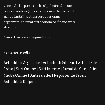
Vocea Vâlcii – publicație bi-săptămânală – este
ceea ce suntem și ceea ce facem, în fiecare zi. Un
ziar de luptă împotriva corupției, crimei
organizate, criminalității economico-financiare și
abuzurilor.
E-mail:
voceavalcii@gmail.com
Parteneri Media
Actualitati Argesene
|
Actualitati Sibiene
|
Articole de
Presa
|
Stiri Online
|
Stiri Interne
|
Jurnal de Stiri
|
Stiri
Media Online
|
Sinteza Zilei
|
Reporter de Teren
|
Actualitati Doljene
Rochii Noi
Rochii de Revelion
Rochii
de Banchet
Rochii de Cununie
Magazin de Rochii
Rochii
pe Comanda
Rochii de Seara