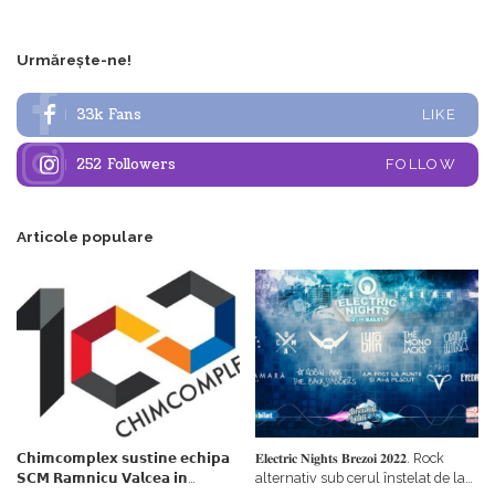
Urmărește-ne!
33k
Fans
LIKE
252
Followers
FOLLOW
Articole populare
𝗖𝗵𝗶𝗺𝗰𝗼𝗺𝗽𝗹𝗲𝘅 𝘀𝘂𝘀𝘁𝗶𝗻𝗲 𝗲𝗰𝗵𝗶𝗽𝗮
𝐄𝐥𝐞𝐜𝐭𝐫𝐢𝐜 𝐍𝐢𝐠𝐡𝐭𝐬 𝐁𝐫𝐞𝐳𝐨𝐢 𝟐𝟎𝟐𝟐. Rock
𝗦𝗖𝗠 𝗥𝗮𝗺𝗻𝗶𝗰𝘂 𝗩𝗮𝗹𝗰𝗲𝗮 𝗶𝗻
alternativ sub cerul înstelat de la