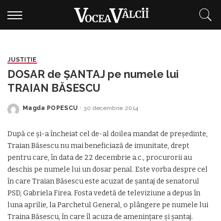
JUSTIȚIE
DOSAR de ŞANTAJ pe numele lui
TRAIAN BĂSESCU
Magda POPESCU
30 decembrie 2014
Posted
by
După ce şi-a încheiat cel de-al doilea mandat de preşedinte,
Traian Băsescu nu mai beneficiază de imunitate, drept
pentru care, în data de 22 decembrie a.c., procurorii au
deschis pe numele lui un dosar penal. Este vorba despre cel
în care Traian Băsescu este acuzat de şantaj de senatorul
PSD, Gabriela Firea. Fosta vedetă de televiziune a depus în
luna aprilie, la Parchetul General, o plângere pe numele lui
Traina Băsescu, în care îl acuza de ameninţare şi şantaj.